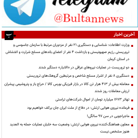
آخرین اخبار
وزارت اطلاعات: شناسایی و دستگیری ۲۱ نفر از مزدوران مرتبط با سازمان جاسوسی و
تروریستی رژیم صهیونیستی و بازداشت ۴ نفر از اعضای باندهای مسلح شرارت و اغتشاش
در استان کرمان
دو تروریست در عملیات نیروهای عراقی در «الانبار» دستگیر شدند
دستگیری ۸ نفر از اشرار مسلح شاخص و مرتبطین گروهک‌های تروریستی
معامله بیش از ۴۱۳ هزار تن کالا در بازار فیزیکی بورس کالا / حراج باز و پتروشیمی پیشران
ارزش معاملات روز شدند
تهاتر ۱۶۷۳ میلیارد تومان از اموال شرکت‌های تراستی
فرمانده نیروی هوایی ارتش: در دفاع از ملت ایران جان برکف خواهیم بود
ماجراجویی در سن ۹۷ سالگی!
معاون هماهنگ‌کننده نیروی هوایی ارتش: وضعیت سه خلبان عملیات حمله به العدید
هنوز مشخص نیست