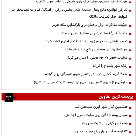
هزینه گزاف، دستاورد صفر؛ برگه رأی، پاسخی به ماجراجویی ترامپ
تعارض قوانین؛ مانع پنهان سنددار شدن بخش بزرگی از املاک/ ضرورت تجدیدنظر در
ضوابط احراز تصرفات مالکانه
جزئیات مذاکرات ایران و عمان برای بازگشایی تنگه هرمز
انصارالله: رفع محاصره یمن مطالبه اصلی ماست
تخم‌مرغ‌هایی که در مرز پوسیدند تا اقتدار اداری اثبات شود
خودتحقیرها عریضه‌نویس کاخ سفید شده‌اند!
عملیات «نصر ۷» چه هدفی را دنبال می‌کرد؟
زلزله شهر یاسوج را لرزاند
۴۵۰۰ فروند کشتی در بنادر باهنر و شرق هرمزگان پهلو گرفتند
جلوگیری از خروج ۳ میلیون دلاری ارز توسط شرکت صوری در شیراز
پربحث ترین عناوین
هشتمین کلان شهر ایران مشخص شد
سوابق بیمه شدگان روی سایت تامین اجتماعی
همجنس گرایی در شبکه من و تو
13 توصیه آسان برای رفع بوی بد دهان