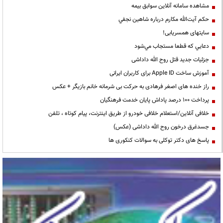
مشاهده سامانه آنلاين سوابق بیمه
حكم آيت‌الله مكارم درباره شاهين نجفي
سایتهای همسریابی!
دعايي كه قطعا مستجاب مي‌شود
جزئیات جدید قتل روح الله داداشی
آموزش ساخت Apple ID برای کاربران ایرانی
راز خنده های اصغر فرهادی به حرکت بی شرمانه خانم بازیگر + عکس
پرداخت ۱۰۰ درصد پاداش پایان خدمت فرهنگیان
خلافی آنلاین/استعلام خلافی خودرو از طریق اینترنت، پیام کوتاه ، تلفن
جسدغرق درخون روح الله داداشی (عکس)
پاسخ های دکتر توکلی به سوالات کنکوری ها