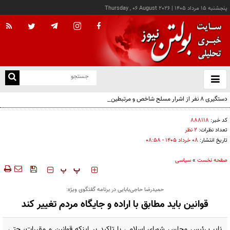
پنجشنبه ۱۵ مرداد ۱۴۰۵
|
Thursday , 06 August 2026
از
و
ته
دستگیری ۸ نفر از اشرار مسلح شاخص و مرتبطین گروهک‌های تروریستی
ن
نو
کد خبر:
۸۸۸۱۱۸
تعداد نظرات:
۲ نظر
تاریخ انتشار:
۰۸ خرداد ۱۴۰۵ - ۰۸:۵۸
صفحه نخست
»
سیاسی
‍‍‍ پ
پ
حمیدرضا حاجی‌بابایی در برنامه گفتگوی ویژه:
قوانین باید مطابق با اراده و جایگاه مردم تغییر کند
نایب رئیس مجلس شورای اسلامی با تاکید بر اینکه قوانین و مقررات، حتی