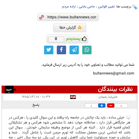
برچسب ها:
تغییر قوانین
،
حاجی بابایی
،
اراده مردم
گزارش خطا
پسندیدم
0
شما می توانید مطالب و تصاویر خود را به آدرس زیر ارسال فرمایید.
bultannews@gmail.com
نظرات بینندگان
انتشار یافته:
۲
علیرضا رضوان
|
|
۱۰:۳۹ - ۱۴۰۵/۰۳/۰۸
در انتظار بررسی:
پاسخ
0
0
غیر قابل انتشار:
خیلی ساده ، باید یک چالش در جامعه راه بیافتد و این سوال کلیدی را ، هرکس در
هر جایگاهی قرار دارد ، صادقانه جواب دهد تا مشخص شود هرکس و هر تشکیلاتی
کجای قضیه قرار دارد . البته هر کس از موضع وظیفه سازمانی خودش . سوال این
باشد که اساسی ترین معضل مملکت که تورم مزمن است را شامل گردد . شما و
سازمان و حوزه مسئولیت شما برای کاهش تورم در این یکی دو سه سال اخیر ، چه