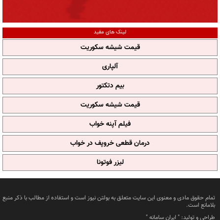
لینک های مفید
قیمت شیشه سکوریت
آلپاری
بیم دتکتور
قیمت شیشه سکوریت
فیلم آپنه خواب
درمان قطعی خروپف در خواب
لیزر فوتونا
تمام حقوق مادی و معنوی این سایت متعلق به بولتن نیوز است و استفاده از مطالب با ذکر منبع
بلامانع است.
طراحی و تولید: "
ایران سامانه
"