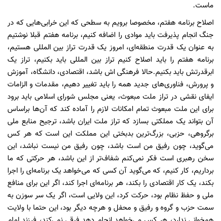
ماست.
اصلاح برنامه هفتم، مخصوصا برویم به سطحی که این خرابی‌هایی که در
جنگ انجام پذیرفت باید موادی را اضافه کنیم، برنامه هفتم قبلا نوشتیم
به عنوان یک قدرت منطقه‌ای، امروز یک قدرت تراز بین المللی هستیم،
برنامه هفتم را باید اصلاح کنیم تراز بین المللی باید بکنیم، تراز یک
ابرقدرتش باید بکنیم.حالا فرهنگی اش باشد، اقتصادی، دانشگاه، آموزش
و پرورش، فناوری‌های جدید همه را باید تغییر دهیم، مقدمات و الزامات
ایفای نقشی در تراز ملت مبعوث، یعنی مجلس شورای اسلامی باید برود
برای این ملت مبعوث تمام امکانات لازم را آماده کند که آن‌ها براساس
آن بتواند یک مملکتی بسازد که تراز ملت ایران باشد، ترجیح منابع ملی
برگروهی، حزبی، بزرگ‌ترین بدبختی این مملکت این است که هر کس
می‌گوید، چون رفیق من است باشد، چون رفیق من نیست نباشد، این
سخن رهبری است فکر نمی‌کنم شفاف‌تر از این باشد، هر حرکتی که ما
برداریم، کار کنیم، که می‌گوید آن کسی که می‌خواهد یک برنامه‌ای را اجرا
بکند، یک کار اقتصادی را بکند، هر برنامه‌ای اجرا کند، اگر این برای منافع
ملی و حفظ نظام بود، حرکت کرد، این ولایی است، اگر یک سر سوزن به
سمت حزب و گروه و رفیق و محفل و هرچه دیگر بود، این حتما با ولایت
همخوانی ندارد، هر کس می‌خواهد انجام دهد فرقی نمی‌کند، فرزند امام