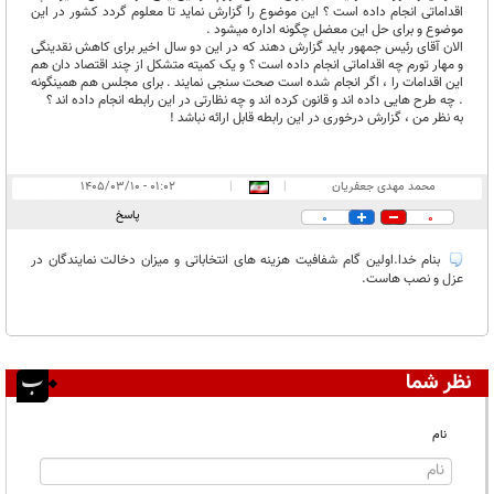
اقداماتی انجام داده است ؟ این موضوع را گزارش نماید تا معلوم گردد کشور در این
موضوع و برای حل این معضل چگونه اداره میشود .
الان آقای رئیس جمهور باید گزارش دهند که در این دو سال اخیر برای کاهش نقدینگی
و مهار تورم چه اقداماتی انجام داده است ؟ و یک کمیته متشکل از چند اقتصاد دان هم
این اقدامات را ، اگر انجام شده است صحت سنجی نمایند . برای مجلس هم همینگونه
. چه طرح هایی داده اند و قانون کرده اند و چه نظارتی در این رابطه انجام داده اند ؟
به نظر من ، گزارش درخوری در این رابطه قابل ارائه نباشد !
محمد مهدی جعفریان
|
|
۰۱:۰۲ - ۱۴۰۵/۰۳/۱۰
پاسخ
0
0
بنام خدا.اولین گام شفافیت هزینه های انتخاباتی و میزان دخالت نمایندگان در
عزل و نصب هاست.
نظر شما
نام