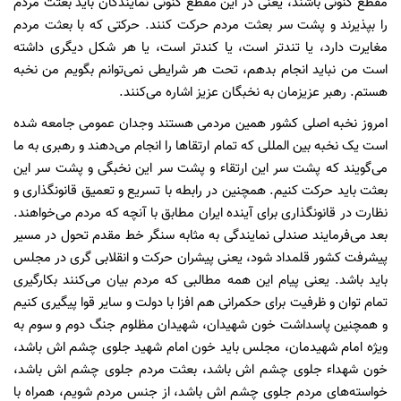
مقطع کنونی باشند، یعنی در این مقطع کنونی نمایندگان باید بعثت مردم
را بپذیرند و پشت سر بعثت مردم حرکت کنند. حرکتی که با بعثت مردم
مغایرت دارد، یا تندتر است، یا کندتر است، یا هر شکل دیگری داشته
است من نباید انجام بدهم، تحت هر شرایطی نمی‌توانم بگویم من نخبه
هستم. رهبر عزیزمان به نخبگان عزیز اشاره می‌کنند.
امروز نخبه اصلی کشور همین مردمی هستند وجدان عمومی جامعه شده
است یک نخبه بین المللی که تمام ارتقا‌ها را انجام می‌دهند و رهبری به ما
می‌گویند که پشت سر این ارتقاء و پشت سر این نخبگی و پشت سر این
بعثت باید حرکت کنیم. همچنین در رابطه با تسریع و تعمیق قانونگذاری و
نظارت در قانونگذاری برای آینده ایران مطابق با آنچه که مردم می‌خواهند.
بعد می‌فرمایند صندلی نمایندگی به مثابه سنگر خط مقدم تحول در مسیر
پیشرفت کشور قلمداد شود، یعنی پیشران حرکت و انقلابی گری در مجلس
باید باشد. یعنی پیام این همه مطالبی که مردم بیان می‌کنند بکارگیری
تمام توان و ظرفیت برای حکمرانی هم افزا با دولت و سایر قوا پیگیری کنیم
و همچنین پاسداشت خون شهیدان، شهیدان مظلوم جنگ دوم و سوم به
ویژه امام شهیدمان، مجلس باید خون امام شهید جلوی چشم اش باشد،
خون شهداء جلوی چشم اش باشد، بعثت مردم جلوی چشم اش باشد،
خواسته‌های مردم جلوی چشم اش باشد، از جنس مردم شویم، همراه با