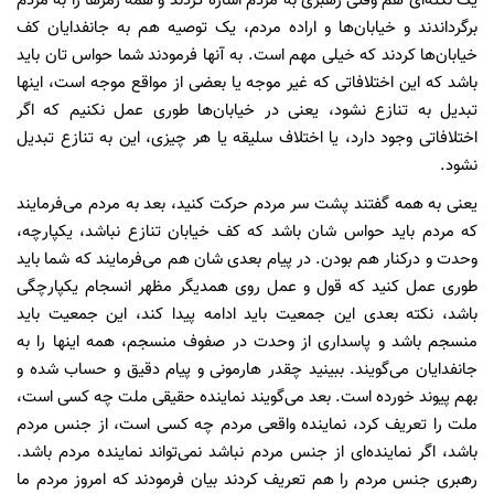
یک نکته‌ای هم وقتی رهبری به مردم اشاره کردند و همه رمز‌ها را به مردم
برگرداندند و خیابان‌ها و اراده مردم، یک توصیه هم به جانفدایان کف
خیابان‌ها کردند که خیلی مهم است. به آنها فرمودند شما حواس تان باید
باشد که این اختلافاتی که غیر موجه یا بعضی از مواقع موجه است، اینها
تبدیل به تنازع نشود، یعنی در خیابان‌ها طوری عمل نکنیم که اگر
اختلافاتی وجود دارد، یا اختلاف سلیقه یا هر چیزی، این به تنازع تبدیل
نشود.
یعنی به همه گفتند پشت سر مردم حرکت کنید، بعد به مردم می‌فرمایند
که مردم باید حواس شان باشد که کف خیابان تنازع نباشد، یکپارچه،
وحدت و درکنار هم بودن. در پیام بعدی شان هم می‌فرمایند که شما باید
طوری عمل کنید که قول و عمل روی همدیگر مظهر انسجام یکپارچگی
باشد، نکته بعدی این جمعیت باید ادامه پیدا کند، این جمعیت باید
منسجم باشد و پاسداری از وحدت در صفوف منسجم، همه اینها را به
جانفدایان می‌گویند. ببینید چقدر هارمونی و پیام دقیق و حساب شده و
بهم پیوند خورده است. بعد می‌گویند نماینده حقیقی ملت چه کسی است،
ملت را تعریف کرد، نماینده واقعی مردم چه کسی است، از جنس مردم
باشد، اگر نماینده‌ای از جنس مردم نباشد نمی‌تواند نماینده مردم باشد.
رهبری جنس مردم را هم تعریف کردند بیان فرمودند که امروز مردم ما