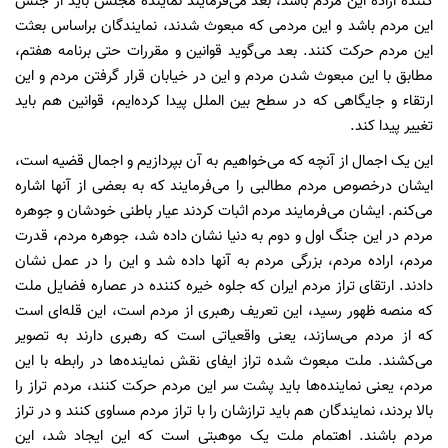
کننده اراده این مردم باشد، بعد می‌فرمایند نماینده مجلس باید از جنس
این مردم باشد و این مردمی که مبعوث شدند، نمایندگان براساس بعثت
این مردم حرکت کنند. بعد می‌گوید قوانین و مقررات حتی برنامه هفتم،
مطابق با این مبعوث شدن مردم و این در خیابان قرار گرفتن مردم و این
ارتقاء و جایگاهی که در سطح بین الملل پیدا کرده‌ایم، قوانین هم باید
تغییر پیدا کند.
این یک اجمال از آنچه که می‌خواهیم به آن بپردازیم و اجمال قضیه است،
ایشان درخصوص مردم مطالبی را می‌فرمایند که به بعضی از آنها اشاره
می‌کنم. ایشان می‌فرمایند مردم اثبات کردند عیار باطنی خودشان و جوهره
مردم در این جنگ اول و دوم به دنیا نشان داده شد، جوهره مردم، قدرت
مردم، اراده مردم، بزرگی مردم به آنها داده شد و این را در عمل نشان
دادند. ارتقای تراز مردم ایران که جلوه خیره کننده در عصاره فضایل ملت
که منصه ظهور رسید، این تعریف رهبری از مردم است، این قله‌ای است
که از مردم می‌سازند، یعنی واقعیاتی است که رهبری دارند به تصویر
می‌کشند. ملت مبعوث شده تراز ایفای نقش نماینده‌ها در رابطه با این
مردم، یعنی نماینده‌ها باید پشت سر این مردم حرکت کنند، مردم تراز را
بالا بردند، نمایندگان هم باید ترازشان را با تراز مردم مساوی کنند و در تراز
مردم باشند. اهتمام ملت یک موهبتی است که این ایجاد شد، این