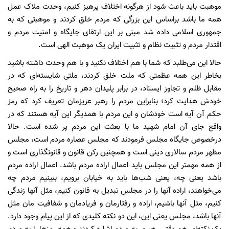
موهبت باید باعث شود از هرگونه اختلاف پرهیز کنیم، وحدت ملاک عمل
همه ما باشد براساس این بزرگی که مردم خلق کردند و موهبتی که به
جمهوری اسلامی داده شد مبنی بر این ارتقای جایگاه و امنیت مردم و
اقتدار مردم و تثبیت نظام و تثبیت ایران یک موهبت الهی است.
حالا این می‌طلبد که شما با هم اختلاف نکنید و با هم وحدت داشته باشید
بخاطر این همه عظمتی که ملت خلق کردند، ملتی شایسته‌ای که در
مقابل ظلم و تجاوز ایستاد، در برابر پلیدان دهر و تاریخ را به راه صحیح
خودش هدایت کرد؛ بنابراین مردم را رهبر عزیزمان تعریف کرد که رمز
حکم آن آیه است خودشان و این مردم با همدیگر این آیه هستند که در
واقع جای آن امام شهید ما با بعثت این مردم پر شده است. حالا
درخصوص جایگاه مجلس فرمودند که مجلس عصاره مردم است، مجلس
مظهر مردم سالاری دینی است و همچنین رکن قانون و قانونگذاری است و
از همه مهمتر این مجلس باید اعمال اراده مردم باشد. اعمال اراده مردم
باشد یعنی چه، یعنی شب‌ها باید به خیابان برویم، ببینیم مردم چه
می‌خواهند، اراده آنها را در مجلس تبدیل به قانون کنیم، مثل آنها زندگی
کنیم، مثل آنها باشیم، اراده و رفتارمان و فریادمان و شفافیت مان مثل
آنها باشد، مجلس یعنی این، این دو نکته کلیدی که از این پیام وجود دارد.