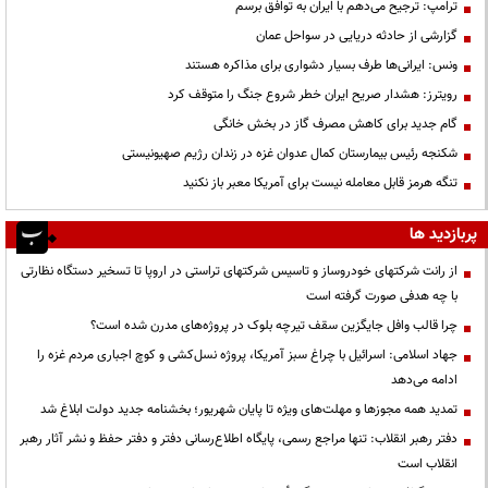
ترامپ: ترجیح می‌دهم با ایران به توافق برسم
گزارشی از حادثه دریایی در سواحل عمان
ونس: ایرانی‌ها طرف بسیار دشواری برای مذاکره هستند
رویترز: هشدار صریح ایران خطر شروع جنگ را متوقف کرد
گام جدید برای کاهش مصرف گاز در بخش خانگی
شکنجه رئیس بیمارستان کمال عدوان غزه در زندان رژیم صهیونیستی
تنگه هرمز قابل معامله نیست برای آمریکا معبر باز نکنید
پربازدید ها
از رانت‌ شرکتهای خودروساز و تاسیس شرکتهای تراستی در اروپا تا تسخیر دستگاه نظارتی
با چه هدفی صورت گرفته است
چرا قالب وافل جایگزین سقف تیرچه بلوک در پروژه‌های مدرن شده است؟
جهاد اسلامی: اسرائیل با چراغ سبز آمریکا، پروژه نسل‌کشی و کوچ اجباری مردم غزه را
ادامه می‌دهد
تمدید همه مجوزها و مهلت‌های ویژه تا پایان شهریور؛ بخشنامه جدید دولت ابلاغ شد
دفتر رهبر انقلاب: تنها مراجع رسمی، پایگاه اطلاع‌رسانی دفتر و دفتر حفظ و نشر آثار رهبر
انقلاب است