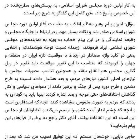
به کار اولین دوره مجلس شورای اسلامی، به پرسش‌های مطرح‌شده در
این خصوص پاسخ داد. متن کامل این گفتگو به شرح زیر است:
سؤال: امروز پیام رهبر معظم انقلاب به مناسبت آغاز اولین دوره مجلس
شورای اسلامی صادر شد و نکات بسیار مهمی در ارتباط با جایگاه مجلس و
وظیفه نمایندگی را در این پیام خطاب به ویژه به نماینده‌های مجلس
شورای اسلامی ایراد فرمودند، ازجمله نسبت توجه هوشمندانه و انقلابی
یعنی دو کلید واژه معنادار در ارتباط با موقعیت تازه ایران در منطقه و
جهان را فرمودند که متناسب با این تغییر موقعیت باید تغییر در ریل
گذاری مجلس هم اتفاق بیفتد و همچنین تناسب مصوبات مجلس با
نیاز‌های اصلی کشور، نیاز‌های مردم، و بعد هشدار دادند نسبت به طرح
دشمن و طرح دوره پس از جنگ و پرهیز دادند از دعوا‌های سیاسی و کنار
گذاشتن اختلاف‌های حتی موجه و بعد اشاره کردند اینها باید به گونه‌ای به
بدهد که مردم به صورت ملموس مشاهده کنند آنچه که امیدآفرین است
و آنچه که چشم انداز آینده کشور را ترسیم می‌کند و انتظارشان از مجلس
این است که این اتفاقات بیفتد. آقای دکتر راجع به برخی از فراز‌های این
پیام بفرمایید؟
حاجی بابایی: خوشحال هستم که این توفیق نصیب من شد که بعد از