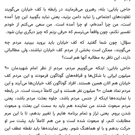
حاجی بابایی: بله، رهبری می‌فرمایند در رابطه با کف خیابان می‌گویند
تفاوت‌های اجتماعی را نباید دامن بزنید، یعنی نباید بگویید این چرا آمده
است، من چرا آمده‌ام، او چرا آمده است. من سعی می‌کنم از خودم
تفسیر نکنم، چون واقعاً می‌ترسم که حرفی بزنم که چیز دیگری بیان شود.
سؤال: چون شما گفتید که کف خیابان باید بروید ببینید مردم چه
می‌گویند، ممکن است بخشی از مردم کف خیابان نباشند، ولی مطالباتی
دارند، این ناظر به مطالبه آنها هم است؟
حاجی بابایی: اینکه می‌گوییم مردم، مردم از نظر امام شهیدمان ۹۰
میلیون ایرانی با شکل‌ها و قیافه‌های گوناگون فرمودند و این مردم کف
خیابان هم الان همین هستند. افراد گوناگون کف خیابان‌ها می‌آیند و این
مردم نماد همان ۹۰ میلیون نفر هستند و این کاملاً درست است. در رابطه
با نماینده‌ها اینکه از جنس مردم باشد، جلوه بعثت مردم باشد، یعنی
مردم مبعوث شدند من نماینده هم باید به سمت این بعثت و مبعوث
شدن بروم. یعنی تراز و تمام برنامه هایم را تغییر بدهم، تا با این مرم
مطابقت کنم، او مبعوث شده است و من هم کاملاً باید پشت سر او
حرکت بدهم و با او هماهنگ شوم. یعنی نماینده‌ها باید نقطه عطف این