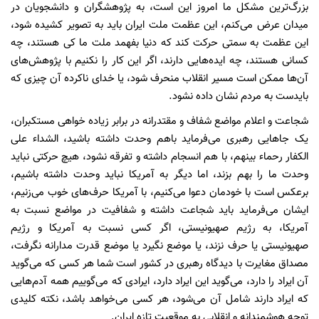
بزرگ‌ترین مشکل ما امروز این است، به پژوهشگران و دانشجویان در
میدان عرض می‌کنم، این عظمت ملت ایران باید به تصویر کشیده شود،
این عظمت به سمتی حرکت کند که دنیا بفهمد ملت ما کی هستند، چه
کسانی هستند، چه ایده‌هایی دارند، اگر این کار را نکنیم با پژوهش‌های
آن‌ها ممکن است مسیر انقلاب منحرف شود، یا خدای ناکرده آن چیزی که
بایدست به مردم نشان داده نشود.
شجاعت و اعلام مواضع شفاف و مقتدرانه در برابر زیاده خواهی مستکبران،
یک جا‌هایی رهبری می‌فرماید باهم وحدت داشته باشید، الشداء علی
الکفار رحماء بینهم، با هم انسجام داشته و تفرقه نشود، هیچ حرکتی نباید
وحدت ما را بهم بزند، اما دیگر به آمریکا نباید وحدت داشته باشیم،
برعکس است با خودمان دعوا می‌کنیم، با آمریکا حرف‌های خوب می‌زنیم،
ایشان می‌فرماید باید شجاعت داشته و شفافیت در مواضع نسبت به
آمریکا، به رژیم صهیونیستی، اگر کسی نسبت به آمریکا و رژیم
صهیونیستی یا حرف نزند، یا موضع نگیرد یا موضع قدرت مدارانه نگرفت،
مصداق مغایرت با دیدگاه رهبری در کشور است شما هر کسی که می‌گوید
آن ایراد را دارد، می‌گوید این ایراد دارد، ایرادی که می‌گوییم همه آدم‌هایی
که ایراد دارند شامل آن می‌شود، هر کسی می‌خواهد باشد، نکته کلیدی
توجه هوشمندانه و انقلابی به موقعیت تازه ایران.