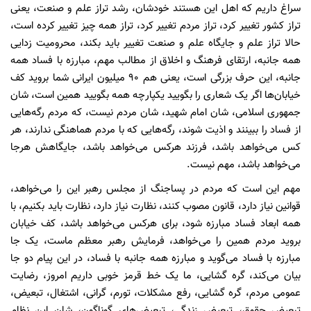
سراغ داریم که اهل این هستند خودشان، رشد تراز علم و صنعت، یعنی
تراز کشور تغییر کرد، تراز مردم تغییر کرد، تراز همه چیز تغییر کرده است،
حالا تراز علم و جایگاه علم و صنعت تغییر باید بکند، محرومیت زدایی
همه جانبه، ارتقای فرهنگ و اخلاق از مطالب مهم، مبارزه با فساد همه
جانبه، این حرف بزرگی است، یعنی هم ۹۰ میلیون ایرانی شما بروید کف
خیابان‌ها اگر یک شعاری را بگویید یکپارچه همه بگویید همین است، شان
جمهوری اسلامی، شان امام شهید، شان مردم نیست، که مردم رگه‌هایی
از فساد را ببینند و اذیت شوند، رگه‌هایی که با مردم هماهنگی ندارند، هر
کس می‌خواهد باشد، فرزند هرکس می‌خواهد باشد، جایگاهش هرجا
می‌خواهد باشد، مهم نیست.
مهم این است که مردم در پساجنگ از مجلس رهبر این را می‌خواهد،
قوانین نیاز دارد، قانون مصوب کنند، نظارت نیاز دارد، نظارت باید بکنیم، با
همه ابعاد فساد مبارزه شود، برای هرکس می‌خواهد باشد، کف خیابان
بروید مردم همین را می‌خواهد، فرمایش رهبر معظم ماست، یک جا
مبارزه با فساد می‌گوید و مبارزه همه جانبه با فساد، در این پیام دو جا
بیان می‌کند، گره گشایی، ما یک خط قرمز خوبی داریم امروز، رضایت
عمومی مردم، گره گشایی، رفع مشکلات، تورم، گرانی، اشتغال، تبعیض،
تبعیض حقوق، تبعیض زندگی، تبعیض‌های گوناگون، شان این نظام