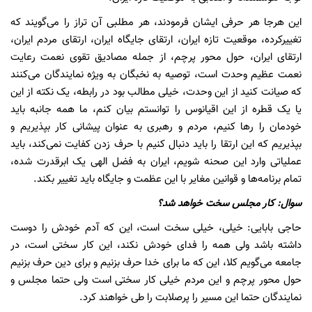
این هرجا هر حرفی ایشان فرمودند، هر مطلبی آن تراز را می‌گویند که
تغییرکرده، موقعیت تازه ایران، ارتقای جایگاه ایران، ارتقای مردم ایران،
ارتقای ایران، حول محور پرچم، از جمله مصادیق تقوی نعمت رعایت
نعمت عظیم وحدت است، توصیه به نخبگان به ویژه نمایندگان می‌کنند
که صیانت کنید از این وحدت، خیلی مطالب بود در رابطه، یک نکته از این
یا یک قطره از این اقیانوس را توانستم بیان کنم، ما همه جانبه باید
خودمان را رها کنیم، مردم و رهبری به عنوان پیشانی کار بپذیریم و
بپذیریم که این ارتقا را باید دنبال کنیم با حرف زدن کفایت نمی‌کند، باید
عملیاتی وارد این صحنه شویم، ایران به فضل الهی یک ابرقدرت شده،
تمام برنامه‌ها و قوانین مغایر با این عظمت و جایگاه باید تغییر بکند.
سوال: کار مجلس سخت خواهد شد؟
حاجی بابایی: خیلی، خیلی سخت است، این که آدم خودش را دوست
داشته باشد ولی همه را فدای خودش نکند، این کار سختی است، در
جامعه می‌گویم کلا، این که ما برای خدا حرف بزنیم و برای دین حرف بزنیم
حول محور پرچم و این مردم خیلی کار سختی است ولی حتما مجلس و
نمایندگان حتما این مسیر را پرصلابت را طی خواهند کرد.