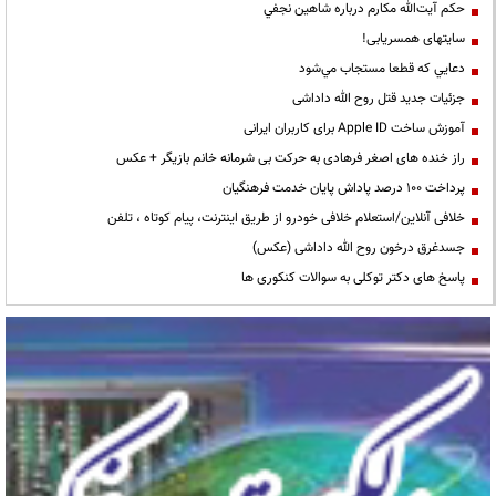
حكم آيت‌الله مكارم درباره شاهين نجفي
سایتهای همسریابی!
دعايي كه قطعا مستجاب مي‌شود
جزئیات جدید قتل روح الله داداشی
آموزش ساخت Apple ID برای کاربران ایرانی
راز خنده های اصغر فرهادی به حرکت بی شرمانه خانم بازیگر + عکس
پرداخت ۱۰۰ درصد پاداش پایان خدمت فرهنگیان
خلافی آنلاین/استعلام خلافی خودرو از طریق اینترنت، پیام کوتاه ، تلفن
جسدغرق درخون روح الله داداشی (عکس)
پاسخ های دکتر توکلی به سوالات کنکوری ها