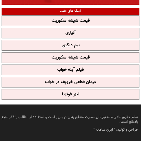
لینک های مفید
قیمت شیشه سکوریت
آلپاری
بیم دتکتور
قیمت شیشه سکوریت
فیلم آپنه خواب
درمان قطعی خروپف در خواب
لیزر فوتونا
تمام حقوق مادی و معنوی این سایت متعلق به بولتن نیوز است و استفاده از مطالب با ذکر منبع
بلامانع است.
طراحی و تولید: "
ایران سامانه
"