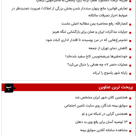
هزینه گزاف، دستاورد صفر؛ برگه رأی، پاسخی به ماجراجویی ترامپ
تعارض قوانین؛ مانع پنهان سنددار شدن بخش بزرگی از املاک/ ضرورت تجدیدنظر در
ضوابط احراز تصرفات مالکانه
انصارالله: رفع محاصره یمن مطالبه اصلی ماست
جزئیات مذاکرات ایران و عمان برای بازگشایی تنگه هرمز
تخم‌مرغ‌هایی که در مرز پوسیدند تا اقتدار اداری اثبات شود
کاهش دمای تهران از جمعه
خودتحقیرها عریضه‌نویس کاخ سفید شده‌اند!
عملیات «نصر ۷» چه هدفی را دنبال می‌کرد؟
زلزله شهر یاسوج را لرزاند
پربحث ترین عناوین
هشتمین کلان شهر ایران مشخص شد
سوابق بیمه شدگان روی سایت تامین اجتماعی
همجنس گرایی در شبکه من و تو
13 توصیه آسان برای رفع بوی بد دهان
مشاهده سامانه آنلاين سوابق بیمه