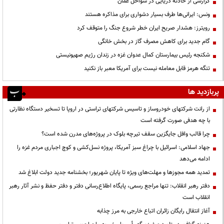
گزارشی از حادثه دریایی در سواحل عمان
ونس: ایرانی‌ها طرف بسیار دشواری برای مذاکره هستند
رویترز: هشدار صریح ایران خطر شروع جنگ را متوقف کرد
گام جدید برای کاهش مصرف گاز در بخش خانگی
شکنجه رئیس بیمارستان کمال عدوان غزه در زندان رژیم صهیونیستی
تنگه هرمز قابل معامله نیست برای آمریکا معبر باز نکنید
پربازدید ها
از رانت‌ شرکتهای خودروساز و تاسیس شرکتهای تراستی در اروپا تا تسخیر دستگاه نظارتی
با چه هدفی صورت گرفته است
چرا قالب وافل جایگزین سقف تیرچه بلوک در پروژه‌های مدرن شده است؟
جهاد اسلامی: اسرائیل با چراغ سبز آمریکا، پروژه نسل‌کشی و کوچ اجباری مردم غزه را
ادامه می‌دهد
تمدید همه مجوزها و مهلت‌های ویژه تا پایان شهریور؛ بخشنامه جدید دولت ابلاغ شد
دفتر رهبر انقلاب: تنها مراجع رسمی، پایگاه اطلاع‌رسانی دفتر و دفتر حفظ و نشر آثار رهبر
انقلاب است
آغاز انتقال رایگان زائران اتباع خارجی به مرز چذابه