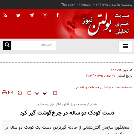
پنجشنبه ۱۵ مرداد ۱۴۰۵
|
Thursday , 06 August 2026
از
و
ته
کشف صدها قرص نان از خانه‌ای در اراک
ن
نو
کد خبر:
۸۸۸۰۹۴
تاریخ انتشار:
۰۷ خرداد ۱۴۰۵ - ۲۱:۴۳
صفحه نخست
»
اجتماعی
»
حوادث و انتظامی
‍‍‍ پ
پ
اقدام گروه نجات ویژه آتش‌نشانی برای رهاسازی
دست کودک دو ساله در چرخ‌گوشت گیر کرد
سخنگوی سازمان آتش‌نشانی از حادثه گیرکردن دست یک کودک دو ساله در