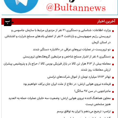
آخرین اخبار
وزارت اطلاعات: شناسایی و دستگیری ۲۱ نفر از مزدوران مرتبط با سازمان جاسوسی و
تروریستی رژیم صهیونیستی و بازداشت ۴ نفر از اعضای باندهای مسلح شرارت و اغتشاش
در استان کرمان
دو تروریست در عملیات نیروهای عراقی در «الانبار» دستگیر شدند
دستگیری ۸ نفر از اشرار مسلح شاخص و مرتبطین گروهک‌های تروریستی
معامله بیش از ۴۱۳ هزار تن کالا در بازار فیزیکی بورس کالا / حراج باز و پتروشیمی پیشران
ارزش معاملات روز شدند
تهاتر ۱۶۷۳ میلیارد تومان از اموال شرکت‌های تراستی
فرمانده نیروی هوایی ارتش: در دفاع از ملت ایران جان برکف خواهیم بود
ماجراجویی در سن ۹۷ سالگی!
معاون هماهنگ‌کننده نیروی هوایی ارتش: وضعیت سه خلبان عملیات حمله به العدید
هنوز مشخص نیست
ترامپ: ترجیح می‌دهم با ایران به توافق برسم