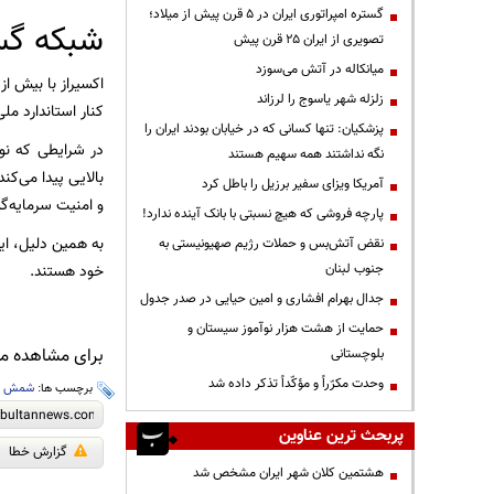
گستره امپراتوری ایران در ۵ قرن پیش از میلاد؛
شبکه گسترده
تصویری از ایران ۲۵ قرن پیش
میانکاله در آتش می‌سوزد
زلزله شهر یاسوج را لرزاند
کنار استاندارد م
پزشکیان: تنها کسانی که در خیابان بودند ایران را
در شرایطی که ن
نگه نداشتند همه سهیم هستند
آمریکا ویزای سفیر برزیل را باطل کرد
و امنیت سرمایه‌گذا
پارچه فروشی که هیچ نسبتی با بانک آینده ندارد!
به همین دلیل، این
نقض آتش‌بس و حملات رژیم صهیونیستی به
جنوب لبنان
خود هستند.
جدال بهرام افشاری و امین حیایی در صدر جدول
حمایت از هشت هزار نوآموز سیستان و
برای مشاهده مطا
بلوچستانی
وحدت مکرّراً و مؤکّداً تذکر داده شد
برچسب ها:
شمش ط
پربحث ترین عناوین
گزارش خطا
هشتمین کلان شهر ایران مشخص شد