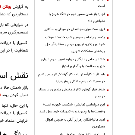
است
به گزارش
بولتن ن
دستاوردی که نشان‌
اجازه باز شدن مسیر دوم در تنگه هرمز را
نخواهیم داد
در شرایطی که با
فرق است میان مجاهدان در میدان و ساکتین
تصمیم‌گیری سرمایه
یکصد و پنجاه و سومین شب خدمت؛ موکب
شهدای رزکان، تریبون مردم و مطالبه‌گر حل
شفافیت را در این 
ریشه‌ای مشکلات شهری
هشدار حاجی دلیگانی درباره تغییر سهم دریای
خزر و مخالفت با واگذاری امتیاز
نقش استا
باید افراد کارآمدتر را به کار گرفت/ کاری می کنیم
در معیشت مردم مشکلی پیش نیاید
بازار شمش طلا در 
هدف قرار گرفتن اتاق‌ فرماندهی مزدوران عربستان
دنبال کردن روند
ق
در یمن
این دیپلماسی نمایشی، شکست خورده است/
با این حال، تنها
واقعیت‌ها را بپذیرید و به تعهدات خود عمل کنید
اکسیراز با دریاف
امید مالباختگان رمزارز آبکی به فروش اموال
افزایش اعتماد خر
محکومان
از التماس تا فروپاشی هژمونی دلار