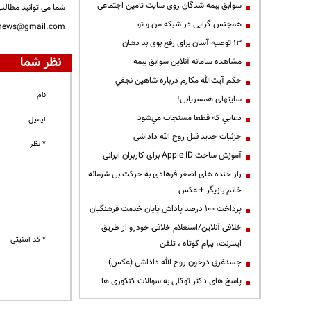
سوابق بیمه شدگان روی سایت تامین اجتماعی
شما می توانید مطالب 
همجنس گرایی در شبکه من و تو
nnews@gmail.com
13 توصیه آسان برای رفع بوی بد دهان
نظر شما
مشاهده سامانه آنلاين سوابق بیمه
حكم آيت‌الله مكارم درباره شاهين نجفي
نام
سایتهای همسریابی!
دعايي كه قطعا مستجاب مي‌شود
ایمیل
جزئیات جدید قتل روح الله داداشی
* نظر
آموزش ساخت Apple ID برای کاربران ایرانی
راز خنده های اصغر فرهادی به حرکت بی شرمانه
خانم بازیگر + عکس
پرداخت ۱۰۰ درصد پاداش پایان خدمت فرهنگیان
خلافی آنلاین/استعلام خلافی خودرو از طریق
* کد امنیتی
اینترنت، پیام کوتاه ، تلفن
جسدغرق درخون روح الله داداشی (عکس)
پاسخ های دکتر توکلی به سوالات کنکوری ها