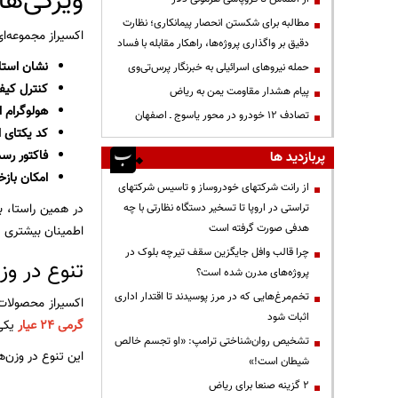
ویژگی‌های شم
مطالبه برای شکستن انحصار پیمانکاری؛ نظارت
اکسیراز مجموعه‌ا
دقیق بر واگذاری پروژه‌ها، راهکار مقابله با فساد
نشان استان
حمله نیروهای اسرائیلی به خبرنگار پرس‌تی‌وی
کنترل کیف
پیام هشدار مقاومت یمن به ریاض
هولوگرام ا
تصادف ۱۲ خودرو در محور یاسوج ـ اصفهان
کد یکتای ا
فاکتور رس
پربازدید ها
امکان باز
از رانت‌ شرکتهای خودروساز و تاسیس شرکتهای
در همین راستا، بس
تراستی در اروپا تا تسخیر دستگاه نظارتی با چه
هدفی صورت گرفته است
اطمینان بیشتری د
چرا قالب وافل جایگزین سقف تیرچه بلوک در
تنوع در و
پروژه‌های مدرن شده است؟
تخم‌مرغ‌هایی که در مرز پوسیدند تا اقتدار اداری
اکسیراز محصولات 
اثبات شود
گرمی 24 عیار
یکی 
تشخیص روان‌شناختی ترامپ: «او تجسم خالص
این تنوع در وزن‌ها
شیطان است!»
۲ گزینه صنعا برای ریاض