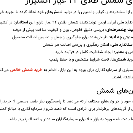
ش طلای 24 عیار اکسیراز
ی از استانداردهای کیفی و امنیتی را در تولید شمش‌های خود لحاظ کرده تا تجربه خ
دارد ملی ایران
: اولین تولیدکننده شمش طلای ۲۴ عیار دارای این استاندارد در کشور
یت چندمرحله‌ای
: بررسی دقیق خلوص، وزن و کیفیت ساخت پیش از عرضه
منیتی چندلایه
: طراحی‌شده برای جلوگیری از جعل و تضمین اصالت محصول
ستاندارد ملی
: امکان رهگیری و بررسی اصالت هر شمش
می و معتبر
: ایجاد شفافیت کامل در فرآیند خرید
خرید شمش‌ها
: تحت شرایط مشخص و با حفظ پلمپ
یاری از سرمایه‌گذاران برای ورود به این بازار، اقدام به
خرید شمش خالص
می‌کنن
اشته باشند.
زن‌های شمش
خود را در وزن‌های مختلف ارائه می‌دهد تا پاسخگوی نیاز طیف وسیعی از خریدار
از گزینه‌های پرطرفدار برای افرادی است که قصد شروع سرمایه‌گذاری با مبالغ کمتر ر
 باعث شده ورود به بازار طلا برای سرمایه‌گذاران ساده‌تر و انعطاف‌پذیرتر باشد.