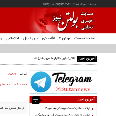
جمعه ۱۶ مرداد ۱۴۰۵
|
Friday , 07 August 2026
صفحه نخست
بولتن ۲
اقتصادی
بین الملل
اجتماعی
ور
آخرین اخبار
کالابرگ این خانوارها امروز شارژ شد
کد خبر:
۸۸۸۰۷۱
صفحه نخست
»
اقتصادی
آخرین اخبار
در بازار شمش طلا، اکسیراز مو
توقف صادرات نفت عربستان به آمریکا
ترامپ از افشای کمبود مهمات آمریکا خشمگین