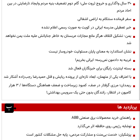
۳۰ سال واگذاری و خروج ثروت ملی؛ گام دوم تضعیف بنیه مردم وایجاد نارضایتی در بین
احاد مردم
سفر فرمانده سنتکام به اراضی اشغالی
خبر تعطیلی مدرسه ایرانی در کویت به صورت رسمی اعلام نشده
یمن: تشکیل ائتلاف هرگز مانع مجازات عربستان به خاطر جنایاتش علیه ملت یمن نخواهد
شد
نشان استاندارد به معنای پایان مسئولیت خودروساز نیست
غریبه به دادمون نمی‌رسه؛ ایرانی بخریم!
بسته اینترنت رایگان برای خبرنگاران فعال شد
با اعتراف یکی از متهمان، ابعاد تازه‌ای از پرونده ربایش و قتل حمیدرضا رجب‌زاده آشکار شد
ریمـدان؛ مرزی گرفتار در صف، کمبود زیرساخت و ضعف هماهنگی دستگاه‌ها / ۳ هزار
کامیون در انتظار، رانندگان بدون حتی یک سرویس بهداشتی!
پربازدید ها
راهنمای خرید محصولات برق صنعتی ABB
نوشابه رژیمی روی حافظه اثر می‌گذارد
پزشکیان: خدمت بی‌منت و مشارکت مردمی، پایه حل مشکلات کشور است