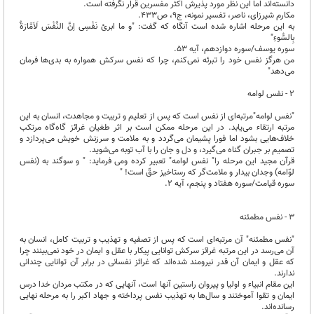
دانسته‌اند اما این نظر مورد پذیرش اکثر مفسرین قرار نگرفته است.
مکارم شیرزای، ناصر، تفسیر نمونه، ج۹، ص۴۳۳.
به این مرحله اشاره شده است آنگاه که گفت: "و ما ابرئ نَفْسِی اِنَّ النَّفْسَ لَاَمَّارَةٌ
بِالسُّوءِ"
سوره یوسف/سوره دوازدهم، آیه ۵۳.
من هرگز نفس خود را تبرئه نمی‌کنم، چرا که نفس سرکش همواره به بدی‌ها فرمان
می‌دهد"
۲ - نفس لوامه
"نفس لوامه"مرتبه‌ای از نفس است که پس از تعلیم و تربیت و مجاهدت، انسان به این
مرتبه ارتقاء می‌یابد. در این مرحله ممکن است بر اثر طغیان غرائز گاه‌گاه مرتکب
خلاف‌هایی بشود اما فورا پشیمان می‌گردد و به ملامت و سرزنش خویش می‌پردازد و
تصمیم بر جبران گناه می‌گیرد، و دل و جان را با آب توبه می‌شوید.
قرآن مجید این مرحله را" نفس لوامه" تعبیر کرده ومی فرماید: " و سوگند به (نفس
لوّامه) وجدان بیدار و ملامت‌گر که رستاخیز حقّ است! "
سوره قیامت/سوره هفتاد و پنجم، آیه ۲.
۳ - نفس مطمئنه
"نفس مطمئنه" آن مرتبه‌ای است که پس از تصفیه و تهذیب و تربیت کامل، انسان به
آن می‌رسد در این مرتبه‌ غرائز سرکش توانایی پیکار با عقل و ایمان در خود نمی‌بینند چرا
که عقل و ایمان آن قدر نیرومند شده‌اند که غرائز نفسانی در برابر آن توانایی چندانی
ندارند.
این مقام انبیاء و اولیا و پیروان راستین آنها است، آنهایی که در مکتب مردان خدا درس
ایمان و تقوا آموختند و سال‌ها به تهذیب نفس پرداخته و جهاد اکبر را به مرحله نهایی
رسانده‌اند.