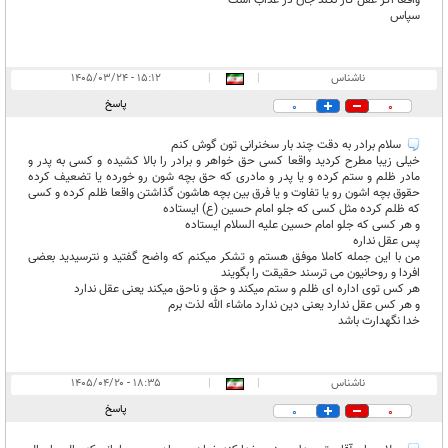
سپاس
ناشناس
|
|
۱۵:۱۲ - ۱۴۰۵/۰۳/۲۴
پاسخ
0
0
سلام برادر به دقت چند بار سخنرانی تون گوش کنم
خیلی زیبا مطرح کردید واقعا کسی حق خواهر و برادر را بالا کشیده و کسی به پدر و
مادر ظلم و ستم کرده و یا پدر و مادری که حق بچه شون رو خورده یا تضعیف کرده
حقوق بچه اشون رو یا تفاوت و یا فرق بین بچه هاشون گذاشتن واقعا ظلم کرده و کسی
که ظلم کرده مثل کسی که جلو امام حسین (ع) ایستاده
و هر کسی که جلو امام حسین علیه السلام ایستاده
پس عقل نداره
من با این جمله کاملا موفق هستم و تشکر میکنم که واضح گفتید و نترسیدید بعضی
افردا و روحانیون می ترسند حقیقت را بگویند
هر کس توی اداره ای ظلم و ستم میکند و حق و ناحق میکند یعنی عقل ندار‌د
و هر کس عقل ندارد یعنی دین ندارد ماشاء الله لذت برم
خدا نگهدارت باشد
ناشناس
|
|
۱۸:۳۵ - ۱۴۰۵/۰۴/۲۰
پاسخ
0
0