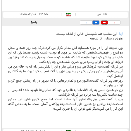
ناشناس
|
|
۲۳:۵۵ - ۱۴۰۵/۰۳/۰۸
پاسخ
0
0
این مطلب هم شنیدنش خالی از لطف نیست.
عنوان داستان: اثر شایعه
زنی شایعه ای را در مورد همسایه اش مدام تکرار می کرد.ظرف چند روز همه ی محل
موضوع را فهمیدند.شخصی که شایعه در مورد او بود،به شدت رنجید.بعدها زنی که آن
شایعه را پخش کرده بود،متوجه شد که اشتباه کرده است.او خیلی ناراحت شد و نزد پیر
فرزانه ای رفت و از او پرسید برای جبران اشتباهش چه باید بکند.
پیر فرزانه گفت:«به فروشگاهی برو و مرغی بخر و آن را بکش.سر راه که به خانه من می
آیی،پرهایش را بکن و یکی یکی در راه بریز.»زن با آنکه تعجب کرده بود،اما به گفته ی
او عمل کرد.
روز بعد پیر فرزانه گفت:«اکنون برو و تمام پرهایی را که دیروز در راه ریختی جمع کن و
نزد من بیاور.»
زن در همان مسیر به راه افتاد،اما به ناامیدی دید که تمام پرها ناپدید شده اند.پس از
چند ساعت تلاش،با سه پر نزد پیر فرزانه بازگشت.
پیرمرد گفت:«می بینی؟انداختن آنها ساده است اما جمع کردن شان غیر ممکن
است.شایعه پراکنی نیز همین طور است.شایعه پراکندن آسان است،اما به محض آنکه
این کار را می کنی،دیگر نمی توانی آن را جبران کنی.»