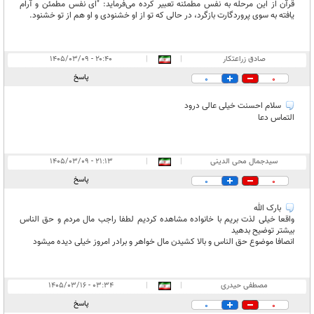
قرآن از این مرحله به نفس مطمئنه تعبیر کرده می‌فرماید: "ای نفس مطمئن و آرام
یافته به سوی پروردگارت بازگرد، در حالی که تو از او خشنودی و او هم از تو خشنود.
صادق زراعتکار
|
|
۲۰:۴۰ - ۱۴۰۵/۰۳/۰۹
پاسخ
0
0
سلام احسنت خیلی عالی درود
التماس دعا
سیدجمال محی الدینی
|
|
۲۱:۱۳ - ۱۴۰۵/۰۳/۰۹
پاسخ
0
0
بارک الله
واقعا خیلی لذت بریم با خانواده مشاهده کردیم لطفا راجب مال مردم و حق الناس
بیشتر توضیح بدهید
انصافا موضوع حق الناس و بالا کشیدن مال خواهر و برادر امروز خیلی دیده میشود
مصطفی حیدری
|
|
۰۳:۳۴ - ۱۴۰۵/۰۳/۱۶
پاسخ
0
0