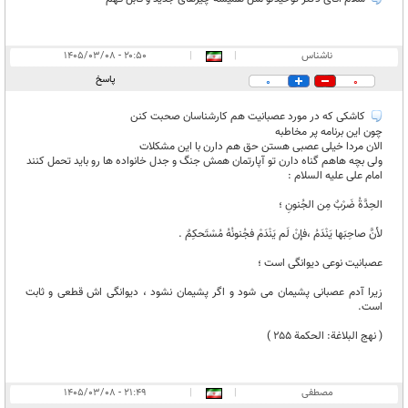
ناشناس
|
|
۲۰:۵۰ - ۱۴۰۵/۰۳/۰۸
پاسخ
0
0
کاشکی که در مورد عصبانیت هم کارشناسان صحبت کنن
چون این برنامه پر مخاطبه
الان مردا خیلی عصبی هستن حق هم دارن با این مشکلات
ولی بچه هاهم گناه دارن تو آپارتمان همش جنگ و جدل خانواده ها رو باید تحمل کنند
امام على عليه السلام :
الحِدَّةُ ضَرْبٌ مِن الجُنونِ ؛
لأنَّ صاحِبَها يَنْدَمُ ،فإنْ لَم يَنْدَمْ فجُنونُهُ مُسْتَحكِمٌ .
عصبانيت نوعى ديوانگى است ؛
زيرا آدم عصبانى پشيمان مى شود و اگر پشيمان نشود ، ديوانگى اش قطعى و ثابت
است.
( نهج البلاغة: الحكمة ۲۵۵ )
مصطفی
|
|
۲۱:۴۹ - ۱۴۰۵/۰۳/۰۸