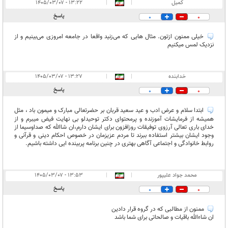
کمیل
|
|
۱۳:۲۲ - ۱۴۰۵/۰۳/۰۷
پاسخ
0
0
خیلی ممنون ازتون. مثال هایی که می‌زنید واقعا در جامعه امروزی می‌بینیم و از
نزدیک لمس میکنیم
خدابنده
|
|
۱۳:۲۷ - ۱۴۰۵/۰۳/۰۷
پاسخ
0
0
ابتدا سلام و عرض ادب و عید سعید قربان بر حضرتعالی مبارک و میمون باد ، مثل
همیشه از فرمایشات آموزنده و پرمحتوای دکتر توحیدلو بی نهایت فیض میبرم و از
خدای باری تعالی آرزوی توفیقات روزافزون برای ایشان دارم،ان شاالله که صداوسیما از
وجود ایشان بیشتر استفاده ببرند تا مردم عزیزمان در خصوص احکام دینی و قرآنی و
روابط خانوادگی و اجتماعی آگاهی بهتری در چنین برنامه پربینده ایی داشته باشیم.
محمد جواد علیپور
|
|
۱۳:۵۳ - ۱۴۰۵/۰۳/۰۷
پاسخ
0
0
ممنون از مطالبی که در گروه قرار دادین
ان شاءالله باقیات و صالحاتی برای شما باشد