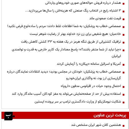
هشدار درباره فروش حواله‌های صوری خودروهای وارداتی
3 اشتباه رایج در انتخاب رنگ صنعتی که هزینه‌اش را سال‌ها می‌پردازید...
قیمت نفت صعودی ماند
صمصامی خطاب به پزشکیان: به شما اطلاعات غلط دادند؛ مردم را ساده‌لوح فرض نکنید!
خادمیان: هیچ شفیعی برای زن نزد خداوند بهتر از رضایت شوهر نیست
ترافیک کشتیرانی از طریق تنگه هرمز در یک هفته به ۳۳ کشتی کاهش یافت
«چرا نباید از شما متنفر باشند؟»؛ پاسخ معنادار یک کاربر خارجی به قدرت و توانمندی
ایرانیان
آمریکا و اسرائیل سامانه «پیکان» را آزمایش کردند
صمصامی خطاب به پزشکیان: خودتان در مجلس بودید؛ دیدید انتقادات نمایندگان درباره
گران‌سازی ارز بود، نه واگذاری ایران‌خودرو
احتمال وجود حیات در اقیانوس مدفون «اروپا»
استفاده بیش از حد از صفحه‌نمایش می‌تواند به مغز کودکان آسیب ماندگار وارد کند
شکایت نیومکزیکو از وزارت دادگستری ترامپ بر سر پرونده اپستین
پربحث ترین عناوین
هشتمین کلان شهر ایران مشخص شد