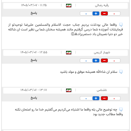
رقیه رضائی
|
|
۱۱:۲۵ - ۱۴۰۵/۰۳/۰۷
پاسخ
0
0
واقعا عالی بودلذت بردیم جناب حجت الاسلام والمسلمین علیرضا توحیدلو از
فرمایشات آموزنده شما درسی گرفتیم مانند همیشه سخنان شما بی نظیر است ان شالله
خیر دو دنیا نصیبتان باد دستمریزاد🙏👏
شهباز کریمی
|
|
۱۲:۵۵ - ۱۴۰۵/۰۳/۰۷
پاسخ
0
0
سلام ان شاءالله همیشه موفق و موئد باشید
ناشناس
|
|
۱۳:۱۷ - ۱۴۰۵/۰۳/۰۷
پاسخ
0
0
چه توضیح عالی بله واقعا ما اشتباه می‌کردیم می‌گفتیم خدا ما رو امتحان نکنه
واقعا مطالب جدید بود