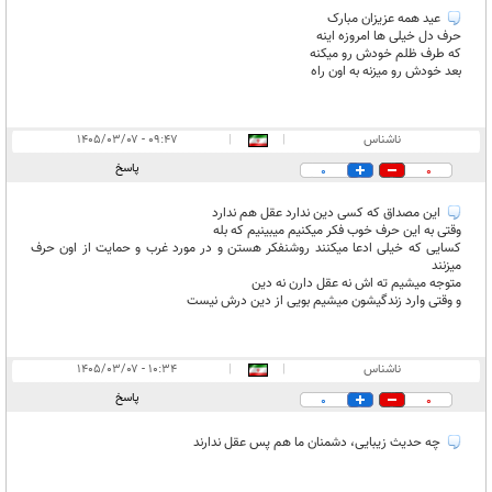
عید همه عزیزان مبارک
حرف دل خیلی ها امروزه اینه
که طرف ظلم خودش رو میکنه
بعد خودش رو میزنه به اون راه
ناشناس
|
|
۰۹:۴۷ - ۱۴۰۵/۰۳/۰۷
پاسخ
0
0
این مصداق که کسی دین ندارد عقل هم ندارد
وقتی به این حرف خوب فکر میکنیم میبینیم که بله
کسایی که خیلی ادعا میکنند روشنفکر هستن و در مورد غرب و حمایت از اون حرف
میزنند
متوجه میشیم ته اش نه عقل دارن نه دین
و وقتی وارد زندگیشون میشیم بویی از دین درش نیست
ناشناس
|
|
۱۰:۳۴ - ۱۴۰۵/۰۳/۰۷
پاسخ
0
0
چه حدیث زیبایی، دشمنان ما هم پس عقل ندارند