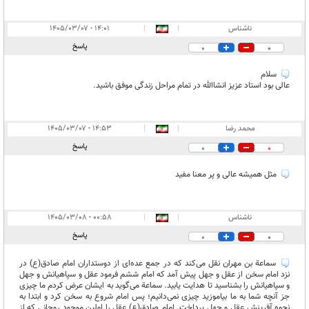
ناشناس
|
|
۱۴:۰۱ - ۱۴۰۵/۰۳/۰۷
پاسخ
0
0
سلام
عالی بود استاد عزیز انشاالله در تمام مراحل زندگی موفق باشید.
محمد رضا
|
|
۱۴:۵۳ - ۱۴۰۵/۰۳/۰۷
پاسخ
0
0
مثل همیشه عالی و پر معنا مفید
ناشناس
|
|
۰۰:۵۸ - ۱۴۰۵/۰۳/۰۸
پاسخ
0
0
سماعة بن مهران نقل می‌کند که در جمع عده‌ای از دوستداران امام صادق(ع) در
نزد امام سخن از عقل و جهل پیش آمد که امام ششم فرمود عقل و سپاهیانش و جهل
و سپاهیانش را بشناسید تا هدایت یابید. سماعة می‌گوید به ایشان عرض کردم ما چیزی
جز آنچه شما به ما بیاموزید چیزی نمی‌دانیم؛ پس امام شروع به سخن کرد و ابتدا به
نحوه آفرینش عقل و جهل پرداخت. امام صادق(ع) عقل را اولین موجود روحانی که از