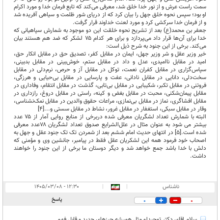
سمت راست عرش و از نور خدا خلق شد، معرفی می‌کند که تابع فرمان خدا و مورد اکرام
او بود؛ سپس نحوه خلق جهل را بیان کرد که از دریای شور ظلمت و سیاهی آفریده شد
و از فرمان خدا سرکشی کرد و مورد لعنت خداوند قرار گرفت.
جعفر بن محمد(ع) بعد از تشریح نحوه خلقت این دو موجود به شمارش سپاهیانی که
خدا برای آن‌ها قرار داد می‌پردازد و برای هر کدام ۷۵ لشکر که ضد هم هستند بیان
می‌کند. برخی از این جنود به شرح ذیل است:
خیر وزیر عقل و شر وزیر جهل، ایمان در مقابل کفر، تصدیق حق در مقابل انکار حق،
امید در مقابل ناامیدی، عدل و داد در مقابل ستم، خوش‌بینی در مقابل بدبینی،
سپاس‌گزاری در مقابل کفران نعمت، توکل در مقابل آز و حرص، نرم‌دلی در مقابل
سخت‌دلی، دانایی در مقابل نادانی، عفت و پارسایی در مقابل بی‌حیایی و هرزگی،
فروتنی در مقابل تکبر، شکیبایی در مقابل بی‌تابی، گذشت در مقابل انتقام، وفاداری در
مقابل پیمان‌شکنی، محبت در مقابل بغض و کینه، راستی در مقابل دروغ، رازداری در
مقابل افشاگری، نماز در مقابل بی‌نمازی، مراعات حقوق والدین در مقابل نمک‌نشناسی،
وقار در مقابل سبکی، استغفار در مقابل غرور، نشاط در مقابل سستی و...[۴]
البته با شمارش تعداد لشگریان معرفی شده دربرخی از منابع روایی آمار از ۷۵ عدد
بیشتر می شود به عنوان مثال در علل‌الشرایع صدوق تعداد لشگریان ۷۸عدد معرفی
شده است.[۵] در انتهای حدیث امام ششم بعد از شمردن تک تک جنود عقل و جهل به
اصحاب خود فرمود همه این لشکریان عقل فقط در پیامبر، جانشین وی و مؤمنی که
دلش با خدا باشد جمع خواهد شد و دیگر دوستان ما برخی از این جنود را خواهند
داشت.
ناشناس
|
|
۱۲:۳۰ - ۱۴۰۵/۰۳/۰۸
پاسخ
0
0
سلام اقای دکتر توحیدلو مثل همیشه چیزهای جدید و قابل فهم