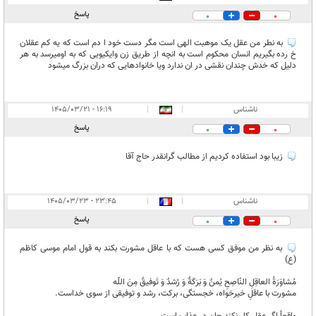
پاسخ
0
0
به نطر من عقل یک موهبت الهی است مگر دست خود ا دم است که یه کم عقلان
خ رده بگیریم انسان محکوم است به انچه از طریق زن وایکیویی که به اومیرسد به هر
دلیل که خدش چندان نقشی در ان ندارد ویا خانوادهایی که دران بزرگ میشود
ناشناس
|
|
۱۶:۱۹ - ۱۴۰۵/۰۳/۲۱
پاسخ
0
0
زیبا بود استفاده کردیم از مطالب گرانقدر حاج آقا
ناشناس
|
|
۲۳:۴۵ - ۱۴۰۵/۰۳/۲۳
پاسخ
0
0
به نظر من موفق کسی هست که با عاقل مشورت بکند به قول امام موسی کاظم
(ع)
مُشاوَرَةُ العاقِلِ النّاصِحِ یُمنٌ وَ بَرَکَةٌ وَ رُشدٌ وَ تَوفیقٌ مِنَ اللّه
مشورت با عاقلِ خیرخواه، خجستگی، برکت، رشد و توفیقی از سوی خداست.
واقعاً اگر عقل کار نکند جان در عذاب است