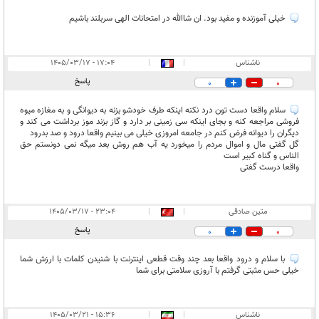
خیلی آموزنده و مفید بود. ان شاالله در امتحانات الهی سربلند باشیم
ناشناس
|
|
۱۷:۰۴ - ۱۴۰۵/۰۳/۱۷
پاسخ
0
0
سلام واقعا دست تون درد نکنه اینکه طرف خودشو بزنه به دیوانگی و به مغازه میوه
فروشی مراجعه کنه و بجای اینکه سی زمینی بر دارد و گاز بزند موز برداشت می کند و
دیگران را دیوانه فرض کنم در جامعه امروزی خیلی می بینیم واقعا درود و صد بدرود
گل گفتی مال و اموال مردم را میخورد یه آب هم روش بعد میگه نمی دونستم حق
الناس و گناه کبیر است
واقعا درست گفتی
متین صادقی
|
|
۲۳:۰۴ - ۱۴۰۵/۰۳/۱۷
پاسخ
0
0
با سلام و درود واقعا بعد چند وقت قطعی اینترنت با شنیدن کلمات با ارزش شما
خیلی حس مثبتی گرفتم با آروزی سلامتی برای شما
ناشناس
|
|
۱۵:۳۶ - ۱۴۰۵/۰۳/۲۱