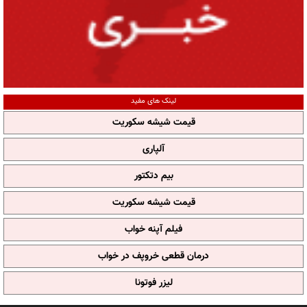
لینک های مفید
قیمت شیشه سکوریت
آلپاری
بیم دتکتور
قیمت شیشه سکوریت
فیلم آپنه خواب
درمان قطعی خروپف در خواب
لیزر فوتونا