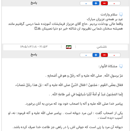
پاسخ
0
0
سلام وارادت
عید بر همه‌ی عزیزان مبارک
واقعا عالی بودلذت بردیم .حاج آقای عزیزاز فرمایشات آموزنده شما درسی گرفتیم مانند
همیشه سخنان شما بی نظیربود ان شالله خیر دو دنیا نصیبتان 🙏👏
ناشناس
|
|
۲۱:۵۳ - ۱۴۰۵/۰۳/۰۸
پاسخ
0
0
مشكاة الأنوار:
مَرَّ برسولِ اللّه ِ صلى الله عليه و آله رجُلٌ و هو في أصْحابِهِ .
فقالَ بعضُ القَومِ : مَجْنونٌ ! فقالَ النّبيٌّ صلى الله عليه و آله : بَلْ هذا رجُلٌ مُصابٌ،
إنّما المَجْنونُ عَبدٌ أو أمَةٌ أبْلَيا شَبابَهُما في غَيرِ طاعةِ اللّه ِ .
پيامبر خدا صلى الله عليه و آله با اصحاب خود بود كه مردى به آنان برخورد.
يكى از اصحاب گفت : اين مرد ديوانه است . پيامبر صلى الله عليه و آله فرمود: نه، او
آسيب ديده است ،
ديوانه آن مرد يا زنى است كه جوانى اش را در راهى جز طاعت خدا صرف كرده باشد.