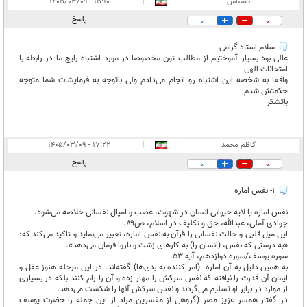
ناشناس
|
|
۱۵:۱۰ - ۱۴۰۵/۰۳/۰۹
پاسخ
0
0
سلام استاد گرامی
عالی بود بسیار آموختیم از مطالب تون مخصوصا در مورد اشتباه رایج ما در رابطه با
امتحانات الهی
واقعا به شخصه این اشتباه رو انجام می‌دادم ولی باتوجه به فرمایشات شما متوجه
حکمتش شدم
باتشکر
کاظم محمد
|
|
۱۷:۲۲ - ۱۴۰۵/۰۳/۰۹
پاسخ
0
0
۱- نفس اماره
نفس اماره یا لایه حیوانی انسان در شهوت، غضب و امیال نفسانی خلاصه می‌شود.
جوادی آملی، عبدالله، حق و تکلیف در اسلام، ص۸۹.
این میل قلبی و حالت نفسانی را قرآن به نفس اماره، تعبیر می‌نماید و تاکید می‌کند که:
«به درستی که نفس، (انسان را) به کارهای زشت و ناروا فرمان می‌دهد».
سوره یوسف/سوره دوازدهم، آیه ۵۳.
به همین دلیل به آن اماره ‌ (امر کننده به بدی‌ها) گفته‌اند. در این مرحله هنوز عقل و
ایمان آن‌ قدرت را نیافته که نفس سرکش را مهار زده و آن را رام کنند بلکه در بسیاری
از موارد در برابر او تسلیم می‌گردند و نفس سرکش آنها را شکست می‌دهد.
در گفتار همسر عزیز مصر (گروهی از مفسرین مراد از این جمله را حضرت یوسف