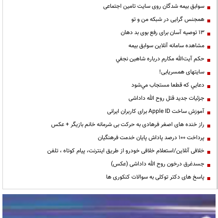
سوابق بیمه شدگان روی سایت تامین اجتماعی
همجنس گرایی در شبکه من و تو
13 توصیه آسان برای رفع بوی بد دهان
مشاهده سامانه آنلاين سوابق بیمه
حكم آيت‌الله مكارم درباره شاهين نجفي
سایتهای همسریابی!
دعايي كه قطعا مستجاب مي‌شود
جزئیات جدید قتل روح الله داداشی
آموزش ساخت Apple ID برای کاربران ایرانی
راز خنده های اصغر فرهادی به حرکت بی شرمانه خانم بازیگر + عکس
پرداخت ۱۰۰ درصد پاداش پایان خدمت فرهنگیان
خلافی آنلاین/استعلام خلافی خودرو از طریق اینترنت، پیام کوتاه ، تلفن
جسدغرق درخون روح الله داداشی (عکس)
پاسخ های دکتر توکلی به سوالات کنکوری ها