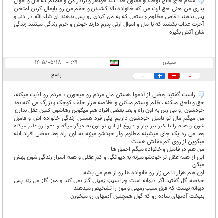
سلام حاج آقای توحیدلو ممنون خدا کند خواهر و برادر من و مامانم که مال و اموال
پدری من یعنی حق ارث من که خانواده بالا کشیدن و حقم من رو پایمال کردن امتحان
پس ندهند تقاص مظلوم و ستمی که به من کردن رو پس بدهند ان شاء الله در دنیا و
آخرت عذاب بکشند که با مال و اموال ارثی پدرم دارند خوش و خرم زندگی میکنند زندگی
شان آتش بگیره
سیدی
|
|
۰۰:۲۹ - ۱۴۰۵/۰۵/۱۸
پاسخ
0
0
راست گفتید بعضی از آدمها هستن مال مردم رو میخورن ، مردم رو اذیت میکنه،
حق و ناحق میکنه ، ظلم و ستم میکنن و خلاصه هزار خلف کوچک و بزرگ می کنه بعد
خودشون رو می زنن به اون راه و بعد بعضی افراد هم میگوین رهاشون کنین عقل ندارن
من میگم مال تو فامیل خودشون داریم یکی فرد هستن زندگی خانواده اش و فامیل
شون و همه را با خبر ببر بیار و دروغ از این نو اون به دیگر میگه و دعوا رو علم میکنه
بعد می ره یک جای میشینه مظلوم وار خودشو میزنه به اون راه بعد بعضی افراد ابله
میگوین از روی کم عقلش هست
من هم در فامیل و خانواده میگم احمق ها
این از همه عقل تر خودشو میزنه به دیوانگی و کم عقلی و همه اسرار زندگی شون بهش
میگن
اون هم هزار تا می زار رو خانواده ها رو از هم می پاشه
خلاصه گل گفتید اگر دیوانه است چرا سیب زمینی گاز نمی کند و موز گاز می زند پس
دیوانه نیست که فرق سیب زمینی و موز را تشخیص میدهند
بدبخت آدمهای ساده رو که گول همچنین آدمهای رو میخورن