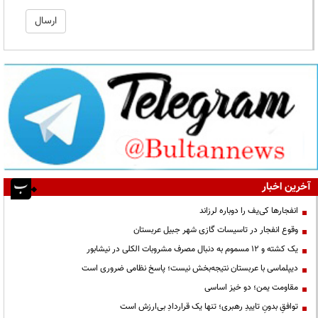
آخرین اخبار
انفجارها کی‌یف را دوباره لرزاند
وقوع انفجار در تاسیسات گازی شهر جبیل عربستان
یک کشته و ۱۲ مسموم به دنبال مصرف مشروبات الکلی در نیشابور
دیپلماسی با عربستان نتیجه‌بخش نیست؛ پاسخ نظامی ضروری است
مقاومت یمن؛ دو خیز اساسی
توافقِ بدونِ تاییدِ رهبری؛ تنها یک قراردادِ بی‌ارزش است