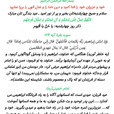
بسم الله الرحمن الرحیم
خود و عزیزان خود را فدا کنید و دین خدا را و عدل الهی را برپا نمایید
سلام و صبح چهارشنبه‌تان بخیر و پر از نور امید , عید بندگی تان مبارک
اللّهُمَّ صَلِّ عَلَى مُحَمَّدٍ وَ آلِ مُحَمَّدٍ وَ عَجِّلْ فَرَجَهُم
ذکر روز چهارشنبه: یا حَیُّ یا قَیّوم
سوره بقرة آیه ۱۲۴
وَإِذِ ابتَلىٰ إِبراهيمَ رَبُّهُ بِكَلِماتٍ فَأَتَمَّهُنَّ ۖ قالَ إِنّي جاعِلُكَ لِلنّاسِ إِمامًا ۖ قالَ
وَمِن ذُرِّيَّتي ۖ قالَ لا يَنالُ عَهدِي الظّالِمينَ
(به خاطر آورید) هنگامی که خداوند، ابراهیم را با وسایل گوناگونی آزمود. و
او به خوبی از عهده این آزمایشها برآمد. خداوند به او فرمود: «من تو را امام
و پیشوای مردم قرار دادم!» ابراهیم عرض کرد: «از دودمان من (نیز امامانی
قرار بده!)» خداوند فرمود: «پیمان من، به ستمکاران نمی‌رسد! (و تنها آن
دسته از فرزندان تو که پاک و معصوم باشند، شایسته این مقامند)».
امام خمینی(ره):
عید قربان، عیدی است که انسانهای آگاه را به یاد قربانگاه ابراهیمی می
اندازد.....این پدر توحید و بت شکن جهان، به ما و همه انسانها آموخت
که... عزیزترین ثمره حیات خود را در راه خدا بدهید و عیدی بگیرید. خود و