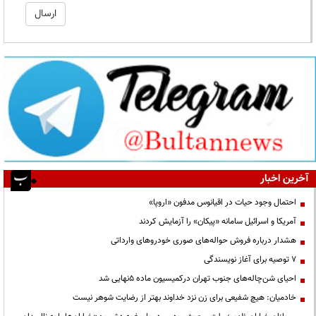
آخرین اخبار
احتمال وجود حیات در اقیانوس مدفون «اروپا»
آمریکا و اسرائیل سامانه «پیکان» را آزمایش کردند
هشدار درباره فروش حواله‌های صوری خودروهای وارداتی
۷ توصیه برای آغاز نویسندگی
احیای شن‌چاله‌های جنوب تهران درکمیسیون ماده ۵نهایی شد
خادمیان: هیچ شفیعی برای زن نزد خداوند بهتر از رضایت شوهر نیست