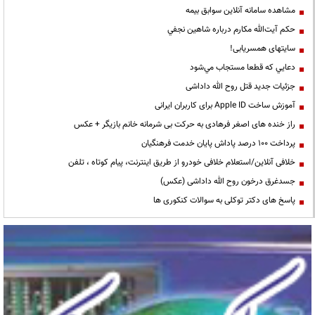
مشاهده سامانه آنلاين سوابق بیمه
حكم آيت‌الله مكارم درباره شاهين نجفي
سایتهای همسریابی!
دعايي كه قطعا مستجاب مي‌شود
جزئیات جدید قتل روح الله داداشی
آموزش ساخت Apple ID برای کاربران ایرانی
راز خنده های اصغر فرهادی به حرکت بی شرمانه خانم بازیگر + عکس
پرداخت ۱۰۰ درصد پاداش پایان خدمت فرهنگیان
خلافی آنلاین/استعلام خلافی خودرو از طریق اینترنت، پیام کوتاه ، تلفن
جسدغرق درخون روح الله داداشی (عکس)
پاسخ های دکتر توکلی به سوالات کنکوری ها