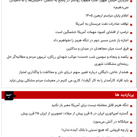
سربازانِ خیابانِ ظهور؛ ملتِ مبعوثِ رودسر در پاسخ به دشمن: «خیابان‌ها را به ناامیدان
نمی‌دهیم»
اعلام پایان مراسم اربعین ۱۴۰۵
توقف صادرات نفت عربستان به آمریکا
ترامپ از افشای کمبود مهمات آمریکا خشمگین است
اجازه باز شدن مسیر دوم در تنگه هرمز را نخواهیم داد
فرق است میان مجاهدان در میدان و ساکتین
یکصد و پنجاه و سومین شب خدمت؛ موکب شهدای رزکان، تریبون مردم و مطالبه‌گر حل
ریشه‌ای مشکلات شهری
هشدار حاجی دلیگانی درباره تغییر سهم دریای خزر و مخالفت با واگذاری امتیاز
باید افراد کارآمدتر را به کار گرفت/ کاری می کنیم در معیشت مردم مشکلی پیش نیاید
پربازدید ها
تنگه هرمز قابل معامله نیست برای آمریکا معبر باز نکنید
گستره امپراتوری ایران در ۵ قرن پیش از میلاد؛ تصویری از ایران ۲۵ قرن پیش
میانکاله در آتش می‌سوزد
پارچه فروشی که هیچ نسبتی با بانک آینده ندارد!