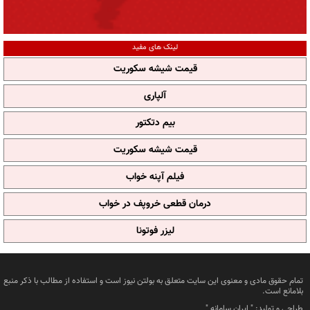
لینک های مفید
قیمت شیشه سکوریت
آلپاری
بیم دتکتور
قیمت شیشه سکوریت
فیلم آپنه خواب
درمان قطعی خروپف در خواب
لیزر فوتونا
تمام حقوق مادی و معنوی این سایت متعلق به بولتن نیوز است و استفاده از مطالب با ذکر منبع
بلامانع است.
طراحی و تولید: "
ایران سامانه
"