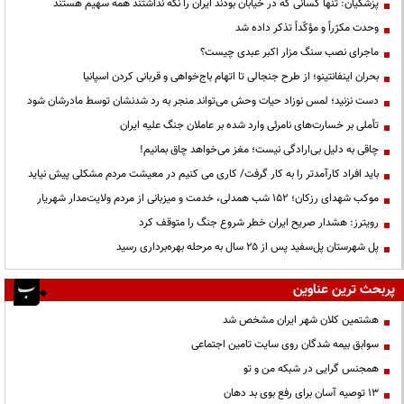
پزشکیان: تنها کسانی که در خیابان بودند ایران را نگه نداشتند همه سهیم هستند
وحدت مکرّراً و مؤکّداً تذکر داده شد
ماجرای نصب سنگ مزار اکبر عبدی چیست؟
بحران اینفانتینو؛ از طرح جنجالی تا اتهام باج‌خواهی و قربانی کردن اسپانیا
دست نزنید؛ لمس نوزاد حیات وحش می‌تواند منجر به رد شدنشان توسط مادرشان شود
تأملی بر خسارت‌های نامرئی وارد شده بر عاملان جنگ علیه ایران
چاقی به دلیل بی‌ارادگی نیست؛ مغز می‌خواهد چاق بمانیم!
باید افراد کارآمدتر را به کار گرفت/ کاری می کنیم در معیشت مردم مشکلی پیش نیاید
موکب شهدای رزکان؛ ۱۵۲ شب همدلی، خدمت و میزبانی از مردم ولایت‌مدار شهریار
رویترز: هشدار صریح ایران خطر شروع جنگ را متوقف کرد
پل شهرستان پل‌سفید پس از ۲۵ سال به مرحله بهره‌برداری رسید
پربحث ترین عناوین
هشتمین کلان شهر ایران مشخص شد
سوابق بیمه شدگان روی سایت تامین اجتماعی
همجنس گرایی در شبکه من و تو
13 توصیه آسان برای رفع بوی بد دهان