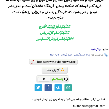
عزیزان خود را فدا کنید و دین خدا را و عدل الهی را برپا نمایید. به همه ما
ذریه آدم فهماند که »مکه« و منی قربانگاه عاشقان است و محل نشر
توحید و نفی شرک که دلبستگی به جان و عزیزان نیز شرک است
1405/03/06
#اللّهُمَّ‌عَجِّلْ‌لِوَلِيِّکَ‌الْفَرَج
#اللّهُمَّ‌اشْفِ‌کُلَّ‌مَرِیض
#اللّهُمَّ‌انصُرْ‌جُیوشَ‌المُسلِمين
منبع:
بولتن نیوز
برچسب ها:
پیام صبحگاهی
،
عید قربان
،
دین خدا
گزارش خطا
پسندیدم
0
شما می توانید مطالب و تصاویر خود را به آدرس زیر ارسال فرمایید.
bultannews@gmail.com