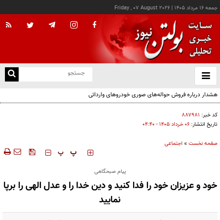
جمعه ۱۶ مرداد ۱۴۰۵
|
Friday , 07 August 2026
از
و
ته
هشدار درباره فروش حواله‌های صوری خودروهای وارداتی
ن
نو
کد خبر:
۸۸۷۹۸۱
تاریخ انتشار:
۰۶ خرداد ۱۴۰۵ - ۰۴:۴۰
صفحه نخست
»
اجتماعی
‍‍‍ پ
پ
پیام صبحگاهی
خود و عزیزان خود را فدا کنید و دین خدا را و عدل الهی را برپا
نمایید