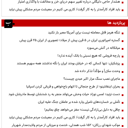
هشدار حاجی دلیگانی درباره تغییر سهم دریای خزر و مخالفت با واگذاری امتیاز
باید افراد کارآمدتر را به کار گرفت/ کاری می کنیم در معیشت مردم مشکلی پیش نیاید
پربازدید ها
تنگه هرمز قابل معامله نیست برای آمریکا معبر باز نکنید
گستره امپراتوری ایران در ۵ قرن پیش از میلاد؛ تصویری از ایران ۲۵ قرن پیش
میانکاله در آتش می‌سوزد
پارچه فروشی که هیچ نسبتی با بانک آینده ندارد!
پزشکیان: تنها کسانی که در خیابان بودند ایران را نگه نداشتند همه سهیم هستند
وحدت مکرّراً و مؤکّداً تذکر داده شد
ماجرای نصب سنگ مزار اکبر عبدی چیست؟
بحران اینفانتینو؛ از طرح جنجالی تا اتهام باج‌خواهی و قربانی کردن اسپانیا
دست نزنید؛ لمس نوزاد حیات وحش می‌تواند منجر به رد شدنشان توسط مادرشان شود
تأملی بر خسارت‌های نامرئی وارد شده بر عاملان جنگ علیه ایران
چاقی به دلیل بی‌ارادگی نیست؛ مغز می‌خواهد چاق بمانیم!
باید افراد کارآمدتر را به کار گرفت/ کاری می کنیم در معیشت مردم مشکلی پیش نیاید
موکب شهدای رزکان؛ ۱۵۲ شب همدلی، خدمت و میزبانی از مردم ولایت‌مدار شهریار