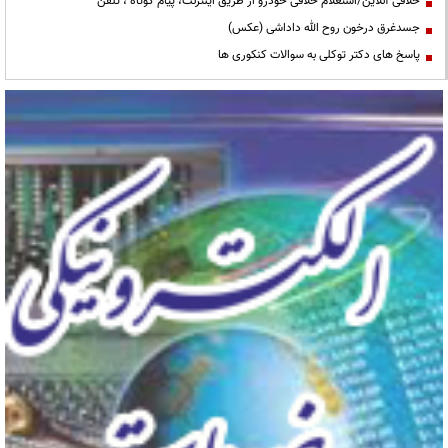
خلافی آنلاین/استعلام خلافی خودرو از طریق اینترنت، پیام کوتاه ، تلفن
جسدغرق درخون روح الله داداشی (عکس)
پاسخ های دکتر توکلی به سوالات کنکوری ها