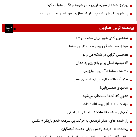
رویترز: هشدار صریح ایران خطر شروع جنگ را متوقف کرد
پل شهرستان پل‌سفید پس از ۲۵ سال به مرحله بهره‌برداری رسید
پربحث ترین عناوین
هشتمین کلان شهر ایران مشخص شد
سوابق بیمه شدگان روی سایت تامین اجتماعی
همجنس گرایی در شبکه من و تو
13 توصیه آسان برای رفع بوی بد دهان
مشاهده سامانه آنلاين سوابق بیمه
حكم آيت‌الله مكارم درباره شاهين نجفي
سایتهای همسریابی!
دعايي كه قطعا مستجاب مي‌شود
جزئیات جدید قتل روح الله داداشی
آموزش ساخت Apple ID برای کاربران ایرانی
راز خنده های اصغر فرهادی به حرکت بی شرمانه خانم بازیگر + عکس
پرداخت ۱۰۰ درصد پاداش پایان خدمت فرهنگیان