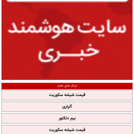
لینک های مفید
قیمت شیشه سکوریت
آلپاری
بیم دتکتور
قیمت شیشه سکوریت