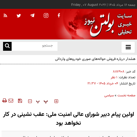
جمعه ۱۶ مرداد ۱۴۰۵
|
Friday , 07 August 2026
از
و
ته
هشدار درباره فروش حواله‌های صوری خودروهای وارداتی
ن
نو
کد خبر:
۸۸۷۹۰۸
تعداد نظرات:
۱ نظر
تاریخ انتشار:
۰۴ خرداد ۱۴۰۵ - ۲۱:۳۷
صفحه نخست
»
سیاسی
‍‍‍ پ
پ
اولین پیام دبیر شورای عالی امنیت ملی: عقب نشینی در‌ کار
نخواهد بود