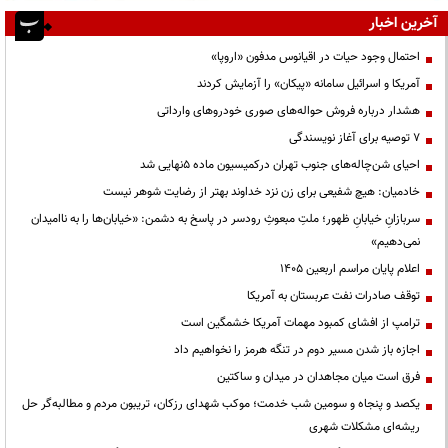
آخرین اخبار
احتمال وجود حیات در اقیانوس مدفون «اروپا»
آمریکا و اسرائیل سامانه «پیکان» را آزمایش کردند
هشدار درباره فروش حواله‌های صوری خودروهای وارداتی
۷ توصیه برای آغاز نویسندگی
احیای شن‌چاله‌های جنوب تهران درکمیسیون ماده ۵نهایی شد
خادمیان: هیچ شفیعی برای زن نزد خداوند بهتر از رضایت شوهر نیست
سربازانِ خیابانِ ظهور؛ ملتِ مبعوثِ رودسر در پاسخ به دشمن: «خیابان‌ها را به ناامیدان
نمی‌دهیم»
اعلام پایان مراسم اربعین ۱۴۰۵
توقف صادرات نفت عربستان به آمریکا
ترامپ از افشای کمبود مهمات آمریکا خشمگین است
اجازه باز شدن مسیر دوم در تنگه هرمز را نخواهیم داد
فرق است میان مجاهدان در میدان و ساکتین
یکصد و پنجاه و سومین شب خدمت؛ موکب شهدای رزکان، تریبون مردم و مطالبه‌گر حل
ریشه‌ای مشکلات شهری