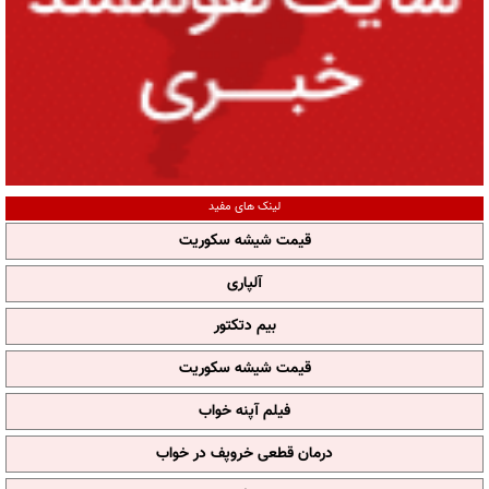
لینک های مفید
قیمت شیشه سکوریت
آلپاری
بیم دتکتور
قیمت شیشه سکوریت
فیلم آپنه خواب
درمان قطعی خروپف در خواب