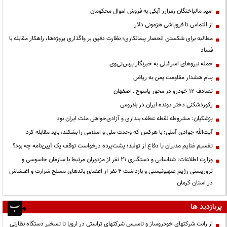
امید مالباختگان رمزارز آبکی به فروش اموال محکومان
از التماس تا فروپاشی هژمونی دلار
مطالبه برای شکستن انحصار پیمانکاری؛ نظارت دقیق بر واگذاری پروژه‌ها، راهکار مقابله با
فساد
حمله نیروهای اسرائیلی به خبرنگار پرس‌تی‌وی
پیام هشدار مقاومت یمن به ریاض
تصادف ۱۲ خودرو در محور یاسوج ـ اصفهان
رکوردشکنی دختر دونده ایران در بلاروس
پزشکیان: مشروطه نقطه عطف بیداری و آزادی‌خواهی ملت ایران بود
آیت‌الله جوادی آملی: با هرکس که وحدت ملی و اسلامی را بشکند، باید مقابله کرد
تقسیم غنایم مدیران یا دفاع از تولید؛ پشت‌پرده درخواست توقف یک آیین‌نامه چه بود؟
وزارت اطلاعات: شناسایی و دستگیری ۲۱ نفر از مزدوران مرتبط با سازمان جاسوسی و
تروریستی رژیم صهیونیستی و بازداشت ۴ نفر از اعضای باندهای مسلح شرارت و اغتشاش
در استان کرمان
پربازدید ها
از رانت‌ شرکتهای خودروساز و تاسیس شرکتهای تراستی در اروپا تا تسخیر دستگاه نظارتی