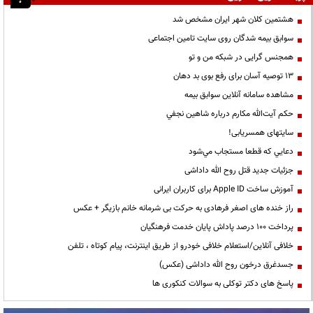
هشتمین کلان شهر ایران مشخص شد
سوابق بیمه شدگان روی سایت تامین اجتماعی
همجنس گرایی در شبکه من و تو
13 توصیه آسان برای رفع بوی بد دهان
مشاهده سامانه آنلاين سوابق بیمه
حكم آيت‌الله مكارم درباره شاهين نجفي
سایتهای همسریابی!
دعايي كه قطعا مستجاب مي‌شود
جزئیات جدید قتل روح الله داداشی
آموزش ساخت Apple ID برای کاربران ایرانی
راز خنده های اصغر فرهادی به حرکت بی شرمانه خانم بازیگر + عکس
پرداخت ۱۰۰ درصد پاداش پایان خدمت فرهنگیان
خلافی آنلاین/استعلام خلافی خودرو از طریق اینترنت، پیام کوتاه ، تلفن
جسدغرق درخون روح الله داداشی (عکس)
پاسخ های دکتر توکلی به سوالات کنکوری ها