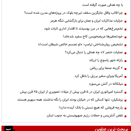
با چه هدفی صورت گرفته است
چرا قالب وافل جایگزین سقف تیرچه بلوک در پروژه‌های مدرن شده است؟
جزئیات مذاکرات ایران و عمان برای بازگشایی تنگه هرمز
تخم‌مرغ‌هایی که در مرز پوسیدند تا اقتدار اداری اثبات شود
خودتحقیرها عریضه‌نویس کاخ سفید شده‌اند!
تشخیص روان‌شناختی ترامپ: «او تجسم خالص شیطان است!»
عملیات «نصر ۷» چه هدفی را دنبال می‌کرد؟
زلزله شهر یاسوج را لرزاند
۲ گزینه صنعا برای ریاض
آمریکا ویزای سفیر برزیل را باطل کرد
میانکاله در آتش می‌سوزد
گستره امپراتوری ایران در ۵ قرن پیش از میلاد؛ تصویری از ایران ۲۵ قرن پیش
پزشکیان: تنها کسانی که در خیابان بودند ایران را نگه نداشتند همه سهیم هستند
پارچه فروشی که هیچ نسبتی با بانک آینده ندارد!
نقض آتش‌بس و حملات رژیم صهیونیستی به جنوب لبنان
پربحث ترین عناوین