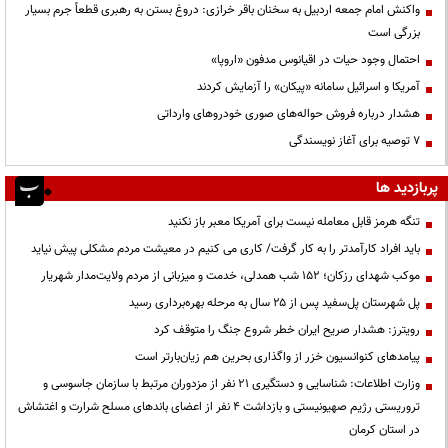
واکنش امام جمعه اردبیل به سخنان باقر خرازی: دروغ بستن به رهبری قطعاً جرم بسیار
بزرگی است
احتمال وجود حیات در اقیانوس مدفون «اروپا»
آمریکا و اسرائیل سامانه «پیکان» را آزمایش کردند
هشدار درباره فروش حواله‌های صوری خودروهای وارداتی
۷ توصیه برای آغاز نویسندگی
پربازدید ها
تنگه هرمز قابل معامله نیست برای آمریکا معبر باز نکنید
باید افراد کارآمدتر را به کار گرفت/ کاری می کنیم در معیشت مردم مشکلی پیش نیاید
موکب شهدای رزکان؛ ۱۵۲ شب همدلی، خدمت و میزبانی از مردم ولایت‌مدار شهریار
پل شهرستان پل‌سفید پس از ۲۵ سال به مرحله بهره‌برداری رسید
رویترز: هشدار صریح ایران خطر شروع جنگ را متوقف کرد
پیامدهای کنوانسیون خزر از واگذاری بحرین هم زیان‌بارتر است
وزارت اطلاعات: شناسایی و دستگیری ۲۱ نفر از مزدوران مرتبط با سازمان جاسوسی و
تروریستی رژیم صهیونیستی و بازداشت ۴ نفر از اعضای باندهای مسلح شرارت و اغتشاش
در استان کرمان