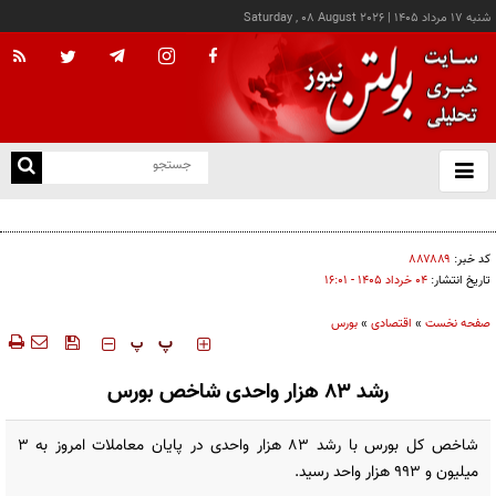
شنبه ۱۷ مرداد ۱۴۰۵
|
Saturday , 08 August 2026
از
و
ته
کالابرگ این خانوارها امروز شارژ شد
ن
نو
کد خبر:
۸۸۷۸۸۹
تاریخ انتشار:
۰۴ خرداد ۱۴۰۵ - ۱۶:۰۱
صفحه نخست
»
اقتصادی
»
بورس
‍‍‍ پ
پ
رشد ۸۳ هزار واحدی شاخص بورس
شاخص کل بورس با رشد ۸۳ هزار واحدی در پایان معاملات امروز به ۳
میلیون و ۹۹۳ هزار واحد رسید.