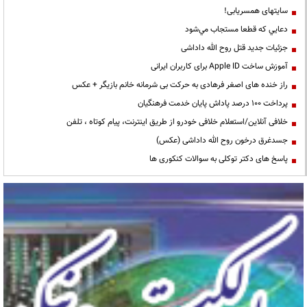
سایتهای همسریابی!
دعايي كه قطعا مستجاب مي‌شود
جزئیات جدید قتل روح الله داداشی
آموزش ساخت Apple ID برای کاربران ایرانی
راز خنده های اصغر فرهادی به حرکت بی شرمانه خانم بازیگر + عکس
پرداخت ۱۰۰ درصد پاداش پایان خدمت فرهنگیان
خلافی آنلاین/استعلام خلافی خودرو از طریق اینترنت، پیام کوتاه ، تلفن
جسدغرق درخون روح الله داداشی (عکس)
پاسخ های دکتر توکلی به سوالات کنکوری ها