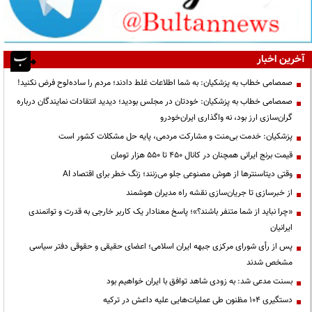
آخرین اخبار
صمصامی خطاب به پزشکیان: به شما اطلاعات غلط دادند؛ مردم را ساده‌لوح فرض نکنید!
صمصامی خطاب به پزشکیان: خودتان در مجلس بودید؛ دیدید انتقادات نمایندگان درباره
گران‌سازی ارز بود، نه واگذاری ایران‌خودرو
پزشکیان: خدمت بی‌منت و مشارکت مردمی، پایه حل مشکلات کشور است
قیمت‌ برنج ایرانی همچنان در کانال ۴۵۰ تا ۵۵۰ هزار تومان
وقتی دیتاسنترها از هوش مصنوعی جلو می‌زنند؛ زنگ خطر برای اقتصاد AI
از خبرسازی تا جریان‌سازی نقشه راه مدیران هوشمند
«چرا نباید از شما متنفر باشند؟»؛ پاسخ معنادار یک کاربر خارجی به قدرت و توانمندی
ایرانیان
پس از رأی شورای مرکزی جبهه ایران اسلامی؛ اعضای حقیقی و حقوقی دفتر سیاسی
مشخص شدند
بسنت مدعی شد: به زودی شاهد توافق با ایران خواهیم بود
دستگیری ۱۰۴ مظنون طی عملیات‌هایی علیه داعش در ترکیه