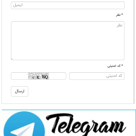
* نظر
* کد امنیتی