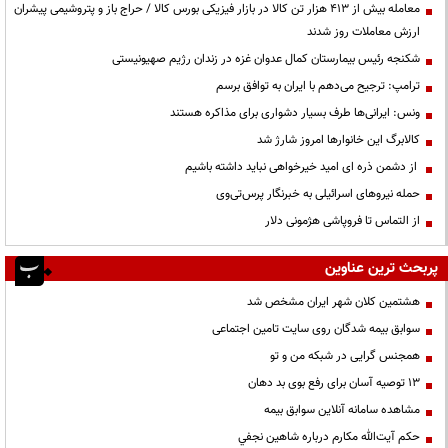
معامله بیش از ۴۱۳ هزار تن کالا در بازار فیزیکی بورس کالا / حراج باز و پتروشیمی پیشران
ارزش معاملات روز شدند
شکنجه رئیس بیمارستان کمال عدوان غزه در زندان رژیم صهیونیستی
ترامپ: ترجیح می‌دهم با ایران به توافق برسم
ونس: ایرانی‌ها طرف بسیار دشواری برای مذاکره هستند
کالابرگ این خانوارها امروز شارژ شد
از دشمن ذره ای امید خیرخواهی نباید داشته باشیم
حمله نیروهای اسرائیلی به خبرنگار پرس‌تی‌وی
از التماس تا فروپاشی هژمونی دلار
پربحث ترین عناوین
هشتمین کلان شهر ایران مشخص شد
سوابق بیمه شدگان روی سایت تامین اجتماعی
همجنس گرایی در شبکه من و تو
13 توصیه آسان برای رفع بوی بد دهان
مشاهده سامانه آنلاين سوابق بیمه
حكم آيت‌الله مكارم درباره شاهين نجفي