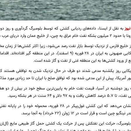
نیوز
به نقل از ایسنا، داده‌های ردیابی کشتی که توسط بلومبرگ گردآوری و روز 
ه چین، از خلیج عمان وارد دریای عرب شد.
 خلیج فارس از نزدیک توسط بازار نفت رصد می‌شود، زیرا اکثر کشتی‌ها از زمان 
از آغاز تجاور آمریکایی صهیونی به ایران در ۲۸ فوریه (۹ اسفند)، در این م
ع از ورود کشتی‌ها به این منطقه غنی از نفت و گاز شده است.
کایی روز یکشنبه مدعی شدند دو طرف در حال نزدیک شدن به توافقی هستند که این
ر آمریکا، پیش از این مدعی شده بود که توافق صلح با ایران تا حد زیادی مورد مذا
 روز دوشنبه در آسیا، قیمت نفت خام به پایین‌ترین سطح خود در بیش از دو ه
 دلار و ۶۴ سنت در هر بشکه رسید.
داده‌های ردیابی نشان می‌دهد که این کشتی غول‌پیکر در ۲۸ فوریه،
ن است و قرار است در ۱۲ ژوئن (۲۲ خرداد) به آنجا برسد.
لومبرگ، حرکت این نفتکش پس از حرکت یک کشتی حمل گاز طبیعی مایع (ال‌ان‌جی)
سرد را از خلیج فارس به مقصد هند از زمان شروع جنگ تحمیلی علیه ایران، حمل