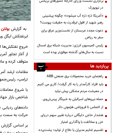
برگزاری نشست وزرای خارجه کشورهای بریکس
در نیویورک
«آمریکا ذرّه ذرّه آب میشود»؛ چگونه پیشبینی
رهبر شهید از افول ابرقدرت به حقیقت پیوست؟
به گزارش
بولتن 
دعوت مجدد عربستان از نخست‌وزیر عراق برای
ابرنفتکش ایگل ورونا با حدود ۲ میلیون بشکه نفت خام عراق ب
سفر به ریاض
رئیس کمیسیون انرژی: مدیریت شبکه برق امسال
خروج نفتکش‌ها از
نسبت به سال‌های گذشته موفق‌تر بوده است
متوقف کرده و مان
پربازدید ها
مقامات ارشد آمری
راهنمای خرید محصولات برق صنعتی ABB
ترامپ، رئیس‌جمهو
باید افراد کارآمدتر را به کار گرفت/ کاری می کنیم
با شروع معاملات
در معیشت مردم مشکلی پیش نیاید
شاخص بازار جهانی نفت، تا ۵.۷ درصد کاهش یافت و به ۹۷
حمله نیروهای اسرائیلی به خبرنگار پرس‌تی‌وی
از التماس تا فروپاشی هژمونی دلار
حرکت به سمت بندر نینگبو چی
هشدار حاجی دلیگانی درباره تغییر سهم دریای
خزر و مخالفت با واگذاری امتیاز
بر اساس گزارش ب
تقسیم غنایم مدیران یا دفاع از تولید؛ پشت‌پرده
محموله سوخت فوق 