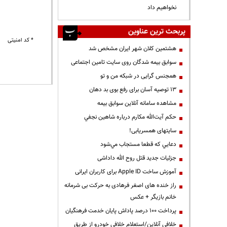
نخواهیم داد
پربحث ترین عناوین
* کد امنیتی
هشتمین کلان شهر ایران مشخص شد
سوابق بیمه شدگان روی سایت تامین اجتماعی
همجنس گرایی در شبکه من و تو
13 توصیه آسان برای رفع بوی بد دهان
مشاهده سامانه آنلاين سوابق بیمه
حكم آيت‌الله مكارم درباره شاهين نجفي
سایتهای همسریابی!
دعايي كه قطعا مستجاب مي‌شود
جزئیات جدید قتل روح الله داداشی
آموزش ساخت Apple ID برای کاربران ایرانی
راز خنده های اصغر فرهادی به حرکت بی شرمانه
خانم بازیگر + عکس
پرداخت ۱۰۰ درصد پاداش پایان خدمت فرهنگیان
خلافی آنلاین/استعلام خلافی خودرو از طریق