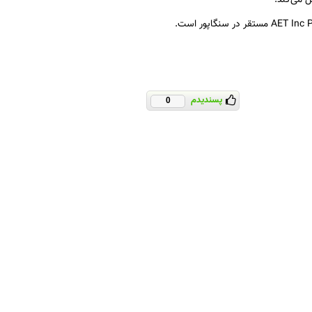
پسندیدم
0