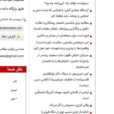
درخواست توقف یک آیین‌نامه چه بود؟
طبق پایگاه داده دریایی اکواسیس (Equasis)، نفتکش ایگل ورونا 
آیت‌الله جوادی آملی: با هرکس که وحدت ملی و
اسلامی را بشکند، باید مقابله کرد
برچسب ها:
نفتکش
مطالبه برای شکستن انحصار پیمانکاری؛ نظارت
دقیق بر واگذاری پروژه‌ها، راهکار مقابله با فساد
فرق است میان مجاهدان در میدان و ساکتین
گزارش خطا
این دیپلماسی نمایشی، شکست خورده است/
واقعیت‌ها را بپذیرید و به تعهدات خود عمل کنید
شما می توانید مطالب 
سربازانِ خیابانِ ظهور؛ ملتِ مبعوثِ رودسر در
nnews@gmail.com
پاسخ به دشمن: «خیابان‌ها را به ناامیدان
نمی‌دهیم»
نظر شما
امیر دبیری‌مهر در سوگ دکتر ابوالقاسم
قاسم‌زاده؛ از خاطرات صداوسیما تا کلاس درس
نام
سیاست
ایمیل
ترامپ از افشای کمبود مهمات آمریکا خشمگین
است
* نظر
وقتی انرژی، مسیرش را گم می‌کند
اجازه باز شدن مسیر دوم در تنگه هرمز را