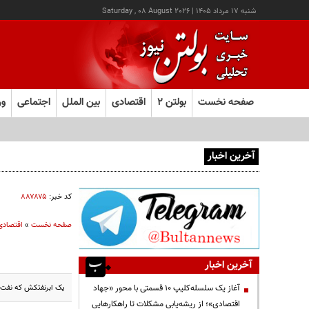
شنبه ۱۷ مرداد ۱۴۰۵
|
Saturday , 08 August 2026
صفحه نخست
بولتن ۲
اقتصادی
بین الملل
اجتماعی
ور
آخرین اخبار
آغاز ثبت‌نام آزمون ارشد علوم پزشکی از امروز
کد خبر:
۸۸۷۸۷۵
صفحه نخست
»
اقتصادی
آخرین اخبار
یک ابرنفتکش که نفت خ
آغاز یک سلسله‌کلیپ ۱۰ قسمتی با محور «جهاد
اقتصادی»؛ از ریشه‌یابی مشکلات تا راهکارهایی