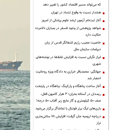
که می‌تواند مسیر اقتصاد کشور را تغییر دهد
هشدار نسبت به وقوع تندباد در تهران
آغاز ثبت‌نام آزمون ارشد علوم پزشکی از امروز
شواهد پژوهشی از وجود فسفر در بمباران «لامرد»
حکایت دارد
خاصیت عجیب رژیم اشغالگر قدس از زبان
دیپلمات سازمان ملل
ابراز نگرانی نسبت به افزایش غلط‌ها در نوشته‌های
شهری
جهانگیر: محمدباقر خرازی به دادگاه ویژه روحانیت
احضار شد
آغاز ساخت پناهگاه و پارکینگ -پناهگاه در پایتخت
ریمـدان در آستانه بحران؛ ۳ هزار کامیون قفل،
صف ۵۰ کیلومتری و گاز مایع زیر آفتاب ۵۰ درجه!
بازی‌های لیگ برتر فوتبال با تماشاگر برگزار می‌شود
دریاچه ارومیه جان گرفت؛ افزایش ۷۸ سانتی‌متری
تراز