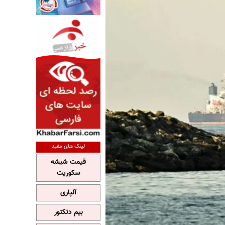
لینک های مفید
قیمت شیشه
سکوریت
آلپاری
بیم دتکتور