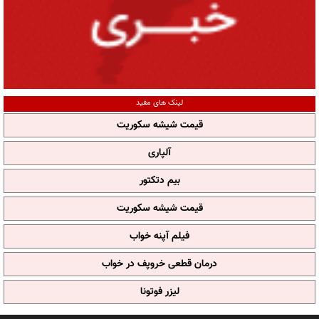
لینک های مفید
قیمت شیشه سکوریت
آلپاری
بیم دتکتور
قیمت شیشه سکوریت
فیلم آپنه خواب
درمان قطعی خروپف در خواب
لیزر فوتونا