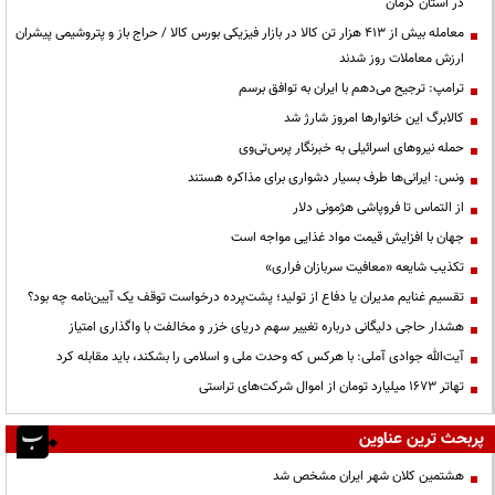
در استان کرمان
معامله بیش از ۴۱۳ هزار تن کالا در بازار فیزیکی بورس کالا / حراج باز و پتروشیمی پیشران
ارزش معاملات روز شدند
ترامپ: ترجیح می‌دهم با ایران به توافق برسم
کالابرگ این خانوارها امروز شارژ شد
حمله نیروهای اسرائیلی به خبرنگار پرس‌تی‌وی
ونس: ایرانی‌ها طرف بسیار دشواری برای مذاکره هستند
از التماس تا فروپاشی هژمونی دلار
جهان با افزایش قیمت مواد غذایی مواجه است
تکذیب شایعه «معافیت سربازان فراری»
تقسیم غنایم مدیران یا دفاع از تولید؛ پشت‌پرده درخواست توقف یک آیین‌نامه چه بود؟
هشدار حاجی دلیگانی درباره تغییر سهم دریای خزر و مخالفت با واگذاری امتیاز
آیت‌الله جوادی آملی: با هرکس که وحدت ملی و اسلامی را بشکند، باید مقابله کرد
تهاتر ۱۶۷۳ میلیارد تومان از اموال شرکت‌های تراستی
پربحث ترین عناوین
هشتمین کلان شهر ایران مشخص شد