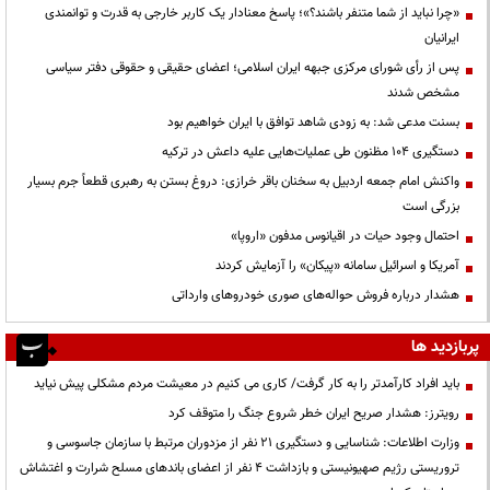
«چرا نباید از شما متنفر باشند؟»؛ پاسخ معنادار یک کاربر خارجی به قدرت و توانمندی
ایرانیان
پس از رأی شورای مرکزی جبهه ایران اسلامی؛ اعضای حقیقی و حقوقی دفتر سیاسی
مشخص شدند
بسنت مدعی شد: به زودی شاهد توافق با ایران خواهیم بود
دستگیری ۱۰۴ مظنون طی عملیات‌هایی علیه داعش در ترکیه
واکنش امام جمعه اردبیل به سخنان باقر خرازی: دروغ بستن به رهبری قطعاً جرم بسیار
بزرگی است
احتمال وجود حیات در اقیانوس مدفون «اروپا»
آمریکا و اسرائیل سامانه «پیکان» را آزمایش کردند
هشدار درباره فروش حواله‌های صوری خودروهای وارداتی
پربازدید ها
باید افراد کارآمدتر را به کار گرفت/ کاری می کنیم در معیشت مردم مشکلی پیش نیاید
رویترز: هشدار صریح ایران خطر شروع جنگ را متوقف کرد
وزارت اطلاعات: شناسایی و دستگیری ۲۱ نفر از مزدوران مرتبط با سازمان جاسوسی و
تروریستی رژیم صهیونیستی و بازداشت ۴ نفر از اعضای باندهای مسلح شرارت و اغتشاش