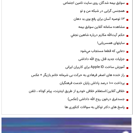
سوابق بیمه شدگان روی سایت تامین اجتماعی
همجنس گرایی در شبکه من و تو
13 توصیه آسان برای رفع بوی بد دهان
مشاهده سامانه آنلاين سوابق بیمه
حكم آيت‌الله مكارم درباره شاهين نجفي
سایتهای همسریابی!
دعايي كه قطعا مستجاب مي‌شود
جزئیات جدید قتل روح الله داداشی
آموزش ساخت Apple ID برای کاربران ایرانی
راز خنده های اصغر فرهادی به حرکت بی شرمانه خانم بازیگر + عکس
پرداخت ۱۰۰ درصد پاداش پایان خدمت فرهنگیان
خلافی آنلاین/استعلام خلافی خودرو از طریق اینترنت، پیام کوتاه ، تلفن
جسدغرق درخون روح الله داداشی (عکس)
پاسخ های دکتر توکلی به سوالات کنکوری ها