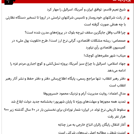
شیخ نعیم قاسم: توافق ایران و آمریکا، اسرائیل را مهار کرد
از رانت‌ شرکتهای خودروساز و تاسیس شرکتهای تراستی در اروپا تا تسخیر دستگاه نظارتی
با چه هدفی صورت گرفته است
چرا قالب وافل جایگزین سقف تیرچه بلوک در پروژه‌های مدرن شده است؟
صمصامی: ریشه مشکلات اقتصادی، گرانی نرخ ارز است/ طرح «تقویت پول ملی» در
کمیسیون اقتصادی رأی نیاورد
میناب؛ شهرِ مقبره‌های کوچک!
جهاد اسلامی: اسرائیل با چراغ سبز آمریکا، پروژه نسل‌کشی و کوچ اجباری مردم غزه را
ادامه می‌دهد
دفتر رهبر انقلاب: تنها مراجع رسمی، پایگاه اطلاع‌رسانی دفتر و دفتر حفظ و نشر آثار رهبر
انقلاب است
مدالِ اعتماد؛ روایت مدیریت آرام و نزدیک محمود خسروی‌وفا
تمدید همه مجوزها و مهلت‌های ویژه تا پایان شهریور؛ بخشنامه جدید دولت ابلاغ شد
سقوط تاریخی نرخ تولد در ایران؛ شمار نوزادان برای نخستین بار در ۶۰ سال گذشته زیر ۹۰۰
هزار نفر رفت
آغاز انتقال رایگان زائران اتباع خارجی به مرز چذابه
‌امنیت شغلی، مطالبه اصلی نیروهای شرکتی است