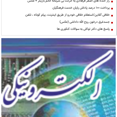
راز خنده های اصغر فرهادی به حرکت بی شرمانه خانم بازیگر + عکس
پرداخت ۱۰۰ درصد پاداش پایان خدمت فرهنگیان
خلافی آنلاین/استعلام خلافی خودرو از طریق اینترنت، پیام کوتاه ، تلفن
جسدغرق درخون روح الله داداشی (عکس)
پاسخ های دکتر توکلی به سوالات کنکوری ها