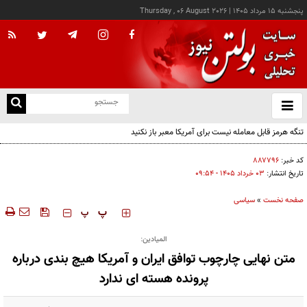
پنجشنبه ۱۵ مرداد ۱۴۰۵
|
Thursday , 06 August 2026
از
و
ته
تنگه هرمز قابل معامله نیست برای آمریکا معبر باز نکنید
ن
نو
کد خبر:
۸۸۷۷۹۶
تاریخ انتشار:
۰۳ خرداد ۱۴۰۵ - ۰۹:۵۴
صفحه نخست
»
سیاسی
‍‍‍ پ
پ
المیادین:
متن نهایی چارچوب توافق ایران و آمریکا هیچ بندی درباره
پرونده هسته ای ندارد