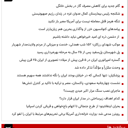
گام جدید برای کاهش مصرف گاز در بخش خانگی
شکنجه رئیس بیمارستان کمال عدوان غزه در زندان رژیم صهیونیستی
تنگه هرمز قابل معامله نیست برای آمریکا معبر باز نکنید
پیامدهای کنوانسیون خزر از واگذاری بحرین هم زیان‌بارتر است
از دشمن ذره ای امید خیرخواهی نباید داشته باشیم
موکب شهدای رزکان؛ ۱۵۲ شب همدلی، خدمت و میزبانی از مردم ولایت‌مدار شهریار
پل شهرستان پل‌سفید پس از ۲۵ سال به مرحله بهره‌برداری رسید
گستره امپراتوری ایران در ۵ قرن پیش از میلاد؛ تصویری از ایران ۲۵ قرن پیش
وحدت مکرّراً و مؤکّداً تذکر داده شد
پزشکیان: تنها کسانی که در خیابان بودند ایران را نگه نداشتند همه سهیم هستند
نشست چهارجانبه سعودی، پاکستان، مصر و ترکیه با تاکید بر کنترل تنش‌ها
ماجرای نصب سنگ مزار اکبر عبدی چیست؟
کدام اهداف زیرساختی در مدار ایران قرار دارد؟
بحران اینفانتینو؛ از طرح جنجالی تا اتهام باج‌خواهی و قربانی کردن اسپانیا
رویترز مدعی شد: وزارت خزانه‌داری آمریکا برخی تحریم‌های مرتبط با ایران را لغو کرد
پربازدید ها