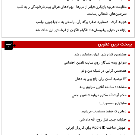
مقاومت عراق؛ بازیگری فراتر از مرزها | پهپادهای عراقی پیام بازدارندگی را به قلب
سرزمین‌های اشغالی رساندند
هزینه گزاف، دستاورد صفر؛ برگه رأی، پاسخی به ماجراجویی ترامپ
زلزله در دنیای پیام‌رسان‌ها؛ تلگرام ناگهان از اپ‌استور اپل حذف شد
پربحث ترین عناوین
هشتمین کلان شهر ایران مشخص شد
سوابق بیمه شدگان روی سایت تامین اجتماعی
همجنس گرایی در شبکه من و تو
13 توصیه آسان برای رفع بوی بد دهان
مشاهده سامانه آنلاين سوابق بیمه
حكم آيت‌الله مكارم درباره شاهين نجفي
سایتهای همسریابی!
دعايي كه قطعا مستجاب مي‌شود
جزئیات جدید قتل روح الله داداشی
آموزش ساخت Apple ID برای کاربران ایرانی