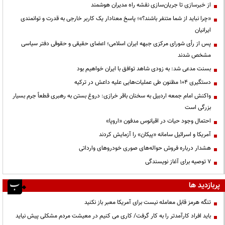
از خبرسازی تا جریان‌سازی نقشه راه مدیران هوشمند
«چرا نباید از شما متنفر باشند؟»؛ پاسخ معنادار یک کاربر خارجی به قدرت و توانمندی
ایرانیان
پس از رأی شورای مرکزی جبهه ایران اسلامی؛ اعضای حقیقی و حقوقی دفتر سیاسی
مشخص شدند
بسنت مدعی شد: به زودی شاهد توافق با ایران خواهیم بود
دستگیری ۱۰۴ مظنون طی عملیات‌هایی علیه داعش در ترکیه
واکنش امام جمعه اردبیل به سخنان باقر خرازی: دروغ بستن به رهبری قطعاً جرم بسیار
بزرگی است
احتمال وجود حیات در اقیانوس مدفون «اروپا»
آمریکا و اسرائیل سامانه «پیکان» را آزمایش کردند
هشدار درباره فروش حواله‌های صوری خودروهای وارداتی
۷ توصیه برای آغاز نویسندگی
پربازدید ها
تنگه هرمز قابل معامله نیست برای آمریکا معبر باز نکنید
باید افراد کارآمدتر را به کار گرفت/ کاری می کنیم در معیشت مردم مشکلی پیش نیاید