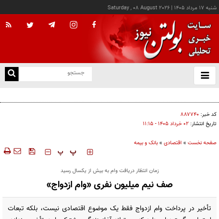
شنبه ۱۷ مرداد ۱۴۰۵
|
Saturday , 08 August 2026
از
و
ته
کالابرگ این خانوارها امروز شارژ شد
ن
نو
کد خبر:
۸۸۷۷۴۰
تاریخ انتشار:
۰۲ خرداد ۱۴۰۵ - ۱۱:۱۵
صفحه نخست
»
اقتصادی
»
بانک و بیمه
‍‍‍ پ
پ
زمان انتظار دریافت وام به بیش از یکسال رسید
صف نیم میلیون نفری «وام ازدواج»
تأخیر در پرداخت وام ازدواج فقط یک موضوع اقتصادی نیست، بلکه تبعات