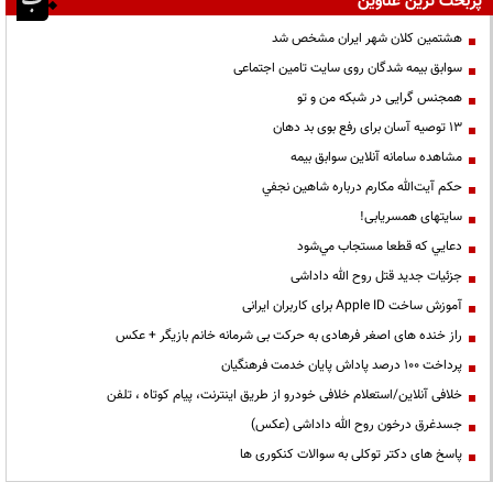
پربحث ترین عناوین
هشتمین کلان شهر ایران مشخص شد
سوابق بیمه شدگان روی سایت تامین اجتماعی
همجنس گرایی در شبکه من و تو
13 توصیه آسان برای رفع بوی بد دهان
مشاهده سامانه آنلاين سوابق بیمه
حكم آيت‌الله مكارم درباره شاهين نجفي
سایتهای همسریابی!
دعايي كه قطعا مستجاب مي‌شود
جزئیات جدید قتل روح الله داداشی
آموزش ساخت Apple ID برای کاربران ایرانی
راز خنده های اصغر فرهادی به حرکت بی شرمانه خانم بازیگر + عکس
پرداخت ۱۰۰ درصد پاداش پایان خدمت فرهنگیان
خلافی آنلاین/استعلام خلافی خودرو از طریق اینترنت، پیام کوتاه ، تلفن
جسدغرق درخون روح الله داداشی (عکس)
پاسخ های دکتر توکلی به سوالات کنکوری ها