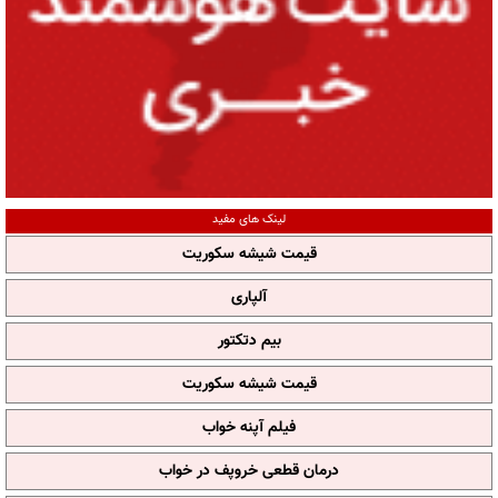
لینک های مفید
قیمت شیشه سکوریت
آلپاری
بیم دتکتور
قیمت شیشه سکوریت
فیلم آپنه خواب
درمان قطعی خروپف در خواب