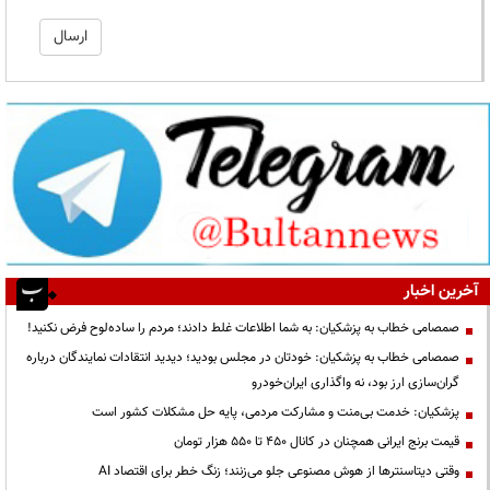
آخرین اخبار
صمصامی خطاب به پزشکیان: به شما اطلاعات غلط دادند؛ مردم را ساده‌لوح فرض نکنید!
صمصامی خطاب به پزشکیان: خودتان در مجلس بودید؛ دیدید انتقادات نمایندگان درباره
گران‌سازی ارز بود، نه واگذاری ایران‌خودرو
پزشکیان: خدمت بی‌منت و مشارکت مردمی، پایه حل مشکلات کشور است
قیمت‌ برنج ایرانی همچنان در کانال ۴۵۰ تا ۵۵۰ هزار تومان
وقتی دیتاسنترها از هوش مصنوعی جلو می‌زنند؛ زنگ خطر برای اقتصاد AI