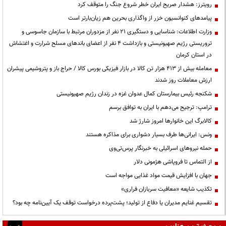
رویترز: هشدار صریح ایران خطر شروع جنگ را متوقف کرد
پیامدهای کنوانسیون خزر از واگذاری بحرین هم زیان‌بارتر است
وزارت اطلاعات: شناسایی و دستگیری ۲۱ نفر از مزدوران مرتبط با سازمان جاسوسی و
تروریستی رژیم صهیونیستی و بازداشت ۴ نفر از اعضای باندهای مسلح شرارت و اغتشاش
در استان کرمان
معامله بیش از ۴۱۳ هزار تن کالا در بازار فیزیکی بورس کالا / حراج باز و پتروشیمی پیشران
ارزش معاملات روز شدند
شکنجه رئیس بیمارستان کمال عدوان غزه در زندان رژیم صهیونیستی
ترامپ: ترجیح می‌دهم با ایران به توافق برسم
کالابرگ این خانوارها امروز شارژ شد
ونس: ایرانی‌ها طرف بسیار دشواری برای مذاکره هستند
حمله نیروهای اسرائیلی به خبرنگار پرس‌تی‌وی
از التماس تا فروپاشی هژمونی دلار
جهان با افزایش قیمت مواد غذایی مواجه است
تکذیب شایعه «معافیت سربازان فراری»
تقسیم غنایم مدیران یا دفاع از تولید؛ پشت‌پرده درخواست توقف یک آیین‌نامه چه بود؟