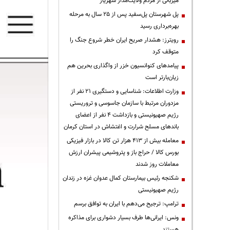
میزبانی از مردم ولایت‌مدار شهریار
پل شهرستان پل‌سفید پس از ۲۵ سال به مرحله
بهره‌برداری رسید
رویترز: هشدار صریح ایران خطر شروع جنگ را
متوقف کرد
پیامدهای کنوانسیون خزر از واگذاری بحرین هم
زیان‌بارتر است
وزارت اطلاعات: شناسایی و دستگیری ۲۱ نفر از
مزدوران مرتبط با سازمان جاسوسی و تروریستی
رژیم صهیونیستی و بازداشت ۴ نفر از اعضای
باندهای مسلح شرارت و اغتشاش در استان کرمان
معامله بیش از ۴۱۳ هزار تن کالا در بازار فیزیکی
بورس کالا / حراج باز و پتروشیمی پیشران ارزش
معاملات روز شدند
شکنجه رئیس بیمارستان کمال عدوان غزه در زندان
رژیم صهیونیستی
ترامپ: ترجیح می‌دهم با ایران به توافق برسم
ونس: ایرانی‌ها طرف بسیار دشواری برای مذاکره
هستند