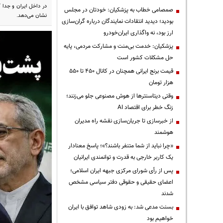
در داخل ایران و جدا 
صمصامی خطاب به پزشکیان: خودتان در مجلس
نشان می‌دهد.
بودید؛ دیدید انتقادات نمایندگان درباره گران‌سازی
ارز بود، نه واگذاری ایران‌خودرو
پزشکیان: خدمت بی‌منت و مشارکت مردمی، پایه
حل مشکلات کشور است
قیمت‌ برنج ایرانی همچنان در کانال ۴۵۰ تا ۵۵۰
هزار تومان
وقتی دیتاسنترها از هوش مصنوعی جلو می‌زنند؛
زنگ خطر برای اقتصاد AI
از خبرسازی تا جریان‌سازی نقشه راه مدیران
هوشمند
«چرا نباید از شما متنفر باشند؟»؛ پاسخ معنادار
یک کاربر خارجی به قدرت و توانمندی ایرانیان
پس از رأی شورای مرکزی جبهه ایران اسلامی؛
اعضای حقیقی و حقوقی دفتر سیاسی مشخص
شدند
بسنت مدعی شد: به زودی شاهد توافق با ایران
خواهیم بود