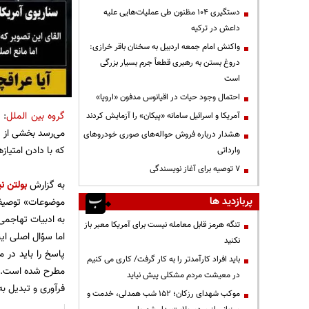
دستگیری ۱۰۴ مظنون طی عملیات‌هایی علیه
داعش در ترکیه
واکنش امام جمعه اردبیل به سخنان باقر خرازی:
دروغ بستن به رهبری قطعاً جرم بسیار بزرگی
است
احتمال وجود حیات در اقیانوس مدفون «اروپا»
گروه بین الملل
: 
آمریکا و اسرائیل سامانه «پیکان» را آزمایش کردند
می‌رسد بخشی از ی
هشدار درباره فروش حواله‌های صوری خودروهای
که با دادن امتیا
وارداتی
۷ توصیه برای آغاز نویسندگی
به گزارش
بولتن نی
پربازدید ها
موضوعات» توصیف ک
به ادبیات تهاجمی
تنگه هرمز قابل معامله نیست برای آمریکا معبر باز
اما سؤال اصلی این
نکنید
پاسخ را باید در
باید افراد کارآمدتر را به کار گرفت/ کاری می کنیم
در معیشت مردم مشکلی پیش نیاید
فرآوری و تبدیل ب
موکب شهدای رزکان؛ ۱۵۲ شب همدلی، خدمت و