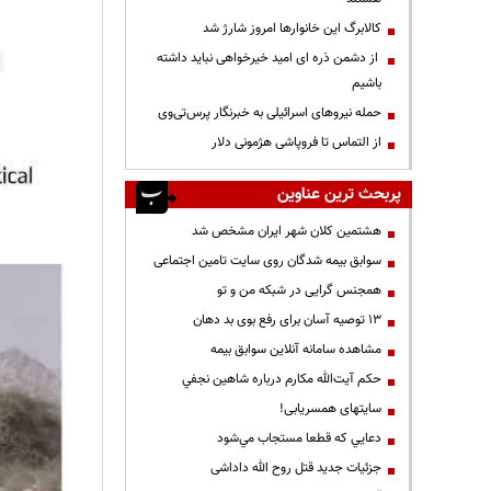
کالابرگ این خانوارها امروز شارژ شد
از دشمن ذره ای امید خیرخواهی نباید داشته
باشیم
حمله نیروهای اسرائیلی به خبرنگار پرس‌تی‌وی
از التماس تا فروپاشی هژمونی دلار
پربحث ترین عناوین
هشتمین کلان شهر ایران مشخص شد
سوابق بیمه شدگان روی سایت تامین اجتماعی
همجنس گرایی در شبکه من و تو
13 توصیه آسان برای رفع بوی بد دهان
مشاهده سامانه آنلاين سوابق بیمه
حكم آيت‌الله مكارم درباره شاهين نجفي
سایتهای همسریابی!
دعايي كه قطعا مستجاب مي‌شود
جزئیات جدید قتل روح الله داداشی