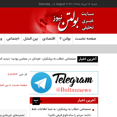
شنبه ۱۷ مرداد ۱۴۰۵
|
Saturday , 08 August 2026
صفحه نخست
بولتن ۲
اقتصادی
بین الملل
اجتماعی
ور
آخرین اخبار
کد خبر:
۸۸۷۶۹۳
صفحه نخست
»
بین المل
آخرین اخبار
صمصامی خطاب به پزشکیان: به شما اطلاعات غلط
دادند؛ مردم را ساده‌لوح فرض نکنید!
تمجیدهای غیرعادی و کم