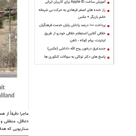
آموزش ساخت Apple ID برای کاربران ایرانی
راز خنده های اصغر فرهادی به حرکت بی شرمانه
خانم بازیگر + عکس
پرداخت ۱۰۰ درصد پاداش پایان خدمت فرهنگیان
خلافی آنلاین/استعلام خلافی خودرو از طریق
اینترنت، پیام کوتاه ، تلفن
جسدغرق درخون روح الله داداشی (عکس)
پاسخ های دکتر توکلی به سوالات کنکوری ها
ماجرا دقیقاً از ه
«عاقل، منطقی و ا
سناریویی که هدف