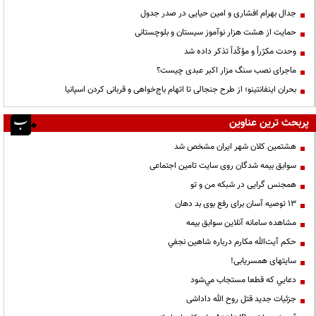
جدال بهرام افشاری و امین حیایی در صدر جدول
حمایت از هشت هزار نوآموز سیستان و بلوچستانی
وحدت مکرّراً و مؤکّداً تذکر داده شد
ماجرای نصب سنگ مزار اکبر عبدی چیست؟
بحران اینفانتینو؛ از طرح جنجالی تا اتهام باج‌خواهی و قربانی کردن اسپانیا
پربحث ترین عناوین
هشتمین کلان شهر ایران مشخص شد
سوابق بیمه شدگان روی سایت تامین اجتماعی
همجنس گرایی در شبکه من و تو
13 توصیه آسان برای رفع بوی بد دهان
مشاهده سامانه آنلاين سوابق بیمه
حكم آيت‌الله مكارم درباره شاهين نجفي
سایتهای همسریابی!
دعايي كه قطعا مستجاب مي‌شود
جزئیات جدید قتل روح الله داداشی