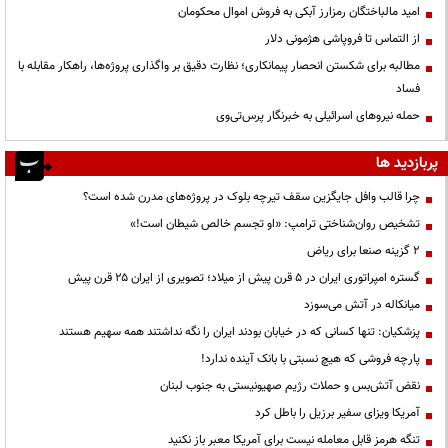
امید مالباختگان رمزارز آبکی به فروش اموال محکومان
از التماس تا فروپاشی هژمونی دلار
مطالبه برای شکستن انحصار پیمانکاری؛ نظارت دقیق بر واگذاری پروژه‌ها، راهکار مقابله با
فساد
حمله نیروهای اسرائیلی به خبرنگار پرس‌تی‌وی
پربازدید ها
چرا قالب وافل جایگزین سقف تیرچه بلوک در پروژه‌های مدرن شده است؟
تشخیص روان‌شناختی ترامپ: «او تجسم خالص شیطان است!»
۲ گزینه صنعا برای ریاض
گستره امپراتوری ایران در ۵ قرن پیش از میلاد؛ تصویری از ایران ۲۵ قرن پیش
میانکاله در آتش می‌سوزد
پزشکیان: تنها کسانی که در خیابان بودند ایران را نگه نداشتند همه سهیم هستند
پارچه فروشی که هیچ نسبتی با بانک آینده ندارد!
نقض آتش‌بس و حملات رژیم صهیونیستی به جنوب لبنان
آمریکا ویزای سفیر برزیل را باطل کرد
تنگه هرمز قابل معامله نیست برای آمریکا معبر باز نکنید