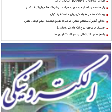
آموزش ساخت Apple ID برای کاربران ایرانی
راز خنده های اصغر فرهادی به حرکت بی شرمانه خانم بازیگر + عکس
پرداخت ۱۰۰ درصد پاداش پایان خدمت فرهنگیان
خلافی آنلاین/استعلام خلافی خودرو از طریق اینترنت، پیام کوتاه ، تلفن
جسدغرق درخون روح الله داداشی (عکس)
پاسخ های دکتر توکلی به سوالات کنکوری ها