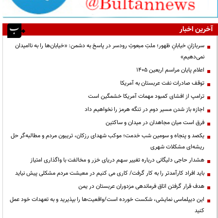
آخرین اخبار
سربازانِ خیابانِ ظهور؛ ملتِ مبعوثِ رودسر در پاسخ به دشمن: «خیابان‌ها را به ناامیدان
نمی‌دهیم»
اعلام پایان مراسم اربعین ۱۴۰۵
توقف صادرات نفت عربستان به آمریکا
ترامپ از افشای کمبود مهمات آمریکا خشمگین است
اجازه باز شدن مسیر دوم در تنگه هرمز را نخواهیم داد
فرق است میان مجاهدان در میدان و ساکتین
یکصد و پنجاه و سومین شب خدمت؛ موکب شهدای رزکان، تریبون مردم و مطالبه‌گر حل
ریشه‌ای مشکلات شهری
هشدار حاجی دلیگانی درباره تغییر سهم دریای خزر و مخالفت با واگذاری امتیاز
باید افراد کارآمدتر را به کار گرفت/ کاری می کنیم در معیشت مردم مشکلی پیش نیاید
هدف قرار گرفتن اتاق‌ فرماندهی مزدوران عربستان در یمن
این دیپلماسی نمایشی، شکست خورده است/واقعیت‌ها را بپذیرید و به تعهدات خود عمل
کنید