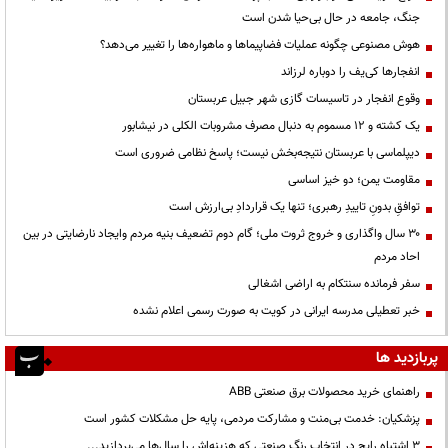
جنگ، جامعه در حال بی‌حیا شدن است
هوش مصنوعی چگونه عملیات فضاپیماها و ماهواره‌ها را تغییر می‌دهد؟
انفجارها کی‌یف را دوباره لرزاند
وقوع انفجار در تاسیسات گازی شهر جبیل عربستان
یک کشته و ۱۲ مسموم به دنبال مصرف مشروبات الکلی در نیشابور
دیپلماسی با عربستان نتیجه‌بخش نیست؛ پاسخ نظامی ضروری است
مقاومت یمن؛ دو خیز اساسی
توافقِ بدونِ تاییدِ رهبری؛ تنها یک قراردادِ بی‌ارزش است
۳۰ سال واگذاری و خروج ثروت ملی؛ گام دوم تضعیف بنیه مردم وایجاد نارضایتی در بین
احاد مردم
سفر فرمانده سنتکام به اراضی اشغالی
خبر تعطیلی مدرسه ایرانی در کویت به صورت رسمی اعلام نشده
پربازدید ها
راهنمای خرید محصولات برق صنعتی ABB
پزشکیان: خدمت بی‌منت و مشارکت مردمی، پایه حل مشکلات کشور است
3 اشتباه رایج در انتخاب رنگ صنعتی که هزینه‌اش را سال‌ها می‌پردازید...