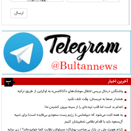
آخرین اخبار
واشنگتن درحال بررسی انتقال موشک‌های «آتاکامس» به اوکراین از طریق ترکیه
هشدار صنعا به عربستان: وقت تلف نکنید
اعدام بد است اما قلب تپنده‌ای را از سینه بیرون کشیدن نه!
به همه ثابت می‌شود که دیپلماسی با رژیم پست سعودی بی‌فایده است| برای تنبیه
آل‌سعود باید با اقدام نظامی تحقیرشان کنیم
تاراج هویت ملی در بازار بی‌صاحب پوشاک؛ مسئولان نظارت کجا خوابیده‌اند؟ / زیر سایه