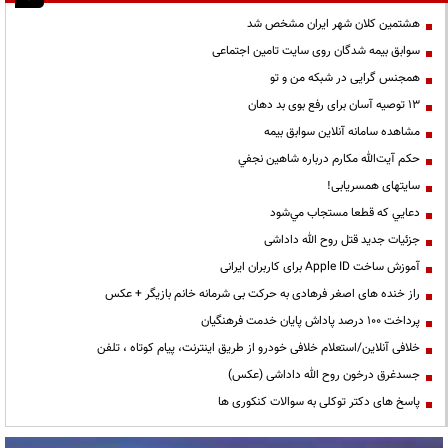
هشتمین کلان شهر ایران مشخص شد
سوابق بیمه شدگان روی سایت تامین اجتماعی
همجنس گرایی در شبکه من و تو
13 توصیه آسان برای رفع بوی بد دهان
مشاهده سامانه آنلاين سوابق بیمه
حكم آيت‌الله مكارم درباره شاهين نجفي
سایتهای همسریابی!
دعايي كه قطعا مستجاب مي‌شود
جزئیات جدید قتل روح الله داداشی
آموزش ساخت Apple ID برای کاربران ایرانی
راز خنده های اصغر فرهادی به حرکت بی شرمانه خانم بازیگر + عکس
پرداخت ۱۰۰ درصد پاداش پایان خدمت فرهنگیان
خلافی آنلاین/استعلام خلافی خودرو از طریق اینترنت، پیام کوتاه ، تلفن
جسدغرق درخون روح الله داداشی (عکس)
پاسخ های دکتر توکلی به سوالات کنکوری ها