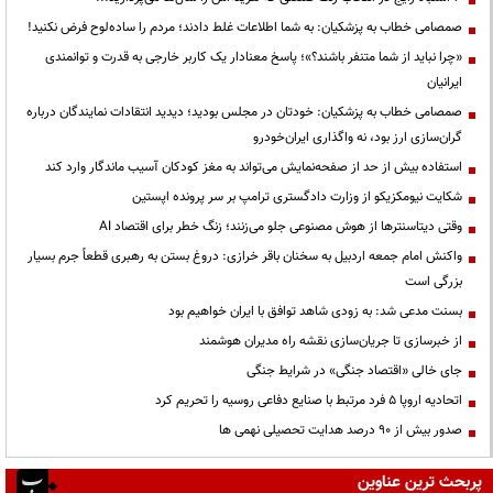
صمصامی خطاب به پزشکیان: به شما اطلاعات غلط دادند؛ مردم را ساده‌لوح فرض نکنید!
«چرا نباید از شما متنفر باشند؟»؛ پاسخ معنادار یک کاربر خارجی به قدرت و توانمندی
ایرانیان
صمصامی خطاب به پزشکیان: خودتان در مجلس بودید؛ دیدید انتقادات نمایندگان درباره
گران‌سازی ارز بود، نه واگذاری ایران‌خودرو
استفاده بیش از حد از صفحه‌نمایش می‌تواند به مغز کودکان آسیب ماندگار وارد کند
شکایت نیومکزیکو از وزارت دادگستری ترامپ بر سر پرونده اپستین
وقتی دیتاسنترها از هوش مصنوعی جلو می‌زنند؛ زنگ خطر برای اقتصاد AI
واکنش امام جمعه اردبیل به سخنان باقر خرازی: دروغ بستن به رهبری قطعاً جرم بسیار
بزرگی است
بسنت مدعی شد: به زودی شاهد توافق با ایران خواهیم بود
از خبرسازی تا جریان‌سازی نقشه راه مدیران هوشمند
جای خالی «اقتصاد جنگی» در شرایط جنگی
اتحادیه اروپا ۵ فرد مرتبط با صنایع دفاعی روسیه را تحریم کرد
صدور بیش از ۹۰ درصد هدایت تحصیلی نهمی ها
پربحث ترین عناوین