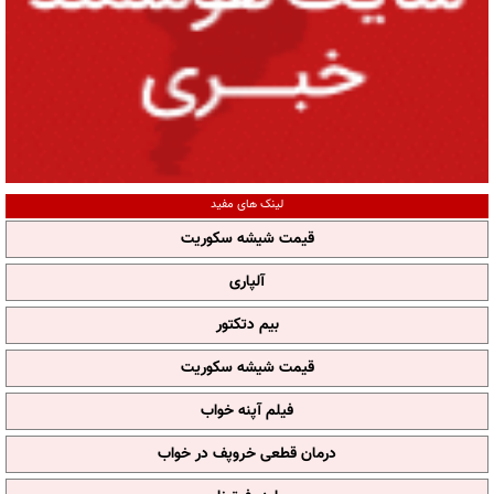
لینک های مفید
قیمت شیشه سکوریت
آلپاری
بیم دتکتور
قیمت شیشه سکوریت
فیلم آپنه خواب
درمان قطعی خروپف در خواب