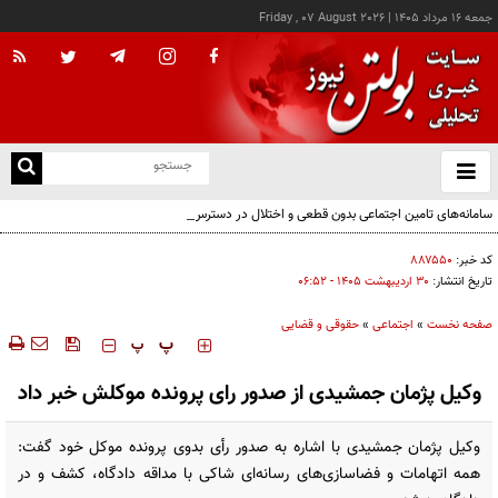
جمعه ۱۶ مرداد ۱۴۰۵
|
Friday , 07 August 2026
از
و
ته
سامانه‌های تامین اجتماعی بدون قطعی و اختلال در دسترس است
ن
نو
کد خبر:
۸۸۷۵۵۰
تاریخ انتشار:
۳۰ ارديبهشت ۱۴۰۵ - ۰۶:۵۲
صفحه نخست
»
اجتماعی
»
حقوقی و قضایی
‍‍‍ پ
پ
وکیل پژمان جمشیدی از صدور رای پرونده موکلش خبر داد
وکیل پژمان جمشیدی با اشاره به صدور رأی بدوی پرونده موکل خود گفت:
همه اتهامات و فضاسازی‌های رسانه‌ای شاکی با مداقه دادگاه، کشف و در