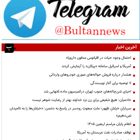
آخرین اخبار
احتمال وجود حیات در اقیانوس مدفون «اروپا»
آمریکا و اسرائیل سامانه «پیکان» را آزمایش کردند
هشدار درباره فروش حواله‌های صوری خودروهای وارداتی
۷ توصیه برای آغاز نویسندگی
احیای شن‌چاله‌های جنوب تهران درکمیسیون ماده ۵نهایی شد
خادمیان: هیچ شفیعی برای زن نزد خداوند بهتر از رضایت شوهر نیست
سربازانِ خیابانِ ظهور؛ ملتِ مبعوثِ رودسر در پاسخ به دشمن: «خیابان‌ها را به ناامیدان
نمی‌دهیم»
اعلام پایان مراسم اربعین ۱۴۰۵
توقف صادرات نفت عربستان به آمریکا