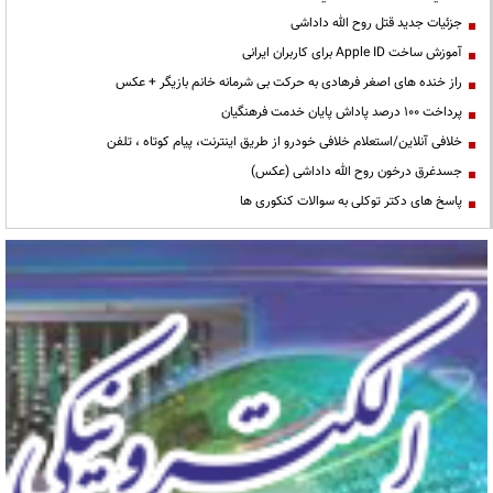
جزئیات جدید قتل روح الله داداشی
آموزش ساخت Apple ID برای کاربران ایرانی
راز خنده های اصغر فرهادی به حرکت بی شرمانه خانم بازیگر + عکس
پرداخت ۱۰۰ درصد پاداش پایان خدمت فرهنگیان
خلافی آنلاین/استعلام خلافی خودرو از طریق اینترنت، پیام کوتاه ، تلفن
جسدغرق درخون روح الله داداشی (عکس)
پاسخ های دکتر توکلی به سوالات کنکوری ها