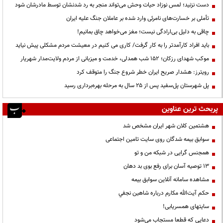
دست نزنید؛ لمس نوزاد حیات وحش می‌تواند منجر به رد شدنشان توسط مادرشان شود
تأملی بر خسارت‌های نامرئی وارد شده بر عاملان جنگ علیه ایران
چاقی به دلیل بی‌ارادگی نیست؛ مغز می‌خواهد چاق بمانیم!
باید افراد کارآمدتر را به کار گرفت/ کاری می کنیم در معیشت مردم مشکلی پیش نیاید
موکب شهدای رزکان؛ ۱۵۲ شب همدلی، خدمت و میزبانی از مردم ولایت‌مدار شهریار
رویترز: هشدار صریح ایران خطر شروع جنگ را متوقف کرد
پل شهرستان پل‌سفید پس از ۲۵ سال به مرحله بهره‌برداری رسید
پربحث ترین عناوین
هشتمین کلان شهر ایران مشخص شد
سوابق بیمه شدگان روی سایت تامین اجتماعی
همجنس گرایی در شبکه من و تو
13 توصیه آسان برای رفع بوی بد دهان
مشاهده سامانه آنلاين سوابق بیمه
حكم آيت‌الله مكارم درباره شاهين نجفي
سایتهای همسریابی!
دعايي كه قطعا مستجاب مي‌شود