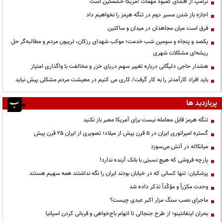
ترامپ از افشای کمبود مهمات آمریکا خشمگین است
اجازه باز شدن مسیر دوم در تنگه هرمز را نخواهیم داد
فرق است میان مجاهدان در میدان و ساکتین
یکصد و پنجاه و سومین شب خدمت؛ موکب شهدای رزکان، تریبون مردم و مطالبه‌گر حل
ریشه‌ای مشکلات شهری
هشدار حاجی دلیگانی درباره تغییر سهم دریای خزر و مخالفت با واگذاری امتیاز
باید افراد کارآمدتر را به کار گرفت/ کاری می کنیم در معیشت مردم مشکلی پیش نیاید
پربازدید ها
تنگه هرمز قابل معامله نیست برای آمریکا معبر باز نکنید
گستره امپراتوری ایران در ۵ قرن پیش از میلاد؛ تصویری از ایران ۲۵ قرن پیش
میانکاله در آتش می‌سوزد
پارچه فروشی که هیچ نسبتی با بانک آینده ندارد!
پزشکیان: تنها کسانی که در خیابان بودند ایران را نگه نداشتند همه سهیم هستند
وحدت مکرّراً و مؤکّداً تذکر داده شد
ماجرای نصب سنگ مزار اکبر عبدی چیست؟
بحران اینفانتینو؛ از طرح جنجالی تا اتهام باج‌خواهی و قربانی کردن اسپانیا