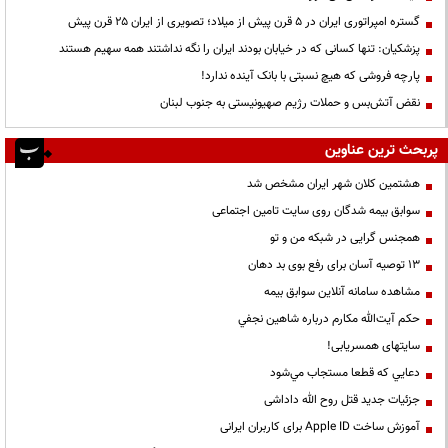
گستره امپراتوری ایران در ۵ قرن پیش از میلاد؛ تصویری از ایران ۲۵ قرن پیش
پزشکیان: تنها کسانی که در خیابان بودند ایران را نگه نداشتند همه سهیم هستند
پارچه فروشی که هیچ نسبتی با بانک آینده ندارد!
نقض آتش‌بس و حملات رژیم صهیونیستی به جنوب لبنان
پربحث ترین عناوین
هشتمین کلان شهر ایران مشخص شد
سوابق بیمه شدگان روی سایت تامین اجتماعی
همجنس گرایی در شبکه من و تو
13 توصیه آسان برای رفع بوی بد دهان
مشاهده سامانه آنلاين سوابق بیمه
حكم آيت‌الله مكارم درباره شاهين نجفي
سایتهای همسریابی!
دعايي كه قطعا مستجاب مي‌شود
جزئیات جدید قتل روح الله داداشی
آموزش ساخت Apple ID برای کاربران ایرانی