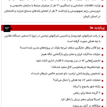
وزارت اطلاعات: شناسایی و دستگیری ۲۱ نفر از مزدوران مرتبط با سازمان جاسوسی و
تروریستی رژیم صهیونیستی و بازداشت ۴ نفر از اعضای باندهای مسلح شرارت و اغتشاش
در استان کرمان
پربازدید ها
از رانت‌ شرکتهای خودروساز و تاسیس شرکتهای تراستی در اروپا تا تسخیر دستگاه نظارتی
با چه هدفی صورت گرفته است
چرا قالب وافل جایگزین سقف تیرچه بلوک در پروژه‌های مدرن شده است؟
جزئیات مذاکرات ایران و عمان برای بازگشایی تنگه هرمز
تخم‌مرغ‌هایی که در مرز پوسیدند تا اقتدار اداری اثبات شود
خودتحقیرها عریضه‌نویس کاخ سفید شده‌اند!
تشخیص روان‌شناختی ترامپ: «او تجسم خالص شیطان است!»
عملیات «نصر ۷» چه هدفی را دنبال می‌کرد؟
زلزله شهر یاسوج را لرزاند
۲ گزینه صنعا برای ریاض
آمریکا ویزای سفیر برزیل را باطل کرد
میانکاله در آتش می‌سوزد