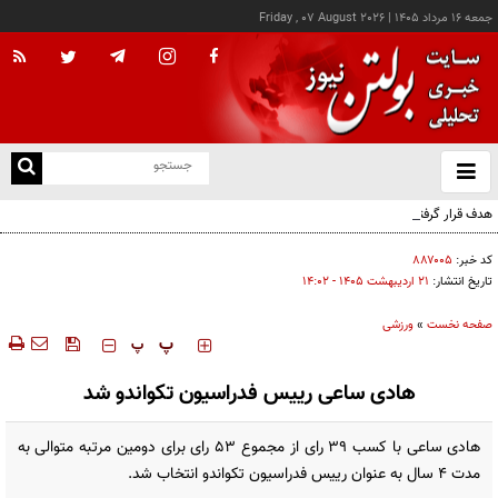
جمعه ۱۶ مرداد ۱۴۰۵
|
Friday , 07 August 2026
از
و
ته
هدف قرار گرفتن اتاق‌ فرماندهی مزدوران عربستان در یمن
ن
نو
کد خبر:
۸۸۷۰۰۵
تاریخ انتشار:
۲۱ ارديبهشت ۱۴۰۵ - ۱۴:۰۲
صفحه نخست
»
ورزشی
‍‍‍ پ
پ
هادی ساعی رییس فدراسیون تکواندو شد
هادی ساعی با کسب ۳۹ رای از مجموع ۵۳ رای برای دومین مرتبه متوالی به
مدت ۴ سال به عنوان رییس فدراسیون تکواندو انتخاب شد.