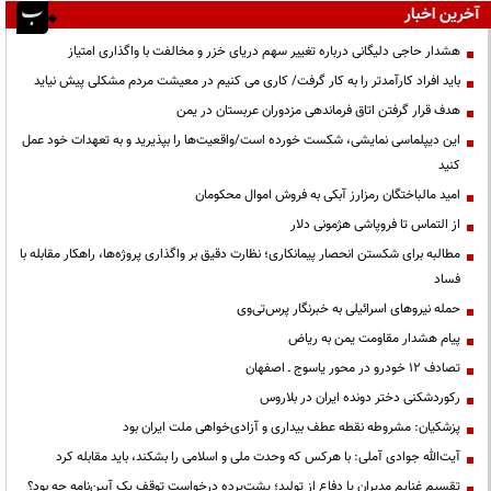
آخرین اخبار
هشدار حاجی دلیگانی درباره تغییر سهم دریای خزر و مخالفت با واگذاری امتیاز
باید افراد کارآمدتر را به کار گرفت/ کاری می کنیم در معیشت مردم مشکلی پیش نیاید
هدف قرار گرفتن اتاق‌ فرماندهی مزدوران عربستان در یمن
این دیپلماسی نمایشی، شکست خورده است/واقعیت‌ها را بپذیرید و به تعهدات خود عمل
کنید
امید مالباختگان رمزارز آبکی به فروش اموال محکومان
از التماس تا فروپاشی هژمونی دلار
مطالبه برای شکستن انحصار پیمانکاری؛ نظارت دقیق بر واگذاری پروژه‌ها، راهکار مقابله با
فساد
حمله نیروهای اسرائیلی به خبرنگار پرس‌تی‌وی
پیام هشدار مقاومت یمن به ریاض
تصادف ۱۲ خودرو در محور یاسوج ـ اصفهان
رکوردشکنی دختر دونده ایران در بلاروس
پزشکیان: مشروطه نقطه عطف بیداری و آزادی‌خواهی ملت ایران بود
آیت‌الله جوادی آملی: با هرکس که وحدت ملی و اسلامی را بشکند، باید مقابله کرد
تقسیم غنایم مدیران یا دفاع از تولید؛ پشت‌پرده درخواست توقف یک آیین‌نامه چه بود؟