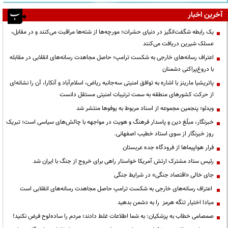
آخرین اخبار
یک رابطه شگفت‌انگیز در دنیای حشرات؛ مورچه‌ها از شته‌ها مراقبت می‌کنند و در مقابل،
عسلک شیرین دریافت می‌کنند
اعتراف رسانه‌های خارجی به شکست ترامپ؛ حاصل مجاهدت رسانه‌های انقلابی در مقابله
با دروغ‌پراکنی دشمنان
پاتریشیا مارینز با اشاره به توافق امنیتی سه‌جانبه ریاض، اسلام‌آباد و آنکارا، آن را نشانه‌ای
از حرکت کشورهای منطقه به سمت ترتیبات امنیتی مستقل دانست
ویدئو؛ پنجمین مجموعه از اسناد مربوط به یوفوها منتشر شد
خبرنگار، مبلّغ دین و پاسدار فرهنگ و هویت در مواجهه با چالش‌های سیاسی است؛ تبریک
روز خبرنگار از سوی استاد خطیب اصفهانی.
فرار هواپیماها از فرودگاه جده عربستان
رئیس ستاد مشترک ارتش آمریکا خواستار راهی برای خروج از جنگ با ایران شد
جای خالی «اقتصاد جنگی» در شرایط جنگی
اعتراف رسانه‌های خارجی به شکست ترامپ حاصل مجاهدت رسانه‌های انقلابی است
مبادا اختیار تنگه هرمز را به دشمن بدهید
صمصامی خطاب به پزشکیان: به شما اطلاعات غلط دادند؛ مردم را ساده‌لوح فرض نکنید!