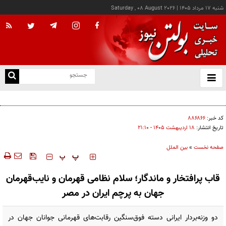
شنبه ۱۷ مرداد ۱۴۰۵
|
Saturday , 08 August 2026
از
و
ته
پاتریشیا مارینز با اشاره به توافق امنیتی سه‌جانبه ریاض، اسلام‌آباد و آنکارا، آن را نشانه‌ای از
ن
حرکت کشورهای منطقه به سمت ترتیبات امنیتی مستقل دانست
نو
کد خبر:
۸۸۶۸۶۶
تاریخ انتشار:
۱۸ ارديبهشت ۱۴۰۵ - ۲۱:۱۰
صفحه نخست
»
بین الملل
‍‍‍ پ
پ
قاب پرافتخار و ماندگار؛ سلام نظامی قهرمان و نایب‌قهرمان
جهان به پرچم ایران در مصر
دو وزنه‌بردار ایرانی دسته فوق‌سنگین رقابت‌های قهرمانی جوانان جهان در