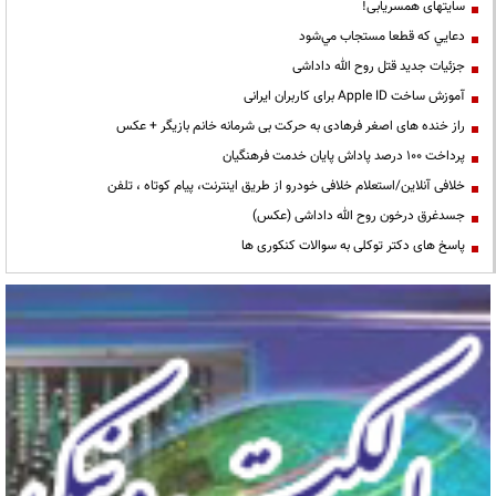
سایتهای همسریابی!
دعايي كه قطعا مستجاب مي‌شود
جزئیات جدید قتل روح الله داداشی
آموزش ساخت Apple ID برای کاربران ایرانی
راز خنده های اصغر فرهادی به حرکت بی شرمانه خانم بازیگر + عکس
پرداخت ۱۰۰ درصد پاداش پایان خدمت فرهنگیان
خلافی آنلاین/استعلام خلافی خودرو از طریق اینترنت، پیام کوتاه ، تلفن
جسدغرق درخون روح الله داداشی (عکس)
پاسخ های دکتر توکلی به سوالات کنکوری ها