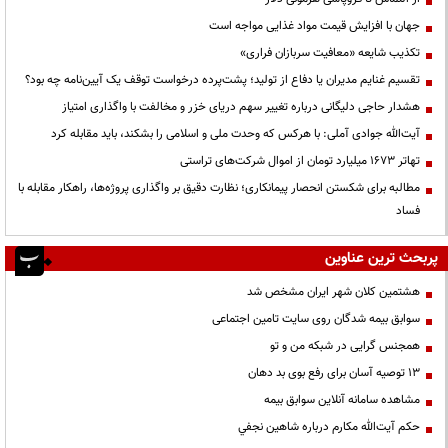
جهان با افزایش قیمت مواد غذایی مواجه است
تکذیب شایعه «معافیت سربازان فراری»
تقسیم غنایم مدیران یا دفاع از تولید؛ پشت‌پرده درخواست توقف یک آیین‌نامه چه بود؟
هشدار حاجی دلیگانی درباره تغییر سهم دریای خزر و مخالفت با واگذاری امتیاز
آیت‌الله جوادی آملی: با هرکس که وحدت ملی و اسلامی را بشکند، باید مقابله کرد
تهاتر ۱۶۷۳ میلیارد تومان از اموال شرکت‌های تراستی
مطالبه برای شکستن انحصار پیمانکاری؛ نظارت دقیق بر واگذاری پروژه‌ها، راهکار مقابله با
فساد
پربحث ترین عناوین
هشتمین کلان شهر ایران مشخص شد
سوابق بیمه شدگان روی سایت تامین اجتماعی
همجنس گرایی در شبکه من و تو
13 توصیه آسان برای رفع بوی بد دهان
مشاهده سامانه آنلاين سوابق بیمه
حكم آيت‌الله مكارم درباره شاهين نجفي