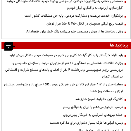
صمصامی خطاب به پزشکیان: خودتان در مجلس بودید؛ دیدید انتقادات نمایندگان درباره
گران‌سازی ارز بود، نه واگذاری ایران‌خودرو
پزشکیان: خدمت بی‌منت و مشارکت مردمی، پایه حل مشکلات کشور است
قیمت‌ برنج ایرانی همچنان در کانال ۴۵۰ تا ۵۵۰ هزار تومان
وقتی دیتاسنترها از هوش مصنوعی جلو می‌زنند؛ زنگ خطر برای اقتصاد AI
پربازدید ها
باید افراد کارآمدتر را به کار گرفت/ کاری می کنیم در معیشت مردم مشکلی پیش نیاید
وزارت اطلاعات: شناسایی و دستگیری ۲۱ نفر از مزدوران مرتبط با سازمان جاسوسی و
تروریستی رژیم صهیونیستی و بازداشت ۴ نفر از اعضای باندهای مسلح شرارت و اغتشاش
در استان کرمان
معامله بیش از ۴۱۳ هزار تن کالا در بازار فیزیکی بورس کالا / حراج باز و پتروشیمی پیشران
ارزش معاملات روز شدند
کالابرگ این خانوارها امروز شارژ شد
ترامپ: ترجیح می‌دهم با ایران به توافق برسم
حمله نیروهای اسرائیلی به خبرنگار پرس‌تی‌وی
ونس: ایرانی‌ها طرف بسیار دشواری برای مذاکره هستند
از التماس تا فروپاشی هژمونی دلار