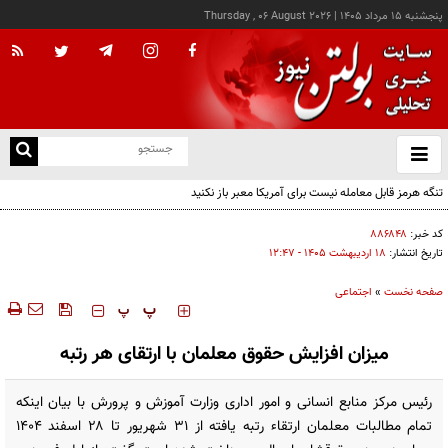
پنجشنبه ۱۵ مرداد ۱۴۰۵
|
Thursday , 06 August 2026
از
و
ته
تنگه هرمز قابل معامله نیست برای آمریکا معبر باز نکنید
ن
نو
کد خبر:
۸۸۶۸۴۸
تاریخ انتشار:
۱۸ ارديبهشت ۱۴۰۵ - ۱۲:۴۷
صفحه نخست
»
اجتماعی
‍‍‍ پ
پ
میزان افزایش حقوق معلمان با ارتقای هر رتبه
رئیس مرکز منابع انسانی و امور اداری وزارت آموزش و پرورش با بیان اینکه
تمام مطالبات معلمان ارتقاء رتبه یافته از ۳۱ شهریور تا ۲۸ اسفند ۱۴۰۴