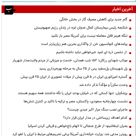
آخرین اخبار
گام جدید برای کاهش مصرف گاز در بخش خانگی
شکنجه رئیس بیمارستان کمال عدوان غزه در زندان رژیم صهیونیستی
تنگه هرمز قابل معامله نیست برای آمریکا معبر باز نکنید
پیامدهای کنوانسیون خزر از واگذاری بحرین هم زیان‌بارتر است
از دشمن ذره ای امید خیرخواهی نباید داشته باشیم
موکب شهدای رزکان؛ ۱۵۲ شب همدلی، خدمت و میزبانی از مردم ولایت‌مدار شهریار
پل شهرستان پل‌سفید پس از ۲۵ سال به مرحله بهره‌برداری رسید
گستره امپراتوری ایران در ۵ قرن پیش از میلاد؛ تصویری از ایران ۲۵ قرن پیش
وحدت مکرّراً و مؤکّداً تذکر داده شد
پزشکیان: تنها کسانی که در خیابان بودند ایران را نگه نداشتند همه سهیم هستند
نشست چهارجانبه سعودی، پاکستان، مصر و ترکیه با تاکید بر کنترل تنش‌ها
ماجرای نصب سنگ مزار اکبر عبدی چیست؟
کدام اهداف زیرساختی در مدار ایران قرار دارد؟
بحران اینفانتینو؛ از طرح جنجالی تا اتهام باج‌خواهی و قربانی کردن اسپانیا
رویترز مدعی شد: وزارت خزانه‌داری آمریکا برخی تحریم‌های مرتبط با ایران را لغو کرد