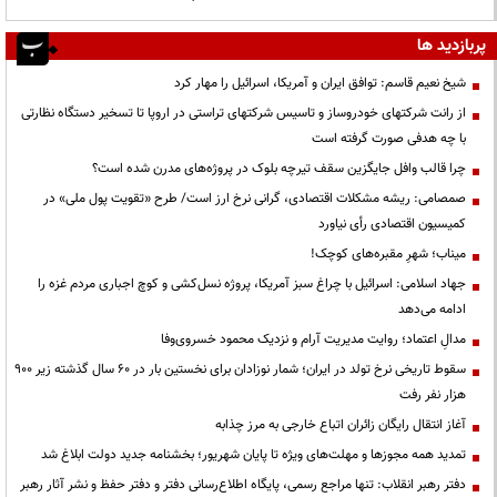
پربازدید ها
شیخ نعیم قاسم: توافق ایران و آمریکا، اسرائیل را مهار کرد
از رانت‌ شرکتهای خودروساز و تاسیس شرکتهای تراستی در اروپا تا تسخیر دستگاه نظارتی
با چه هدفی صورت گرفته است
چرا قالب وافل جایگزین سقف تیرچه بلوک در پروژه‌های مدرن شده است؟
صمصامی: ریشه مشکلات اقتصادی، گرانی نرخ ارز است/ طرح «تقویت پول ملی» در
کمیسیون اقتصادی رأی نیاورد
میناب؛ شهرِ مقبره‌های کوچک!
جهاد اسلامی: اسرائیل با چراغ سبز آمریکا، پروژه نسل‌کشی و کوچ اجباری مردم غزه را
ادامه می‌دهد
مدالِ اعتماد؛ روایت مدیریت آرام و نزدیک محمود خسروی‌وفا
سقوط تاریخی نرخ تولد در ایران؛ شمار نوزادان برای نخستین بار در ۶۰ سال گذشته زیر ۹۰۰
هزار نفر رفت
آغاز انتقال رایگان زائران اتباع خارجی به مرز چذابه
تمدید همه مجوزها و مهلت‌های ویژه تا پایان شهریور؛ بخشنامه جدید دولت ابلاغ شد
دفتر رهبر انقلاب: تنها مراجع رسمی، پایگاه اطلاع‌رسانی دفتر و دفتر حفظ و نشر آثار رهبر