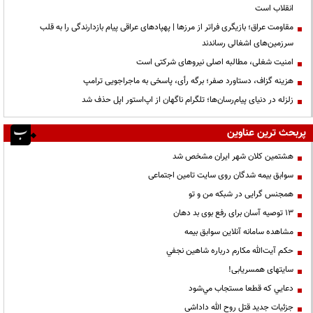
انقلاب است
مقاومت عراق؛ بازیگری فراتر از مرزها | پهپادهای عراقی پیام بازدارندگی را به قلب
سرزمین‌های اشغالی رساندند
‌امنیت شغلی، مطالبه اصلی نیروهای شرکتی است
هزینه گزاف، دستاورد صفر؛ برگه رأی، پاسخی به ماجراجویی ترامپ
زلزله در دنیای پیام‌رسان‌ها؛ تلگرام ناگهان از اپ‌استور اپل حذف شد
پربحث ترین عناوین
هشتمین کلان شهر ایران مشخص شد
سوابق بیمه شدگان روی سایت تامین اجتماعی
همجنس گرایی در شبکه من و تو
13 توصیه آسان برای رفع بوی بد دهان
مشاهده سامانه آنلاين سوابق بیمه
حكم آيت‌الله مكارم درباره شاهين نجفي
سایتهای همسریابی!
دعايي كه قطعا مستجاب مي‌شود
جزئیات جدید قتل روح الله داداشی