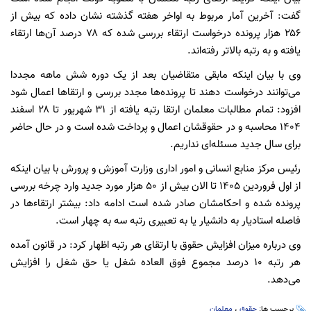
گفت: آخرین آمار مربوط به اواخر هفته گذشته نشان داده که بیش از
۲۵۶ هزار پرونده درخواست ارتقاء بررسی شده که ۷۸ درصد آن‌ها ارتقاء
یافته و به رتبه بالاتر رفته‌اند.
وی با بیان اینکه مابقی متقاضیان بعد از یک دوره شش ماهه مجددا
می‌توانند درخواست دهند تا پرونده‌ها مجدد بررسی و ارتقاها اعمال شود
افزود: تمام مطالبات معلمان ارتقا رتبه یافته از ۳۱ شهریور تا ۲۸ اسفند
۱۴۰۴ محاسبه و در حقوقشان اعمال و پرداخت شده است و در حال حاضر
برای سال جدید مسئله‌ای نداریم.
رئیس مرکز منابع انسانی و امور اداری وزارت آموزش و پرورش با بیان اینکه
از اول فروردین ۱۴۰۵ تا الان بیش از ۵۰ هزار مورد جدید وارد چرخه بررسی
پرونده شده و احکامشان صادر شده است ادامه داد: بیشتر ارتقاءها در
فاصله استادیار به دانشیار یا به تعبیری رتبه سه به چهار است.
وی درباره میزان افزایش حقوق با ارتقای هر رتبه اظهار کرد: در قانون آمده
هر رتبه ۱۰ درصد مجموع فوق العاده شغل یا حق شغل را افزایش
می‌دهد.
برچسب ها:
حقوق
،
معلمان