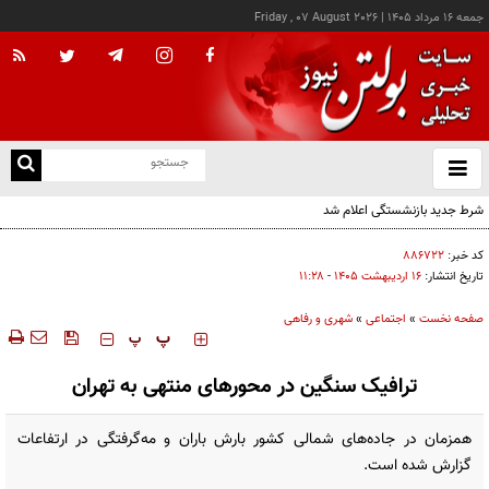
جمعه ۱۶ مرداد ۱۴۰۵
|
Friday , 07 August 2026
از
و
ته
شرط جدید بازنشستگی اعلام شد
ن
نو
کد خبر:
۸۸۶۷۲۲
تاریخ انتشار:
۱۶ ارديبهشت ۱۴۰۵ - ۱۱:۲۸
صفحه نخست
»
اجتماعی
»
شهری و رفاهی
‍‍‍ پ
پ
ترافیک سنگین در محورهای منتهی به تهران
همزمان در جاده‌های شمالی کشور بارش باران و مه‌گرفتگی در ارتفاعات
گزارش شده است.