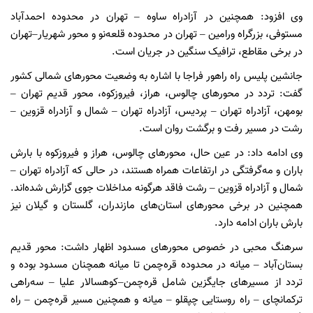
وی افزود: همچنین در آزادراه ساوه – تهران در محدوده احمدآباد
مستوفی، بزرگراه ورامین – تهران در محدوده قلعه‌نو و محور شهریار–تهران
در برخی مقاطع، ترافیک سنگین در جریان است.
جانشین پلیس راه راهور فراجا با اشاره به وضعیت محورهای شمالی کشور
گفت: تردد در محورهای چالوس، هراز، فیروزکوه، محور قدیم تهران –
بومهن، آزادراه تهران – پردیس، آزادراه تهران – شمال و آزادراه قزوین –
رشت در مسیر رفت و برگشت روان است.
وی ادامه داد: در عین حال، محورهای چالوس، هراز و فیروزکوه با بارش
باران و مه‌گرفتگی در ارتفاعات همراه هستند، در حالی که آزادراه تهران –
شمال و آزادراه قزوین – رشت فاقد هرگونه مداخلات جوی گزارش شده‌اند.
همچنین در برخی محورهای استان‌های مازندران، گلستان و گیلان نیز
بارش باران ادامه دارد.
سرهنگ محبی در خصوص محورهای مسدود اظهار داشت: محور قدیم
بستان‌آباد – میانه در محدوده قره‌چمن تا میانه همچنان مسدود بوده و
تردد از مسیرهای جایگزین شامل قره‌چمن–کوهسالار علیا – سه‌راهی
ترکمانچای – راه روستایی چپقلو – میانه و همچنین مسیر قره‌چمن – راه