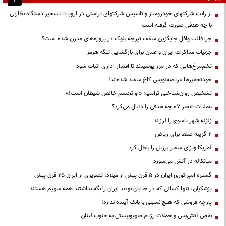
از رانت‌ شرکتهای خودروساز و تاسیس شرکتهای تراستی در اروپا تا تسخیر دستگاه نظارتی
با چه هدفی صورت گرفته است
چرا قالب وافل جایگزین سقف تیرچه بلوک در پروژه‌های مدرن شده است؟
جزئیات مذاکرات ایران و عمان برای بازگشایی تنگه هرمز
تخم‌مرغ‌هایی که در مرز پوسیدند تا اقتدار اداری اثبات شود
خودتحقیرها عریضه‌نویس کاخ سفید شده‌اند!
تشخیص روان‌شناختی ترامپ: «او تجسم خالص شیطان است!»
عملیات «نصر ۷» چه هدفی را دنبال می‌کرد؟
زلزله شهر یاسوج را لرزاند
۲ گزینه صنعا برای ریاض
آمریکا ویزای سفیر برزیل را باطل کرد
میانکاله در آتش می‌سوزد
گستره امپراتوری ایران در ۵ قرن پیش از میلاد؛ تصویری از ایران ۲۵ قرن پیش
پزشکیان: تنها کسانی که در خیابان بودند ایران را نگه نداشتند همه سهیم هستند
پارچه فروشی که هیچ نسبتی با بانک آینده ندارد!
نقض آتش‌بس و حملات رژیم صهیونیستی به جنوب لبنان