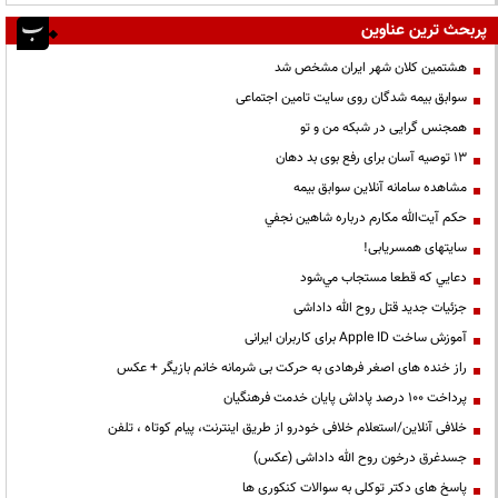
پربحث ترین عناوین
هشتمین کلان شهر ایران مشخص شد
سوابق بیمه شدگان روی سایت تامین اجتماعی
همجنس گرایی در شبکه من و تو
13 توصیه آسان برای رفع بوی بد دهان
مشاهده سامانه آنلاين سوابق بیمه
حكم آيت‌الله مكارم درباره شاهين نجفي
سایتهای همسریابی!
دعايي كه قطعا مستجاب مي‌شود
جزئیات جدید قتل روح الله داداشی
آموزش ساخت Apple ID برای کاربران ایرانی
راز خنده های اصغر فرهادی به حرکت بی شرمانه خانم بازیگر + عکس
پرداخت ۱۰۰ درصد پاداش پایان خدمت فرهنگیان
خلافی آنلاین/استعلام خلافی خودرو از طریق اینترنت، پیام کوتاه ، تلفن
جسدغرق درخون روح الله داداشی (عکس)
پاسخ های دکتر توکلی به سوالات کنکوری ها