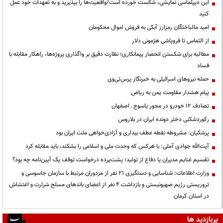
این دیپلماسی نمایشی، شکست خورده است/واقعیت‌ها را بپذیرید و به تعهدات خود عمل
کنید
امید مالباختگان رمزارز آبکی به فروش اموال محکومان
از التماس تا فروپاشی هژمونی دلار
مطالبه برای شکستن انحصار پیمانکاری؛ نظارت دقیق بر واگذاری پروژه‌ها، راهکار مقابله با
فساد
حمله نیروهای اسرائیلی به خبرنگار پرس‌تی‌وی
پیام هشدار مقاومت یمن به ریاض
تصادف ۱۲ خودرو در محور یاسوج ـ اصفهان
رکوردشکنی دختر دونده ایران در بلاروس
پزشکیان: مشروطه نقطه عطف بیداری و آزادی‌خواهی ملت ایران بود
آیت‌الله جوادی آملی: با هرکس که وحدت ملی و اسلامی را بشکند، باید مقابله کرد
تقسیم غنایم مدیران یا دفاع از تولید؛ پشت‌پرده درخواست توقف یک آیین‌نامه چه بود؟
وزارت اطلاعات: شناسایی و دستگیری ۲۱ نفر از مزدوران مرتبط با سازمان جاسوسی و
تروریستی رژیم صهیونیستی و بازداشت ۴ نفر از اعضای باندهای مسلح شرارت و اغتشاش
در استان کرمان
پربازدید ها