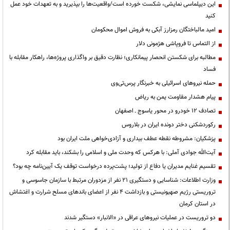
این دیپلماسی نمایشی، شکست خورده است/واقعیت‌ها را بپذیرید و به تعهدات خود عمل
کنید
امید مالباختگان رمزارز آبکی به فروش اموال محکومان
از التماس تا فروپاشی هژمونی دلار
مطالبه برای شکستن انحصار پیمانکاری؛ نظارت دقیق بر واگذاری پروژه‌ها، راهکار مقابله با
فساد
حمله نیروهای اسرائیلی به خبرنگار پرس‌تی‌وی
پیام هشدار مقاومت یمن به ریاض
تصادف ۱۲ خودرو در محور یاسوج ـ اصفهان
رکوردشکنی دختر دونده ایران در بلاروس
پزشکیان: مشروطه نقطه عطف بیداری و آزادی‌خواهی ملت ایران بود
آیت‌الله جوادی آملی: با هرکس که وحدت ملی و اسلامی را بشکند، باید مقابله کرد
تقسیم غنایم مدیران یا دفاع از تولید؛ پشت‌پرده درخواست توقف یک آیین‌نامه چه بود؟
وزارت اطلاعات: شناسایی و دستگیری ۲۱ نفر از مزدوران مرتبط با سازمان جاسوسی و
تروریستی رژیم صهیونیستی و بازداشت ۴ نفر از اعضای باندهای مسلح شرارت و اغتشاش
در استان کرمان
دو تروریست در عملیات نیروهای عراقی در «الانبار» دستگیر شدند