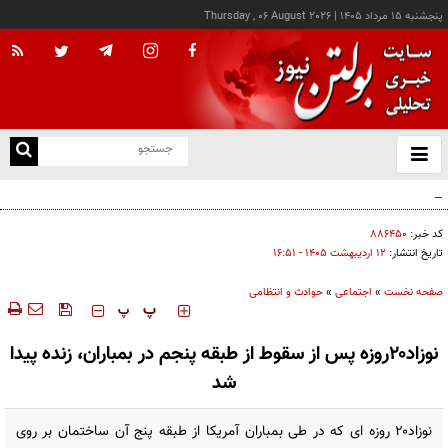
پنجشنبه ۱۵ مرداد ۱۴۰۵
|
Thursday , 06 August 2026
از
و
ته
افزایش ۷۰ درصدی یارانه مراکز توانبخشی
ن
نو
کد خبر:
۸۸۶۴۵۰
تاریخ انتشار:
۱۲ ارديبهشت ۱۴۰۵ - ۱۶:۵۱
صفحه نخست
»
اجتماعی
»
حوادث و انتظامی
‍‍‍ پ
پ
نوزاد۲۰روزه پس از سقوط از طبقه پنجم در بمباران، زنده پیدا
شد
نوزاد۲۰ روزه ای که در طی بمباران آمریکا از طبقه پنج آن ساختمان بر روی