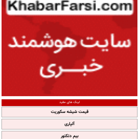
لینک های مفید
قیمت شیشه سکوریت
آلپاری
بیم دتکتور