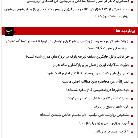
دستگیری ۸ نفر از اشرار مسلح شاخص و مرتبطین گروهک‌های تروریستی
معامله بیش از ۴۱۳ هزار تن کالا در بازار فیزیکی بورس کالا / حراج باز و پتروشیمی پیشران
ارزش معاملات روز شدند
پربازدید ها
از رانت‌ شرکتهای خودروساز و تاسیس شرکتهای تراستی در اروپا تا تسخیر دستگاه نظارتی
با چه هدفی صورت گرفته است
چرا قالب وافل جایگزین سقف تیرچه بلوک در پروژه‌های مدرن شده است؟
جزئیات مذاکرات ایران و عمان برای بازگشایی تنگه هرمز
تخم‌مرغ‌هایی که در مرز پوسیدند تا اقتدار اداری اثبات شود
انصارالله: رفع محاصره یمن مطالبه اصلی ماست
خودتحقیرها عریضه‌نویس کاخ سفید شده‌اند!
عملیات «نصر ۷» چه هدفی را دنبال می‌کرد؟
زلزله شهر یاسوج را لرزاند
تشخیص روان‌شناختی ترامپ: «او تجسم خالص شیطان است!»
آمریکا ویزای سفیر برزیل را باطل کرد
۲ گزینه صنعا برای ریاض