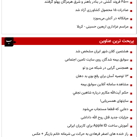
۴۵۰۰ فروند کشتی در بنادر باهنر و شرق هرمزگان پهلو گرفتند
صادرات ۱۵ محصول کشاورزی آزاد شد
میانکاله در آتش می‌سوزد
مراسم عزاداری اربعین حسینی - کربلا
پربحث ترین عناوین
هشتمین کلان شهر ایران مشخص شد
سوابق بیمه شدگان روی سایت تامین اجتماعی
همجنس گرایی در شبکه من و تو
13 توصیه آسان برای رفع بوی بد دهان
مشاهده سامانه آنلاين سوابق بیمه
حكم آيت‌الله مكارم درباره شاهين نجفي
سایتهای همسریابی!
دعايي كه قطعا مستجاب مي‌شود
جزئیات جدید قتل روح الله داداشی
آموزش ساخت Apple ID برای کاربران ایرانی
راز خنده های اصغر فرهادی به حرکت بی شرمانه خانم بازیگر + عکس