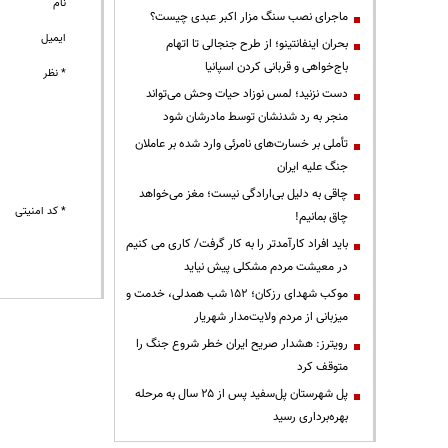
نام
ماجرای نصب سنگ مزار اکبر عبدی چیست؟
ایمیل
بحران اینفانتینو؛ از طرح جنجالی تا اتهام
باج‌خواهی و قربانی کردن اسپانیا
* نظر
دست نزنید؛ لمس نوزاد حیات وحش می‌تواند
منجر به رد شدنشان توسط مادرشان شود
تأملی بر خسارت‌های نامرئی وارد شده بر عاملان
جنگ علیه ایران
چاقی به دلیل بی‌ارادگی نیست؛ مغز می‌خواهد
* کد امنیتی
چاق بمانیم!
باید افراد کارآمدتر را به کار گرفت/ کاری می کنیم
در معیشت مردم مشکلی پیش نیاید
موکب شهدای رزکان؛ ۱۵۲ شب همدلی، خدمت و
میزبانی از مردم ولایت‌مدار شهریار
رویترز: هشدار صریح ایران خطر شروع جنگ را
متوقف کرد
پل شهرستان پل‌سفید پس از ۲۵ سال به مرحله
بهره‌برداری رسید