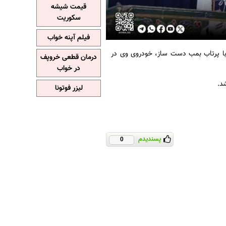
قیمت شیشه
سکوریت
فیلم آپنه خواب
 با پرتاب بمب دست ساز، خودروی وی در
درمان قطعی خروپف
در خواب
د.
لیزر فوتونا
پسندیدم
0