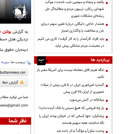
یکصد و پنجاه و سومین شب خدمت؛ موکب
شهدای رزکان، تریبون مردم و مطالبه‌گر حل
ریشه‌ای مشکلات شهری
هشدار حاجی دلیگانی درباره تغییر سهم دریای
خزر و مخالفت با واگذاری امتیاز
به گزارش
بولتن ن
نزدیکی هتل «سفیر
باید افراد کارآمدتر را به کار گرفت/ کاری می کنیم
در معیشت مردم مشکلی پیش نیاید
دیده‌بان حقوق بش
پربازدید ها
برچسب ها:
سوریه
،
تنگه هرمز قابل معامله نیست برای آمریکا معبر باز
نکنید
گزارش خطا
گستره امپراتوری ایران در ۵ قرن پیش از میلاد؛
تصویری از ایران ۲۵ قرن پیش
شما می توانید مطالب 
میانکاله در آتش می‌سوزد
nnews@gmail.com
پارچه فروشی که هیچ نسبتی با بانک آینده ندارد!
پزشکیان: تنها کسانی که در خیابان بودند ایران را
نظر شما
نگه نداشتند همه سهیم هستند
وحدت مکرّراً و مؤکّداً تذکر داده شد