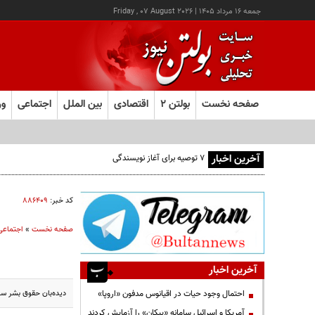
جمعه ۱۶ مرداد ۱۴۰۵
|
Friday , 07 August 2026
صفحه نخست
بولتن ۲
اقتصادی
بین الملل
اجتماعی
ور
آخرین اخبار
۷ توصیه برای آغاز نویسندگی
کد خبر:
۸۸۶۴۰۹
صفحه نخست
»
اجتماعی
آخرین اخبار
دیده‌بان حقوق بشر س
احتمال وجود حیات در اقیانوس مدفون «اروپا»
آمریکا و اسرائیل سامانه «پیکان» را آزمایش کردند