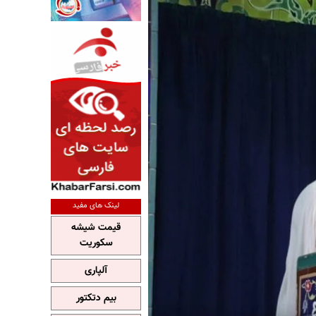
لینک های مفید
قیمت شیشه
سکوریت
آلپاری
بیم دتکتور