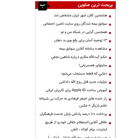
پربحث ترین عناوین
هشتمین کلان شهر ایران مشخص شد
سوابق بیمه شدگان روی سایت تامین اجتماعی
همجنس گرایی در شبکه من و تو
13 توصیه آسان برای رفع بوی بد دهان
مشاهده سامانه آنلاين سوابق بیمه
حكم آيت‌الله مكارم درباره شاهين نجفي
سایتهای همسریابی!
دعايي كه قطعا مستجاب مي‌شود
جزئیات جدید قتل روح الله داداشی
آموزش ساخت Apple ID برای کاربران ایرانی
راز خنده های اصغر فرهادی به حرکت بی شرمانه
خانم بازیگر + عکس
پرداخت ۱۰۰ درصد پاداش پایان خدمت فرهنگیان
خلافی آنلاین/استعلام خلافی خودرو از طریق
اینترنت، پیام کوتاه ، تلفن
جسدغرق درخون روح الله داداشی (عکس)