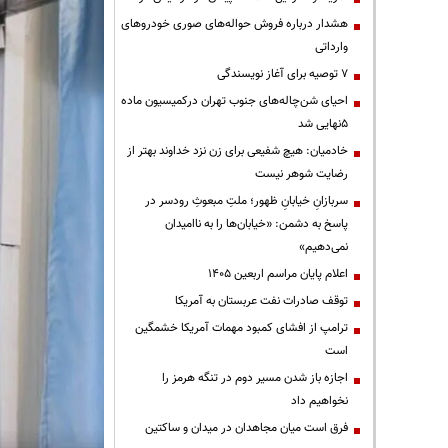
هشدار درباره فروش حواله‌های صوری خودروهای
وارداتی
۷ توصیه برای آغاز نویسندگی
احیای شن‌چاله‌های جنوب تهران درکمیسیون ماده
۵نهایی شد
خادمیان: هیچ شفیعی برای زن نزد خداوند بهتر از
رضایت شوهر نیست
سربازانِ خیابانِ ظهور؛ ملتِ مبعوثِ رودسر در
پاسخ به دشمن: «خیابان‌ها را به ناامیدان
نمی‌دهیم»
اعلام پایان مراسم اربعین ۱۴۰۵
توقف صادرات نفت عربستان به آمریکا
ترامپ از افشای کمبود مهمات آمریکا خشمگین
است
اجازه باز شدن مسیر دوم در تنگه هرمز را
نخواهیم داد
فرق است میان مجاهدان در میدان و ساکتین