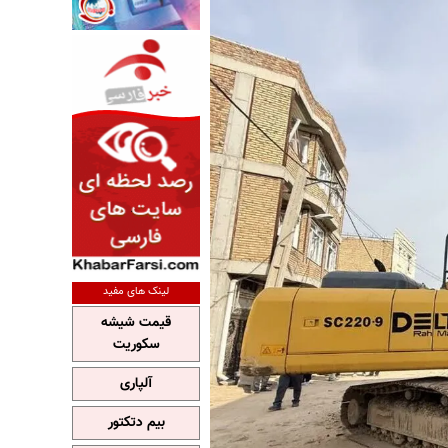
لینک های مفید
قیمت شیشه
سکوریت
آلپاری
بیم دتکتور