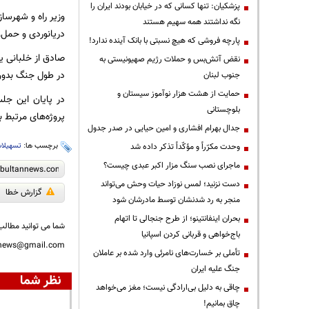
پزشکیان: تنها کسانی که در خیابان بودند ایران را
وزیر راه و شهرساز
نگه نداشتند همه سهیم هستند
دریانوردی و حمل‌
پارچه فروشی که هیچ نسبتی با بانک آینده ندارد!
صادق از خلبانی یا
نقض آتش‌بس و حملات رژیم صهیونیستی به
در طول جنگ بدون ق
جنوب لبنان
حمایت از هشت هزار نوآموز سیستان و
در پایان این جل
بلوچستانی
پروژه‌های مرتبط ب
جدال بهرام افشاری و امین حیایی در صدر جدول
برچسب ها:
تسهیلا
وحدت مکرّراً و مؤکّداً تذکر داده شد
ماجرای نصب سنگ مزار اکبر عبدی چیست؟
دست نزنید؛ لمس نوزاد حیات وحش می‌تواند
گزارش خطا
منجر به رد شدنشان توسط مادرشان شود
بحران اینفانتینو؛ از طرح جنجالی تا اتهام
شما می توانید مطالب 
باج‌خواهی و قربانی کردن اسپانیا
nnews@gmail.com
تأملی بر خسارت‌های نامرئی وارد شده بر عاملان
جنگ علیه ایران
نظر شما
چاقی به دلیل بی‌ارادگی نیست؛ مغز می‌خواهد
چاق بمانیم!