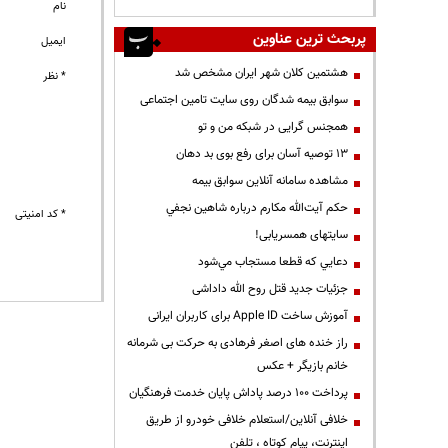
نام
پربحث ترین عناوین
ایمیل
هشتمین کلان شهر ایران مشخص شد
* نظر
سوابق بیمه شدگان روی سایت تامین اجتماعی
همجنس گرایی در شبکه من و تو
13 توصیه آسان برای رفع بوی بد دهان
مشاهده سامانه آنلاين سوابق بیمه
حكم آيت‌الله مكارم درباره شاهين نجفي
* کد امنیتی
سایتهای همسریابی!
دعايي كه قطعا مستجاب مي‌شود
جزئیات جدید قتل روح الله داداشی
آموزش ساخت Apple ID برای کاربران ایرانی
راز خنده های اصغر فرهادی به حرکت بی شرمانه
خانم بازیگر + عکس
پرداخت ۱۰۰ درصد پاداش پایان خدمت فرهنگیان
خلافی آنلاین/استعلام خلافی خودرو از طریق
اینترنت، پیام کوتاه ، تلفن