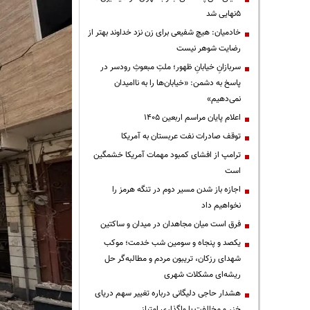
۵نهایی شد
خادمیان: هیچ شفیعی برای زن نزد خداوند بهتر از
رضایت شوهر نیست
سربازانِ خیابانِ ظهور؛ ملتِ مبعوثِ رودسر در
پاسخ به دشمن: «خیابان‌ها را به ناامیدان
نمی‌دهیم»
اعلام پایان مراسم اربعین ۱۴۰۵
توقف صادرات نفت عربستان به آمریکا
ترامپ از افشای کمبود مهمات آمریکا خشمگین
است
اجازه باز شدن مسیر دوم در تنگه هرمز را
نخواهیم داد
فرق است میان مجاهدان در میدان و ساکتین
یکصد و پنجاه و سومین شب خدمت؛ موکب
شهدای رزکان، تریبون مردم و مطالبه‌گر حل
ریشه‌ای مشکلات شهری
هشدار حاجی دلیگانی درباره تغییر سهم دریای
خزر و مخالفت با واگذاری امتیاز