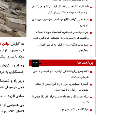
باید افراد کارآمدتر را به کار گرفت/ کاری می کنیم
در معیشت مردم مشکلی پیش نیاید
هدف قرار گرفتن اتاق‌ فرماندهی مزدوران عربستان
در یمن
این دیپلماسی نمایشی، شکست خورده است/
واقعیت‌ها را بپذیرید و به تعهدات خود عمل کنید
به گزارش
بولتن ن
امید مالباختگان رمزارز آبکی به فروش اموال
فراکسیون اظهار د
محکومان
روند بازسازی پیگی
پربازدید ها
وی افزود: گزارش‌
تشخیص روان‌شناختی ترامپ: «او تجسم خالص
خدمتگزاری به مر
شیطان است!»
وزیر راه و شهرسا
گستره امپراتوری ایران در ۵ قرن پیش از میلاد؛
توان در میدان عم
تصویری از ایران ۲۵ قرن پیش
صادق افزود: با ح
تنگه هرمز قابل معامله نیست برای آمریکا معبر باز
نکنید
وی همچنین از حم
میانکاله در آتش می‌سوزد
انتقال کالاهای اس