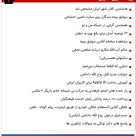
هشتمین کلان شهر ایران مشخص شد
سوابق بیمه شدگان روی سایت تامین اجتماعی
همجنس گرایی در شبکه من و تو
13 توصیه آسان برای رفع بوی بد دهان
مشاهده سامانه آنلاين سوابق بیمه
حكم آيت‌الله مكارم درباره شاهين نجفي
سایتهای همسریابی!
دعايي كه قطعا مستجاب مي‌شود
جزئیات جدید قتل روح الله داداشی
آموزش ساخت Apple ID برای کاربران ایرانی
راز خنده های اصغر فرهادی به حرکت بی شرمانه خانم بازیگر + عکس
پرداخت ۱۰۰ درصد پاداش پایان خدمت فرهنگیان
خلافی آنلاین/استعلام خلافی خودرو از طریق اینترنت، پیام کوتاه ، تلفن
جسدغرق درخون روح الله داداشی (عکس)
پاسخ های دکتر توکلی به سوالات کنکوری ها