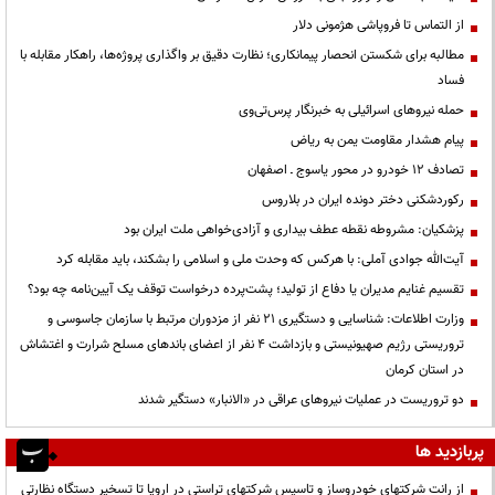
از التماس تا فروپاشی هژمونی دلار
مطالبه برای شکستن انحصار پیمانکاری؛ نظارت دقیق بر واگذاری پروژه‌ها، راهکار مقابله با
فساد
حمله نیروهای اسرائیلی به خبرنگار پرس‌تی‌وی
پیام هشدار مقاومت یمن به ریاض
تصادف ۱۲ خودرو در محور یاسوج ـ اصفهان
رکوردشکنی دختر دونده ایران در بلاروس
پزشکیان: مشروطه نقطه عطف بیداری و آزادی‌خواهی ملت ایران بود
آیت‌الله جوادی آملی: با هرکس که وحدت ملی و اسلامی را بشکند، باید مقابله کرد
تقسیم غنایم مدیران یا دفاع از تولید؛ پشت‌پرده درخواست توقف یک آیین‌نامه چه بود؟
وزارت اطلاعات: شناسایی و دستگیری ۲۱ نفر از مزدوران مرتبط با سازمان جاسوسی و
تروریستی رژیم صهیونیستی و بازداشت ۴ نفر از اعضای باندهای مسلح شرارت و اغتشاش
در استان کرمان
دو تروریست در عملیات نیروهای عراقی در «الانبار» دستگیر شدند
پربازدید ها
از رانت‌ شرکتهای خودروساز و تاسیس شرکتهای تراستی در اروپا تا تسخیر دستگاه نظارتی