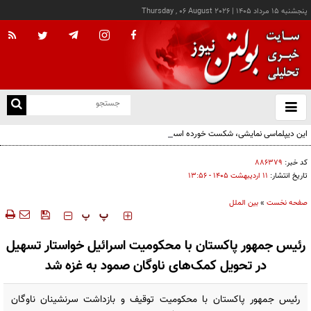
پنجشنبه ۱۵ مرداد ۱۴۰۵
|
Thursday , 06 August 2026
از
و
ته
این دیپلماسی نمایشی، شکست خورده است/واقعیت‌ها را بپذیرید و به تعهدات خود عمل کنید
ن
نو
کد خبر:
۸۸۶۳۷۹
تاریخ انتشار:
۱۱ ارديبهشت ۱۴۰۵ - ۱۳:۵۶
صفحه نخست
»
بین الملل
‍‍‍ پ
پ
رئیس جمهور پاکستان با محکومیت اسرائیل خواستار تسهیل
در تحویل کمک‌های ناوگان صمود به غزه شد
رئیس جمهور پاکستان با محکومیت توقیف و بازداشت سرنشینان ناوگان