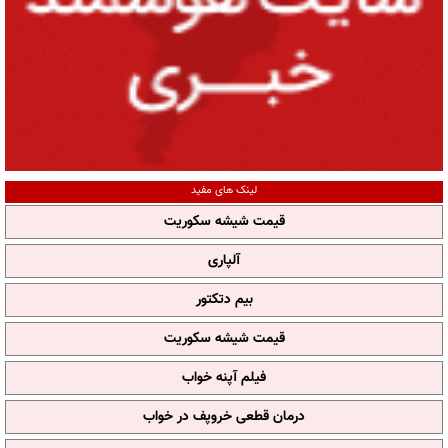
لینک های مفید
قیمت شیشه سکوریت
آلپاری
بیم دتکتور
قیمت شیشه سکوریت
فیلم آپنه خواب
درمان قطعی خروپف در خواب