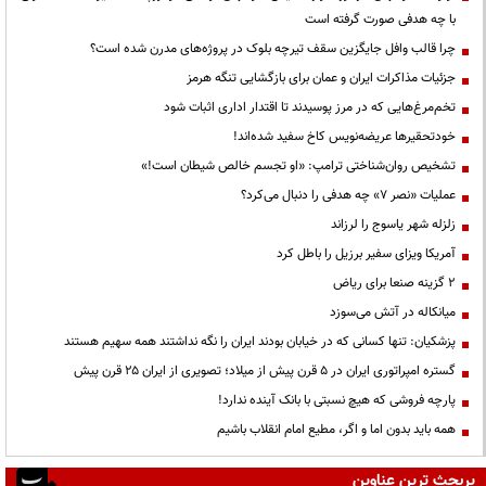
با چه هدفی صورت گرفته است
چرا قالب وافل جایگزین سقف تیرچه بلوک در پروژه‌های مدرن شده است؟
جزئیات مذاکرات ایران و عمان برای بازگشایی تنگه هرمز
تخم‌مرغ‌هایی که در مرز پوسیدند تا اقتدار اداری اثبات شود
خودتحقیرها عریضه‌نویس کاخ سفید شده‌اند!
تشخیص روان‌شناختی ترامپ: «او تجسم خالص شیطان است!»
عملیات «نصر ۷» چه هدفی را دنبال می‌کرد؟
زلزله شهر یاسوج را لرزاند
آمریکا ویزای سفیر برزیل را باطل کرد
۲ گزینه صنعا برای ریاض
میانکاله در آتش می‌سوزد
پزشکیان: تنها کسانی که در خیابان بودند ایران را نگه نداشتند همه سهیم هستند
گستره امپراتوری ایران در ۵ قرن پیش از میلاد؛ تصویری از ایران ۲۵ قرن پیش
پارچه فروشی که هیچ نسبتی با بانک آینده ندارد!
همه باید بدون اما و اگر، مطیع امام انقلاب باشیم
پربحث ترین عناوین