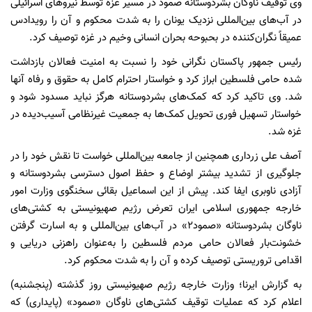
وی توقیف ناوگان بشردوستانه صمود در مسیر غزه توسط نیروهای اسرائیلی
در آب‌های بین‌المللی نزدیک یونان را به شدت محکوم و آن را رویدادس
عمیقاً نگران‌کننده در بحبوحه بحران انسانی وخیم در غزه توصیف کرد.
رئیس جمهور پاکستان نگرانی خود را نسبت به امنیت فعالان بازداشت
شده حامی فلسطین ابراز کرد و خواستار احترام کامل به حقوق و رفاه آنها
شد. وی تاکید کرد که کمک‌های بشردوستانه هرگز نباید مسدود شود و
خواستار تسهیل فوری تحویل کمک‌ها به جمعیت غیرنظامی آسیب‌دیده در
غزه شد.
آصف علی زرداری همچنین از جامعه بین‌المللی خواست تا نقش خود را در
جلوگیری از تشدید بیشتر اوضاع و حفظ اصول دسترسی بشردوستانه و
آزادی ناوبری ایفا کند. پیش از این اسماعیل بقائی سخنگوی وزارت امور
خارجه جمهوری اسلامی ایران تعرض رژیم صهیونیستی به کشتی‌های
ناوگان بشردوستانه «صمود۲» در آب‌های بین‌المللی و به اسارت گرفتن
خشونت‌بار فعالان حامی مردم فلسطین را به‌عنوان راهزنی دریایی و
اقدامی تروریستی توصیف کرده و آن را به شدت محکوم کرد.
به گزارش ایرنا؛ وزارت خارجه رژیم صهیونیستی روز گذشته (پنجشنبه)
اعلام کرد که عملیات توقیف کشتی‌های ناوگان «صمود» (پایداری) که