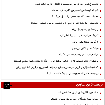
تخم‌مرغ‌هایی که در مرز پوسیدند تا اقتدار اداری اثبات شود
خودتحقیرها عریضه‌نویس کاخ سفید شده‌اند!
عملیات «نصر ۷» چه هدفی را دنبال می‌کرد؟
تشخیص روان‌شناختی ترامپ: «او تجسم خالص شیطان است!»
زلزله شهر یاسوج را لرزاند
آمریکا ویزای سفیر برزیل را باطل کرد
۲ گزینه صنعا برای ریاض
میانکاله در آتش می‌سوزد
مراسم عزاداری اربعین حسینی - کربلا
پزشکیان: تنها کسانی که در خیابان بودند ایران را نگه نداشتند همه سهیم هستند
گستره امپراتوری ایران در ۵ قرن پیش از میلاد؛ تصویری از ایران ۲۵ قرن پیش
پارچه فروشی که هیچ نسبتی با بانک آینده ندارد!
پربحث ترین عناوین
هشتمین کلان شهر ایران مشخص شد
سوابق بیمه شدگان روی سایت تامین اجتماعی