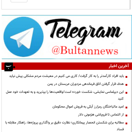
آخرین اخبار
باید افراد کارآمدتر را به کار گرفت/ کاری می کنیم در معیشت مردم مشکلی پیش نیاید
هدف قرار گرفتن اتاق‌ فرماندهی مزدوران عربستان در یمن
این دیپلماسی نمایشی، شکست خورده است/واقعیت‌ها را بپذیرید و به تعهدات خود عمل
کنید
امید مالباختگان رمزارز آبکی به فروش اموال محکومان
از التماس تا فروپاشی هژمونی دلار
مطالبه برای شکستن انحصار پیمانکاری؛ نظارت دقیق بر واگذاری پروژه‌ها، راهکار مقابله با
فساد