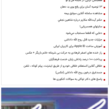
همجنس گرایی در شبکه من و تو
13 توصیه آسان برای رفع بوی بد دهان
مشاهده سامانه آنلاين سوابق بیمه
حكم آيت‌الله مكارم درباره شاهين نجفي
سایتهای همسریابی!
دعايي كه قطعا مستجاب مي‌شود
جزئیات جدید قتل روح الله داداشی
آموزش ساخت Apple ID برای کاربران ایرانی
راز خنده های اصغر فرهادی به حرکت بی شرمانه خانم بازیگر + عکس
پرداخت ۱۰۰ درصد پاداش پایان خدمت فرهنگیان
خلافی آنلاین/استعلام خلافی خودرو از طریق اینترنت، پیام کوتاه ، تلفن
جسدغرق درخون روح الله داداشی (عکس)
پاسخ های دکتر توکلی به سوالات کنکوری ها