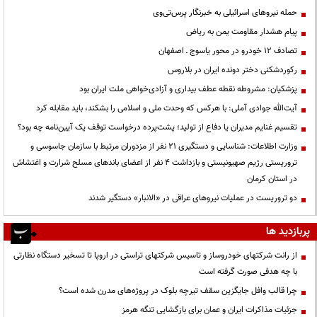
حمله نیروهای اسرائیلی به خبرنگار پرس‌تی‌وی
پیام هشدار مقاومت یمن به ریاض
تصادف ۱۲ خودرو در محور یاسوج ـ اصفهان
رکوردشکنی دختر دونده ایران در بلاروس
پزشکیان: مشروطه نقطه عطف بیداری و آزادی‌خواهی ملت ایران بود
آیت‌الله جوادی آملی: با هرکس که وحدت ملی و اسلامی را بشکند، باید مقابله کرد
تقسیم غنایم مدیران یا دفاع از تولید؛ پشت‌پرده درخواست توقف یک آیین‌نامه چه بود؟
وزارت اطلاعات: شناسایی و دستگیری ۲۱ نفر از مزدوران مرتبط با سازمان جاسوسی و
تروریستی رژیم صهیونیستی و بازداشت ۴ نفر از اعضای باندهای مسلح شرارت و اغتشاش
در استان کرمان
دو تروریست در عملیات نیروهای عراقی در «الانبار» دستگیر شدند
پربازدید ها
از رانت‌ شرکتهای خودروساز و تاسیس شرکتهای تراستی در اروپا تا تسخیر دستگاه نظارتی
با چه هدفی صورت گرفته است
چرا قالب وافل جایگزین سقف تیرچه بلوک در پروژه‌های مدرن شده است؟
جزئیات مذاکرات ایران و عمان برای بازگشایی تنگه هرمز