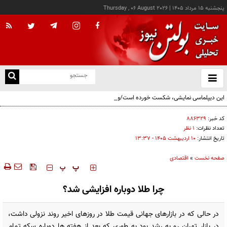
پنجشنبه ۱۵ مرداد ۱۴۰۵
|
Thursday , 06 August 2026
از
و
ته
این دیپلماسی نمایشی، شکست خورده است/واقعیت‌ها را بپذیرید و به تعهدات خود عمل کنید
ن
نو
کد خبر:
۸۸۶۳۲۹
تعداد نظرات:
۱ نظر
تاریخ انتشار:
۱۰ ارديبهشت ۱۴۰۵ - ۱۳:۳۷
صفحه نخست
»
اقتصادی
‍‍‍ پ
پ
چرا طلا دوباره افزایشی شد؟
در حالی که در بازارهای جهانی قیمت طلا در روزهای اخیر روند نزولی داشت،
در بازار تهران رو به رشد بود به طوری که بعد از هفته ها دوباره سکه تمام