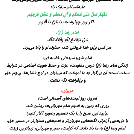
علیه‌السلام مبارک باد
اللّهُمَّ صَلِّ عَلَى مُحَمَّدٍ وَ آلِ مُحَمَّدٍ وَ عَجِّلْ فَرَجَهُم
ذکر روز چهارشنبه: یا حَیُّ یا قَیّوم
امام رضا (ع):
مَنْ تَوَاضَعَ لِلّهِ رَفَعَهُ اللّهُ.
هر کس برای خدا فروتنی کند، خداوند او را بالا می‌برد.
امام شهیدسیدعلی خامنه ای:
زندگی امام رضا (ع) درس مقاومت، عزت و حفظ هویت اسلامی در شرایط
سخت است؛ آن بزرگوار به ما آموخت که می‌توان در اوج فشارها، پرچم حق
را برافراشته نگه داشت.
عزیزان:
امروز، روز لبخندهای آسمانی است؛
روزی که زمین به قدوم امام مهربانی‌ها روشن شد.
بیایید این صبح را با یک تصمیم رضوی آغاز کنیم؛
با دل‌هایی آرام‌تر، نگاه‌هایی مهربان‌تر و قدم‌هایی استوارتر در مسیر حق.
امام رضا (ع) به ما یاد دادند که کرامت، صبر و مهربانی، زیباترین زینت