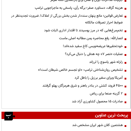
هزینه گزاف، دستاورد صفر؛ برگه رأی، پاسخی به ماجراجویی ترامپ
تعارض قوانین؛ مانع پنهان سنددار شدن بخش بزرگی از املاک/ ضرورت تجدیدنظر در
ضوابط احراز تصرفات مالکانه
تخم‌مرغ‌هایی که در مرز پوسیدند تا اقتدار اداری اثبات شود
انصارالله: رفع محاصره یمن مطالبه اصلی ماست
خودتحقیرها عریضه‌نویس کاخ سفید شده‌اند!
عملیات «نصر ۷» چه هدفی را دنبال می‌کرد؟
زلزله شهر یاسوج را لرزاند
تشخیص روان‌شناختی ترامپ: «او تجسم خالص شیطان است!»
آمریکا ویزای سفیر برزیل را باطل کرد
۴۵۰۰ فروند کشتی در بنادر باهنر و شرق هرمزگان پهلو گرفتند
۲ گزینه صنعا برای ریاض
صادرات ۱۵ محصول کشاورزی آزاد شد
پربحث ترین عناوین
هشتمین کلان شهر ایران مشخص شد