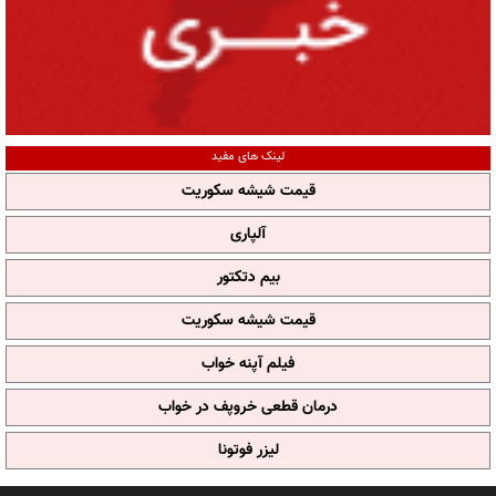
لینک های مفید
قیمت شیشه سکوریت
آلپاری
بیم دتکتور
قیمت شیشه سکوریت
فیلم آپنه خواب
درمان قطعی خروپف در خواب
لیزر فوتونا