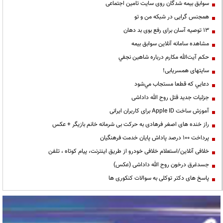
سوابق بیمه شدگان روی سایت تامین اجتماعی
همجنس گرایی در شبکه من و تو
13 توصیه آسان برای رفع بوی بد دهان
مشاهده سامانه آنلاين سوابق بیمه
حكم آيت‌الله مكارم درباره شاهين نجفي
سایتهای همسریابی!
دعايي كه قطعا مستجاب مي‌شود
جزئیات جدید قتل روح الله داداشی
آموزش ساخت Apple ID برای کاربران ایرانی
راز خنده های اصغر فرهادی به حرکت بی شرمانه خانم بازیگر + عکس
پرداخت ۱۰۰ درصد پاداش پایان خدمت فرهنگیان
خلافی آنلاین/استعلام خلافی خودرو از طریق اینترنت، پیام کوتاه ، تلفن
جسدغرق درخون روح الله داداشی (عکس)
پاسخ های دکتر توکلی به سوالات کنکوری ها