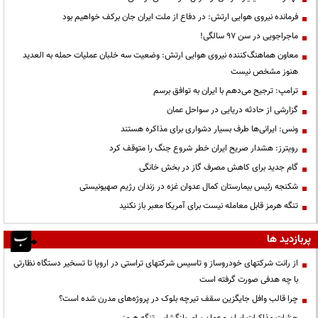
فرمانده نیروی هوایی ارتش: در دفاع از ملت ایران جان برکف خواهیم بود
ماجراجویی در سن ۹۷ سالگی!
معاون هماهنگ‌کننده نیروی هوایی ارتش: وضعیت سه خلبان عملیات حمله به العدید
هنوز مشخص نیست
ترامپ: ترجیح می‌دهم با ایران به توافق برسم
گزارشی از حادثه دریایی در سواحل عمان
ونس: ایرانی‌ها طرف بسیار دشواری برای مذاکره هستند
رویترز: هشدار صریح ایران خطر شروع جنگ را متوقف کرد
گام جدید برای کاهش مصرف گاز در بخش خانگی
شکنجه رئیس بیمارستان کمال عدوان غزه در زندان رژیم صهیونیستی
تنگه هرمز قابل معامله نیست برای آمریکا معبر باز نکنید
پربازدید ها
از رانت‌ شرکتهای خودروساز و تاسیس شرکتهای تراستی در اروپا تا تسخیر دستگاه نظارتی
با چه هدفی صورت گرفته است
چرا قالب وافل جایگزین سقف تیرچه بلوک در پروژه‌های مدرن شده است؟
جزئیات مذاکرات ایران و عمان برای بازگشایی تنگه هرمز