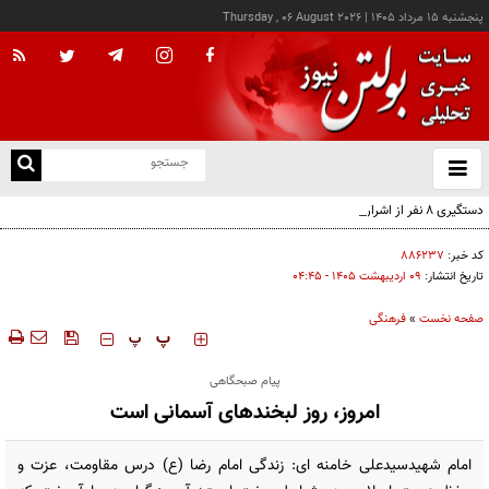
پنجشنبه ۱۵ مرداد ۱۴۰۵
|
Thursday , 06 August 2026
از
و
ته
دستگیری ۸ نفر از اشرار مسلح شاخص و مرتبطین گروهک‌های تروریستی
ن
نو
کد خبر:
۸۸۶۲۳۷
تاریخ انتشار:
۰۹ ارديبهشت ۱۴۰۵ - ۰۴:۴۵
صفحه نخست
»
فرهنگی
‍‍‍ پ
پ
پیام صبحگاهی
امروز، روز لبخندهای آسمانی است
امام شهیدسیدعلی خامنه ای: زندگی امام رضا (ع) درس مقاومت، عزت و