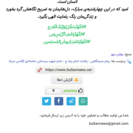
انسان است.
امید که در این چهارشنبه‌ی مبارک، دل‌هایمان به ضریح نگاهش گره بخورد
و زندگی‌مان رنگ رضایت الهی بگیرد.
#اللّهُمَّ‌عَجِّلْ‌لِوَلِيِّکَ‌الْفَرَج
#اللّهُمَّ‌اشْفِ‌کُلَّ‌مَرِیض
#اللّهُمَّ‌انصُرْ‌جُیوشَ‌المُسلِمين
منبع:
بولتن نیوز
برچسب ها:
پیام صبحگاهی
،
ولادت امام رضا ع
،
امام شهید سیدعلی خامنه‌ای (قدس سره)
گزارش خطا
پسندیدم
0
شما می توانید مطالب و تصاویر خود را به آدرس زیر ارسال فرمایید.
bultannews@gmail.com