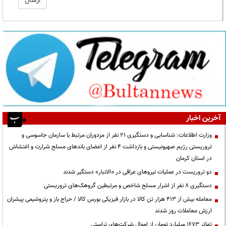
آخرین اخبار
وزارت اطلاعات: شناسایی و دستگیری ۲۱ نفر از مزدوران مرتبط با سازمان جاسوسی و
تروریستی رژیم صهیونیستی و بازداشت ۴ نفر از اعضای باندهای مسلح شرارت و اغتشاش
در استان کرمان
دو تروریست در عملیات نیروهای عراقی در «الانبار» دستگیر شدند
دستگیری ۸ نفر از اشرار مسلح شاخص و مرتبطین گروهک‌های تروریستی
معامله بیش از ۴۱۳ هزار تن کالا در بازار فیزیکی بورس کالا / حراج باز و پتروشیمی پیشران
ارزش معاملات روز شدند
تهاتر ۱۶۷۳ میلیارد تومان از اموال شرکت‌های تراستی