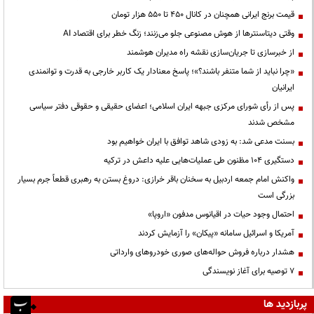
قیمت‌ برنج ایرانی همچنان در کانال ۴۵۰ تا ۵۵۰ هزار تومان
وقتی دیتاسنترها از هوش مصنوعی جلو می‌زنند؛ زنگ خطر برای اقتصاد AI
از خبرسازی تا جریان‌سازی نقشه راه مدیران هوشمند
«چرا نباید از شما متنفر باشند؟»؛ پاسخ معنادار یک کاربر خارجی به قدرت و توانمندی
ایرانیان
پس از رأی شورای مرکزی جبهه ایران اسلامی؛ اعضای حقیقی و حقوقی دفتر سیاسی
مشخص شدند
بسنت مدعی شد: به زودی شاهد توافق با ایران خواهیم بود
دستگیری ۱۰۴ مظنون طی عملیات‌هایی علیه داعش در ترکیه
واکنش امام جمعه اردبیل به سخنان باقر خرازی: دروغ بستن به رهبری قطعاً جرم بسیار
بزرگی است
احتمال وجود حیات در اقیانوس مدفون «اروپا»
آمریکا و اسرائیل سامانه «پیکان» را آزمایش کردند
هشدار درباره فروش حواله‌های صوری خودروهای وارداتی
۷ توصیه برای آغاز نویسندگی
پربازدید ها