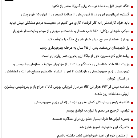
تنگه هرمز قابل معامله نیست برای آمریکا معبر باز نکنید
گستره امپراتوری ایران در ۵ قرن پیش از میلاد؛ تصویری از ایران ۲۵ قرن پیش
باید افراد کارآمدتر را به کار گرفت/ کاری می کنیم در معیشت مردم مشکلی پیش نیاید
موکب شهدای رزکان؛ ۱۵۲ شب همدلی، خدمت و میزبانی از مردم ولایت‌مدار شهریار
رویترز: هشدار صریح ایران خطر شروع جنگ را متوقف کرد
پل شهرستان پل‌سفید پس از ۲۵ سال به مرحله بهره‌برداری رسید
پیامدهای کنوانسیون خزر از واگذاری بحرین هم زیان‌بارتر است
وزارت اطلاعات: شناسایی و دستگیری ۲۱ نفر از مزدوران مرتبط با سازمان جاسوسی و
تروریستی رژیم صهیونیستی و بازداشت ۴ نفر از اعضای باندهای مسلح شرارت و اغتشاش
در استان کرمان
معامله بیش از ۴۱۳ هزار تن کالا در بازار فیزیکی بورس کالا / حراج باز و پتروشیمی پیشران
ارزش معاملات روز شدند
شکنجه رئیس بیمارستان کمال عدوان غزه در زندان رژیم صهیونیستی
ترامپ: ترجیح می‌دهم با ایران به توافق برسم
ونس: ایرانی‌ها طرف بسیار دشواری برای مذاکره هستند
کالابرگ این خانوارها امروز شارژ شد
از دشمن ذره ای امید خیرخواهی نباید داشته باشیم