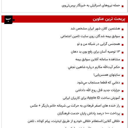
حمله نیروهای اسرائیلی به خبرنگار پرس‌تی‌وی
پربحث ترین عناوین
هشتمین کلان شهر ایران مشخص شد
سوابق بیمه شدگان روی سایت تامین اجتماعی
همجنس گرایی در شبکه من و تو
13 توصیه آسان برای رفع بوی بد دهان
مشاهده سامانه آنلاين سوابق بیمه
حكم آيت‌الله مكارم درباره شاهين نجفي
سایتهای همسریابی!
دعايي كه قطعا مستجاب مي‌شود
جزئیات جدید قتل روح الله داداشی
آموزش ساخت Apple ID برای کاربران ایرانی
راز خنده های اصغر فرهادی به حرکت بی شرمانه خانم بازیگر + عکس
پرداخت ۱۰۰ درصد پاداش پایان خدمت فرهنگیان
خلافی آنلاین/استعلام خلافی خودرو از طریق اینترنت، پیام کوتاه ، تلفن