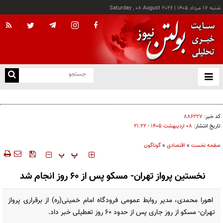
شنبه ۱۷ مرداد ۱۴۰۵
|
Saturday , 08 August 2026
از
و
ته
کالابرگ این خانوارها امروز شارژ شد
ن
نو
کد خبر:
۸۸۶۲۲۷
تاریخ انتشار:
۰۸ ارديبهشت ۱۴۰۵ - ۲۱:۲۲
صفحه نخست
»
اقتصادی
»
گوناگون
‍‍‍ پ
پ
نخستین پرواز تهران- مسکو پس از ۶۰ روز انجام شد
اهورا محمدی، مدیر روابط عمومی فرودگاه امام خمینی(ره) از برقراری پرواز
تهران- مسکو از روز جاری پس از حدود ۶۰ روز تعطیلی خبر داد.