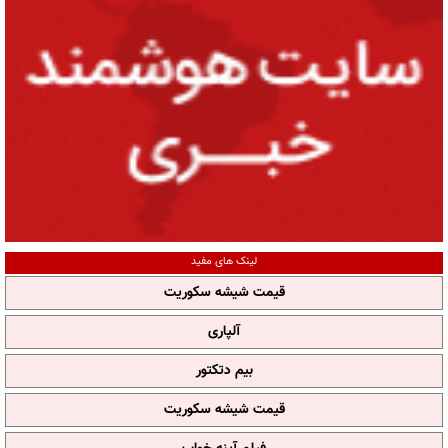
لینک های مفید
قیمت شیشه سکوریت
آلپاری
بیم دتکتور
قیمت شیشه سکوریت