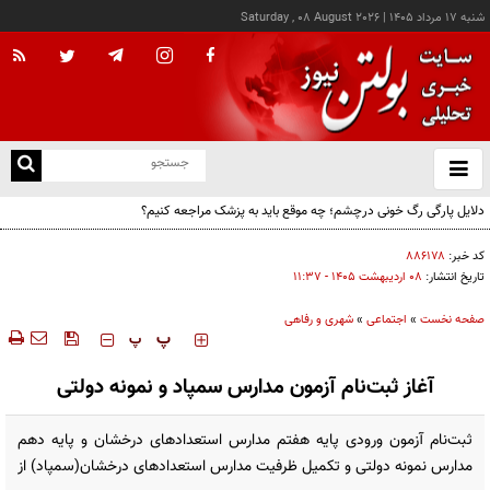
شنبه ۱۷ مرداد ۱۴۰۵
|
Saturday , 08 August 2026
از
و
ته
دلایل پارگی رگ خونی درچشم؛ چه موقع باید به پزشک مراجعه کنیم؟
ن
نو
کد خبر:
۸۸۶۱۷۸
تاریخ انتشار:
۰۸ ارديبهشت ۱۴۰۵ - ۱۱:۳۷
صفحه نخست
»
اجتماعی
»
شهری و رفاهی
‍‍‍ پ
پ
آغاز ثبت‌نام آزمون مدارس سمپاد و نمونه دولتی
ثبت‌نام آزمون ورودی پایه هفتم مدارس استعدادهای درخشان و پایه دهم
مدارس نمونه دولتی و تکمیل ظرفیت مدارس استعدادهای درخشان(سمپاد) از