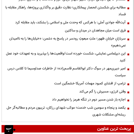
مطالبه برای شکستن انحصار پیمانکاری؛ نظارت دقیق بر واگذاری پروژه‌ها، راهکار مقابله با
فساد
آیت‌الله جوادی آملی: با هرکس که وحدت ملی و اسلامی را بشکند، باید مقابله کرد
فرق است میان مجاهدان در میدان و ساکتین
سربازانِ خیابانِ ظهور؛ ملتِ مبعوثِ رودسر در پاسخ به دشمن: «خیابان‌ها را به ناامیدان
نمی‌دهیم»
این دیپلماسی نمایشی، شکست خورده است/واقعیت‌ها را بپذیرید و به تعهدات خود عمل
کنید
امیر دبیری‌مهر در سوگ دکتر ابوالقاسم قاسم‌زاده؛ از خاطرات صداوسیما تا کلاس درس
سیاست
ترامپ از افشای کمبود مهمات آمریکا خشمگین است
وقتی انرژی، مسیرش را گم می‌کند
اجازه باز شدن مسیر دوم در تنگه هرمز را نخواهیم داد
یکصد و پنجاه و سومین شب خدمت؛ موکب شهدای رزکان، تریبون مردم و مطالبه‌گر حل
ریشه‌ای مشکلات شهری
پربحث ترین عناوین