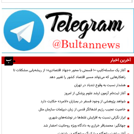
آخرین اخبار
آغاز یک سلسله‌کلیپ ۱۰ قسمتی با محور «جهاد اقتصادی»؛ از ریشه‌یابی مشکلات تا
راهکارهایی که می‌تواند مسیر اقتصاد کشور را تغییر دهد
هشدار نسبت به وقوع تندباد در تهران
آغاز ثبت‌نام آزمون ارشد علوم پزشکی از امروز
شواهد پژوهشی از وجود فسفر در بمباران «لامرد» حکایت دارد
خاصیت عجیب رژیم اشغالگر قدس از زبان دیپلمات سازمان ملل
ابراز نگرانی نسبت به افزایش غلط‌ها در نوشته‌های شهری
جهانگیر: محمدباقر خرازی به دادگاه ویژه روحانیت احضار شد
آغاز ساخت پناهگاه و پارکینگ -پناهگاه در پایتخت