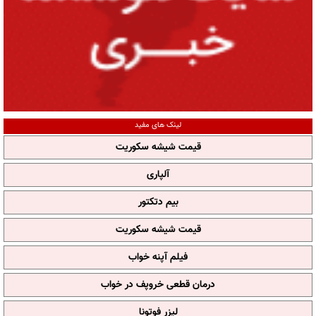
لینک های مفید
قیمت شیشه سکوریت
آلپاری
بیم دتکتور
قیمت شیشه سکوریت
فیلم آپنه خواب
درمان قطعی خروپف در خواب
لیزر فوتونا