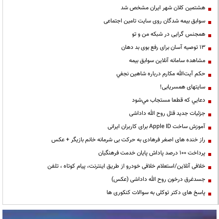
هشتمین کلان شهر ایران مشخص شد
سوابق بیمه شدگان روی سایت تامین اجتماعی
همجنس گرایی در شبکه من و تو
13 توصیه آسان برای رفع بوی بد دهان
مشاهده سامانه آنلاين سوابق بیمه
حكم آيت‌الله مكارم درباره شاهين نجفي
سایتهای همسریابی!
دعايي كه قطعا مستجاب مي‌شود
جزئیات جدید قتل روح الله داداشی
آموزش ساخت Apple ID برای کاربران ایرانی
راز خنده های اصغر فرهادی به حرکت بی شرمانه خانم بازیگر + عکس
پرداخت ۱۰۰ درصد پاداش پایان خدمت فرهنگیان
خلافی آنلاین/استعلام خلافی خودرو از طریق اینترنت، پیام کوتاه ، تلفن
جسدغرق درخون روح الله داداشی (عکس)
پاسخ های دکتر توکلی به سوالات کنکوری ها