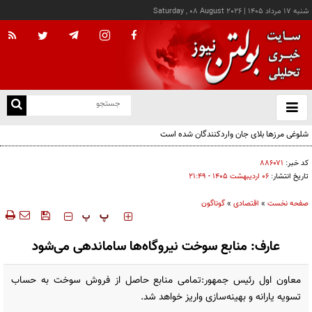
شنبه ۱۷ مرداد ۱۴۰۵
|
Saturday , 08 August 2026
از
و
ته
شلوغی مرزها بلای جان واردکنندگان شده است
ن
نو
کد خبر:
۸۸۶۰۷۱
تاریخ انتشار:
۰۶ ارديبهشت ۱۴۰۵ - ۲۱:۴۹
صفحه نخست
»
اقتصادی
»
گوناگون
‍‍‍ پ
پ
عارف: منابع سوخت نیروگاه‌ها ساماندهی می‌شود
معاون اول رئیس جمهور:تمامی منابع حاصل از فروش سوخت به حساب
تسویه یارانه و بهینه‌سازی واریز خواهد شد.