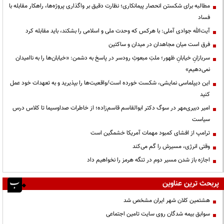
مطالبه برای شکستن انحصار پیمانکاری؛ نظارت دقیق بر واگذاری پروژه‌ها، راهکار مقابله با
فساد
آیت‌الله جوادی آملی: با هرکس که وحدت ملی و اسلامی را بشکند، باید مقابله کرد
فرق است میان مجاهدان در میدان و ساکتین
سربازانِ خیابانِ ظهور؛ ملتِ مبعوثِ رودسر در پاسخ به دشمن: «خیابان‌ها را به ناامیدان
نمی‌دهیم»
این دیپلماسی نمایشی، شکست خورده است/واقعیت‌ها را بپذیرید و به تعهدات خود عمل
کنید
امیر دبیری‌مهر در سوگ دکتر ابوالقاسم قاسم‌زاده؛ از خاطرات صداوسیما تا کلاس درس
سیاست
ترامپ از افشای کمبود مهمات آمریکا خشمگین است
وقتی انرژی، مسیرش را گم می‌کند
اجازه باز شدن مسیر دوم در تنگه هرمز را نخواهیم داد
پربحث ترین عناوین
هشتمین کلان شهر ایران مشخص شد
سوابق بیمه شدگان روی سایت تامین اجتماعی