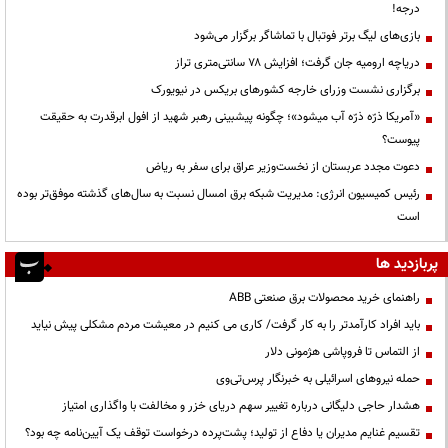
درجه!
بازی‌های لیگ برتر فوتبال با تماشاگر برگزار می‌شود
دریاچه ارومیه جان گرفت؛ افزایش ۷۸ سانتی‌متری تراز
برگزاری نشست وزرای خارجه کشورهای بریکس در نیویورک
«آمریکا ذرّه ذرّه آب میشود»؛ چگونه پیشبینی رهبر شهید از افول ابرقدرت به حقیقت
پیوست؟
دعوت مجدد عربستان از نخست‌وزیر عراق برای سفر به ریاض
رئیس کمیسیون انرژی: مدیریت شبکه برق امسال نسبت به سال‌های گذشته موفق‌تر بوده
است
پربازدید ها
راهنمای خرید محصولات برق صنعتی ABB
باید افراد کارآمدتر را به کار گرفت/ کاری می کنیم در معیشت مردم مشکلی پیش نیاید
از التماس تا فروپاشی هژمونی دلار
حمله نیروهای اسرائیلی به خبرنگار پرس‌تی‌وی
هشدار حاجی دلیگانی درباره تغییر سهم دریای خزر و مخالفت با واگذاری امتیاز
تقسیم غنایم مدیران یا دفاع از تولید؛ پشت‌پرده درخواست توقف یک آیین‌نامه چه بود؟