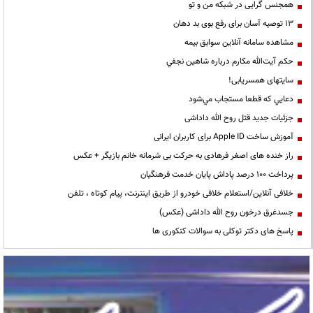
همجنس گرایی در شبکه من و تو
13 توصیه آسان برای رفع بوی بد دهان
مشاهده سامانه آنلاين سوابق بیمه
حكم آيت‌الله مكارم درباره شاهين نجفي
سایتهای همسریابی!
دعايي كه قطعا مستجاب مي‌شود
جزئیات جدید قتل روح الله داداشی
آموزش ساخت Apple ID برای کاربران ایرانی
راز خنده های اصغر فرهادی به حرکت بی شرمانه خانم بازیگر + عکس
پرداخت ۱۰۰ درصد پاداش پایان خدمت فرهنگیان
خلافی آنلاین/استعلام خلافی خودرو از طریق اینترنت، پیام کوتاه ، تلفن
جسدغرق درخون روح الله داداشی (عکس)
پاسخ های دکتر توکلی به سوالات کنکوری ها