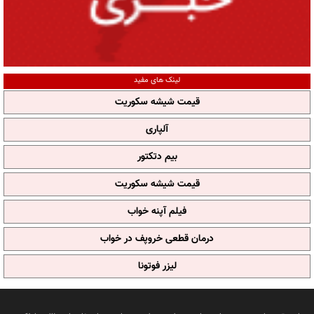
لینک های مفید
قیمت شیشه سکوریت
آلپاری
بیم دتکتور
قیمت شیشه سکوریت
فیلم آپنه خواب
درمان قطعی خروپف در خواب
لیزر فوتونا