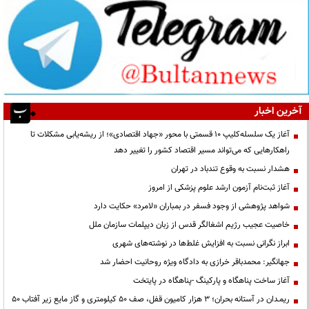
آخرین اخبار
آغاز یک سلسله‌کلیپ ۱۰ قسمتی با محور «جهاد اقتصادی»؛ از ریشه‌یابی مشکلات تا
راهکارهایی که می‌تواند مسیر اقتصاد کشور را تغییر دهد
هشدار نسبت به وقوع تندباد در تهران
آغاز ثبت‌نام آزمون ارشد علوم پزشکی از امروز
شواهد پژوهشی از وجود فسفر در بمباران «لامرد» حکایت دارد
خاصیت عجیب رژیم اشغالگر قدس از زبان دیپلمات سازمان ملل
ابراز نگرانی نسبت به افزایش غلط‌ها در نوشته‌های شهری
جهانگیر: محمدباقر خرازی به دادگاه ویژه روحانیت احضار شد
آغاز ساخت پناهگاه و پارکینگ -پناهگاه در پایتخت
ریمـدان در آستانه بحران؛ ۳ هزار کامیون قفل، صف ۵۰ کیلومتری و گاز مایع زیر آفتاب ۵۰