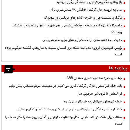
بازی‌های لیگ برتر فوتبال با تماشاگر برگزار می‌شود
دریاچه ارومیه جان گرفت؛ افزایش ۷۸ سانتی‌متری تراز
برگزاری نشست وزرای خارجه کشورهای بریکس در نیویورک
«آمریکا ذرّه ذرّه آب میشود»؛ چگونه پیشبینی رهبر شهید از افول ابرقدرت به حقیقت
پیوست؟
دعوت مجدد عربستان از نخست‌وزیر عراق برای سفر به ریاض
رئیس کمیسیون انرژی: مدیریت شبکه برق امسال نسبت به سال‌های گذشته موفق‌تر بوده
است
پربازدید ها
راهنمای خرید محصولات برق صنعتی ABB
باید افراد کارآمدتر را به کار گرفت/ کاری می کنیم در معیشت مردم مشکلی پیش نیاید
از التماس تا فروپاشی هژمونی دلار
حمله نیروهای اسرائیلی به خبرنگار پرس‌تی‌وی
هشدار حاجی دلیگانی درباره تغییر سهم دریای خزر و مخالفت با واگذاری امتیاز
مطالبه برای شکستن انحصار پیمانکاری؛ نظارت دقیق بر واگذاری پروژه‌ها، راهکار مقابله با
فساد