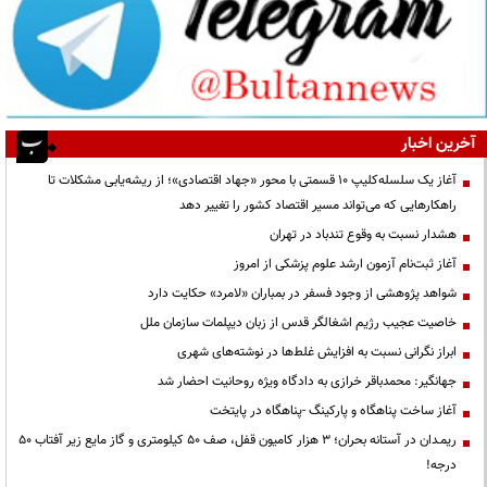
آخرین اخبار
آغاز یک سلسله‌کلیپ ۱۰ قسمتی با محور «جهاد اقتصادی»؛ از ریشه‌یابی مشکلات تا
راهکارهایی که می‌تواند مسیر اقتصاد کشور را تغییر دهد
هشدار نسبت به وقوع تندباد در تهران
آغاز ثبت‌نام آزمون ارشد علوم پزشکی از امروز
شواهد پژوهشی از وجود فسفر در بمباران «لامرد» حکایت دارد
خاصیت عجیب رژیم اشغالگر قدس از زبان دیپلمات سازمان ملل
ابراز نگرانی نسبت به افزایش غلط‌ها در نوشته‌های شهری
جهانگیر: محمدباقر خرازی به دادگاه ویژه روحانیت احضار شد
آغاز ساخت پناهگاه و پارکینگ -پناهگاه در پایتخت
ریمـدان در آستانه بحران؛ ۳ هزار کامیون قفل، صف ۵۰ کیلومتری و گاز مایع زیر آفتاب ۵۰
درجه!