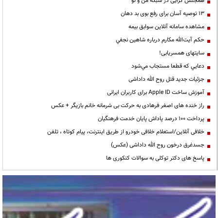
همجنس گرایی در شبکه من و تو
13 توصیه آسان برای رفع بوی بد دهان
مشاهده سامانه آنلاين سوابق بیمه
حكم آيت‌الله مكارم درباره شاهين نجفي
سایتهای همسریابی!
دعايي كه قطعا مستجاب مي‌شود
جزئیات جدید قتل روح الله داداشی
آموزش ساخت Apple ID برای کاربران ایرانی
راز خنده های اصغر فرهادی به حرکت بی شرمانه خانم بازیگر + عکس
پرداخت ۱۰۰ درصد پاداش پایان خدمت فرهنگیان
خلافی آنلاین/استعلام خلافی خودرو از طریق اینترنت، پیام کوتاه ، تلفن
جسدغرق درخون روح الله داداشی (عکس)
پاسخ های دکتر توکلی به سوالات کنکوری ها