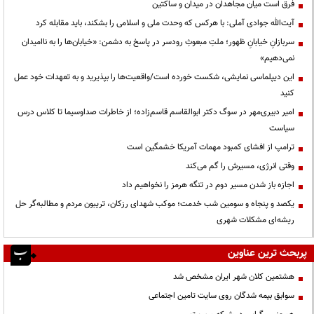
فرق است میان مجاهدان در میدان و ساکتین
آیت‌الله جوادی آملی: با هرکس که وحدت ملی و اسلامی را بشکند، باید مقابله کرد
سربازانِ خیابانِ ظهور؛ ملتِ مبعوثِ رودسر در پاسخ به دشمن: «خیابان‌ها را به ناامیدان
نمی‌دهیم»
این دیپلماسی نمایشی، شکست خورده است/واقعیت‌ها را بپذیرید و به تعهدات خود عمل
کنید
امیر دبیری‌مهر در سوگ دکتر ابوالقاسم قاسم‌زاده؛ از خاطرات صداوسیما تا کلاس درس
سیاست
ترامپ از افشای کمبود مهمات آمریکا خشمگین است
وقتی انرژی، مسیرش را گم می‌کند
اجازه باز شدن مسیر دوم در تنگه هرمز را نخواهیم داد
یکصد و پنجاه و سومین شب خدمت؛ موکب شهدای رزکان، تریبون مردم و مطالبه‌گر حل
ریشه‌ای مشکلات شهری
پربحث ترین عناوین
هشتمین کلان شهر ایران مشخص شد
سوابق بیمه شدگان روی سایت تامین اجتماعی