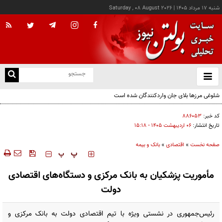
شنبه ۱۷ مرداد ۱۴۰۵
|
Saturday , 08 August 2026
از
و
ته
شلوغی مرزها بلای جان واردکنندگان شده است
ن
نو
کد خبر:
۸۸۶۰۵۳
تاریخ انتشار:
۰۶ ارديبهشت ۱۴۰۵ - ۱۵:۱۸
صفحه نخست
»
اقتصادی
»
بانک و بیمه
‍‍‍ پ
پ
مأموریت پزشکیان به بانک مرکزی و دستگاه‌های اقتصادی
دولت
رئیس‌جمهوری در نشستی ویژه با تیم اقتصادی دولت به بانک مرکزی و