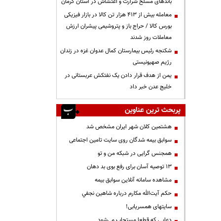
باندهای مسلح شرارت و اغتشاش در استان کرمان
معامله بیش از ۴۱۳ هزار تن کالا در بازار فیزیکی
بورس کالا / حراج باز و پتروشیمی پیشران ارزش
معاملات روز شدند
شکنجه رئیس بیمارستان کمال عدوان غزه در زندان
رژیم صهیونیستی
یمن از هدف قرار دادن یک نفتکش عربستانی در
خلیج عدن خبر داد
پربحث ترین عناوین
هشتمین کلان شهر ایران مشخص شد
سوابق بیمه شدگان روی سایت تامین اجتماعی
همجنس گرایی در شبکه من و تو
13 توصیه آسان برای رفع بوی بد دهان
مشاهده سامانه آنلاين سوابق بیمه
حكم آيت‌الله مكارم درباره شاهين نجفي
سایتهای همسریابی!
دعايي كه قطعا مستجاب مي‌شود