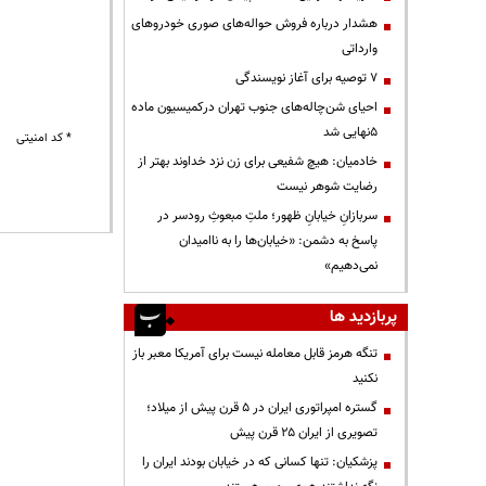
هشدار درباره فروش حواله‌های صوری خودروهای
وارداتی
۷ توصیه برای آغاز نویسندگی
احیای شن‌چاله‌های جنوب تهران درکمیسیون ماده
۵نهایی شد
* کد امنیتی
خادمیان: هیچ شفیعی برای زن نزد خداوند بهتر از
رضایت شوهر نیست
سربازانِ خیابانِ ظهور؛ ملتِ مبعوثِ رودسر در
پاسخ به دشمن: «خیابان‌ها را به ناامیدان
نمی‌دهیم»
پربازدید ها
تنگه هرمز قابل معامله نیست برای آمریکا معبر باز
نکنید
گستره امپراتوری ایران در ۵ قرن پیش از میلاد؛
تصویری از ایران ۲۵ قرن پیش
پزشکیان: تنها کسانی که در خیابان بودند ایران را