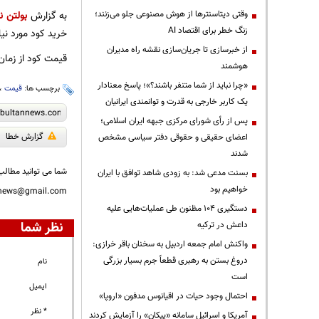
وقتی دیتاسنترها از هوش مصنوعی جلو می‌زنند؛
به گزارش
بولتن نی
زنگ خطر برای اقتصاد AI
خرید کود مورد نیاز
از خبرسازی تا جریان‌سازی نقشه راه مدیران
قیمت کود از زمان آغاز جنگ ب
هوشمند
«چرا نباید از شما متنفر باشند؟»؛ پاسخ معنادار
برچسب ها:
قیمت
،
یک کاربر خارجی به قدرت و توانمندی ایرانیان
پس از رأی شورای مرکزی جبهه ایران اسلامی؛
گزارش خطا
اعضای حقیقی و حقوقی دفتر سیاسی مشخص
شدند
شما می توانید مطالب 
بسنت مدعی شد: به زودی شاهد توافق با ایران
خواهیم بود
nnews@gmail.com
دستگیری ۱۰۴ مظنون طی عملیات‌هایی علیه
نظر شما
داعش در ترکیه
واکنش امام جمعه اردبیل به سخنان باقر خرازی:
دروغ بستن به رهبری قطعاً جرم بسیار بزرگی
نام
است
ایمیل
احتمال وجود حیات در اقیانوس مدفون «اروپا»
* نظر
آمریکا و اسرائیل سامانه «پیکان» را آزمایش کردند