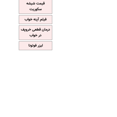
قیمت شیشه
سکوریت
فیلم آپنه خواب
درمان قطعی خروپف
در خواب
لیزر فوتونا