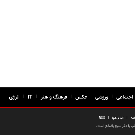
اجتماعی
|
ورزشی
|
عکس
|
فرهنگ و هنر
|
IT
|
انرژی
|
|
امه
آب و هوا
RSS
 با ذکر منبع بلامانع است.