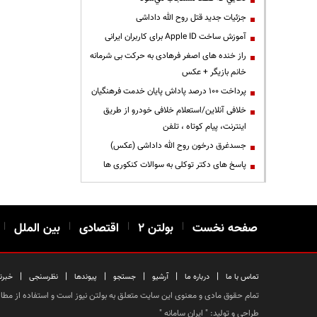
جزئیات جدید قتل روح الله داداشی
آموزش ساخت Apple ID برای کاربران ایرانی
راز خنده های اصغر فرهادی به حرکت بی شرمانه
خانم بازیگر + عکس
پرداخت ۱۰۰ درصد پاداش پایان خدمت فرهنگیان
خلافی آنلاین/استعلام خلافی خودرو از طریق
اینترنت، پیام کوتاه ، تلفن
جسدغرق درخون روح الله داداشی (عکس)
پاسخ های دکتر توکلی به سوالات کنکوری ها
صفحه نخست
|
بولتن ۲
|
اقتصادی
|
بین الملل
|
|
|
|
|
|
|
تماس با ما
درباره ما
آرشیو
جستجو
پیوندها
نظرسنجی
خبرن
تمام حقوق مادی و معنوی این سایت متعلق به بولتن نیوز است و استفاده از مطالب
طراحی و تولید: "
ایران سامانه
"