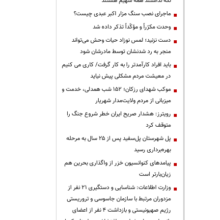
نگه نداشتند همه سهیم هستند
ماجرای نصب سنگ مزار اکبر عبدی چیست؟
وحدت مکرّراً و مؤکّداً تذکر داده شد
دست نزنید؛ لمس نوزاد حیات وحش می‌تواند
منجر به رد شدنشان توسط مادرشان شود
باید افراد کارآمدتر را به کار گرفت/ کاری می کنیم
در معیشت مردم مشکلی پیش نیاید
موکب شهدای رزکان؛ ۱۵۲ شب همدلی، خدمت و
میزبانی از مردم ولایت‌مدار شهریار
رویترز: هشدار صریح ایران خطر شروع جنگ را
متوقف کرد
پل شهرستان پل‌سفید پس از ۲۵ سال به مرحله
بهره‌برداری رسید
پیامدهای کنوانسیون خزر از واگذاری بحرین هم
زیان‌بارتر است
وزارت اطلاعات: شناسایی و دستگیری ۲۱ نفر از
مزدوران مرتبط با سازمان جاسوسی و تروریستی
رژیم صهیونیستی و بازداشت ۴ نفر از اعضای