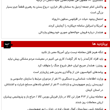
دستگیری ۱۰۴ مظنون طی عملیات‌هایی علیه داعش در ترکیه
واکنش امام جمعه اردبیل به سخنان باقر خرازی: دروغ بستن به رهبری قطعاً جرم بسیار
بزرگی است
احتمال وجود حیات در اقیانوس مدفون «اروپا»
آمریکا و اسرائیل سامانه «پیکان» را آزمایش کردند
هشدار درباره فروش حواله‌های صوری خودروهای وارداتی
پربازدید ها
تنگه هرمز قابل معامله نیست برای آمریکا معبر باز نکنید
باید افراد کارآمدتر را به کار گرفت/ کاری می کنیم در معیشت مردم مشکلی پیش نیاید
رویترز: هشدار صریح ایران خطر شروع جنگ را متوقف کرد
پیامدهای کنوانسیون خزر از واگذاری بحرین هم زیان‌بارتر است
وزارت اطلاعات: شناسایی و دستگیری ۲۱ نفر از مزدوران مرتبط با سازمان جاسوسی و
تروریستی رژیم صهیونیستی و بازداشت ۴ نفر از اعضای باندهای مسلح شرارت و اغتشاش
در استان کرمان
معامله بیش از ۴۱۳ هزار تن کالا در بازار فیزیکی بورس کالا / حراج باز و پتروشیمی پیشران
ارزش معاملات روز شدند
شکنجه رئیس بیمارستان کمال عدوان غزه در زندان رژیم صهیونیستی