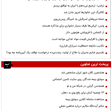
ترامپ: ترجیح می‌دهم با ایران به توافق برسم
کالابرگ این خانوارها امروز شارژ شد
حمله نیروهای اسرائیلی به خبرنگار پرس‌تی‌وی
ونس: ایرانی‌ها طرف بسیار دشواری برای مذاکره هستند
از التماس تا فروپاشی هژمونی دلار
جهان با افزایش قیمت مواد غذایی مواجه است
تکذیب شایعه «معافیت سربازان فراری»
تقسیم غنایم مدیران یا دفاع از تولید؛ پشت‌پرده درخواست توقف یک آیین‌نامه چه بود؟
پربحث ترین عناوین
هشتمین کلان شهر ایران مشخص شد
سوابق بیمه شدگان روی سایت تامین اجتماعی
همجنس گرایی در شبکه من و تو
13 توصیه آسان برای رفع بوی بد دهان
مشاهده سامانه آنلاين سوابق بیمه
حكم آيت‌الله مكارم درباره شاهين نجفي