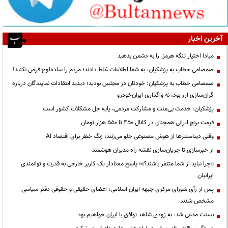
آخرین اخبار
مبادا اختیار تنگه هرمز را به دشمن بدهید
صمصامی خطاب به پزشکیان: به شما اطلاعات غلط دادند؛ مردم را ساده‌لوح فرض نکنید!
صمصامی خطاب به پزشکیان: خودتان در مجلس بودید؛ دیدید انتقادات نمایندگان درباره
گران‌سازی ارز بود، نه واگذاری ایران‌خودرو
پزشکیان: خدمت بی‌منت و مشارکت مردمی، پایه حل مشکلات کشور است
قیمت‌ برنج ایرانی همچنان در کانال ۴۵۰ تا ۵۵۰ هزار تومان
وقتی دیتاسنترها از هوش مصنوعی جلو می‌زنند؛ زنگ خطر برای اقتصاد AI
از خبرسازی تا جریان‌سازی نقشه راه مدیران هوشمند
«چرا نباید از شما متنفر باشند؟»؛ پاسخ معنادار یک کاربر خارجی به قدرت و توانمندی
ایرانیان
پس از رأی شورای مرکزی جبهه ایران اسلامی؛ اعضای حقیقی و حقوقی دفتر سیاسی
مشخص شدند
بسنت مدعی شد: به زودی شاهد توافق با ایران خواهیم بود