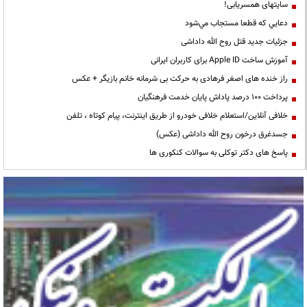
سایتهای همسریابی!
دعايي كه قطعا مستجاب مي‌شود
جزئیات جدید قتل روح الله داداشی
آموزش ساخت Apple ID برای کاربران ایرانی
راز خنده های اصغر فرهادی به حرکت بی شرمانه خانم بازیگر + عکس
پرداخت ۱۰۰ درصد پاداش پایان خدمت فرهنگیان
خلافی آنلاین/استعلام خلافی خودرو از طریق اینترنت، پیام کوتاه ، تلفن
جسدغرق درخون روح الله داداشی (عکس)
پاسخ های دکتر توکلی به سوالات کنکوری ها