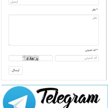
* نظر
* کد امنیتی