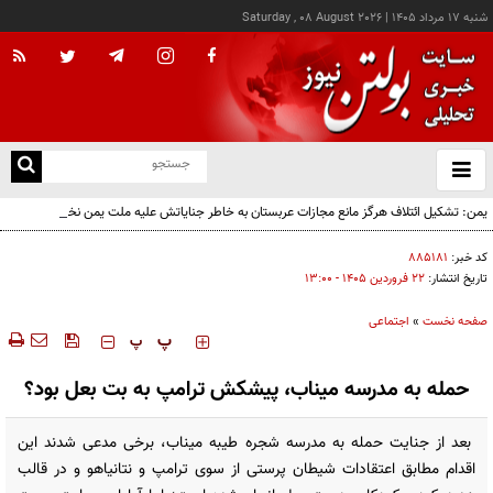
شنبه ۱۷ مرداد ۱۴۰۵
|
Saturday , 08 August 2026
از
و
ته
یمن: تشکیل ائتلاف هرگز مانع مجازات عربستان به خاطر جنایاتش علیه ملت یمن نخواهد شد
ن
نو
کد خبر:
۸۸۵۱۸۱
تاریخ انتشار:
۲۲ فروردين ۱۴۰۵ - ۱۳:۰۰
صفحه نخست
»
اجتماعی
‍‍‍ پ
پ
حمله به مدرسه میناب، پیشکش ترامپ به بت بعل بود؟
بعد از جنایت حمله به مدرسه شجره طیبه میناب، برخی مدعی شدند این
اقدام مطابق اعتقادات شیطان پرستی از سوی ترامپ و نتانیاهو و در قالب