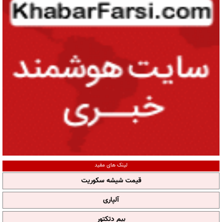
لینک های مفید
قیمت شیشه سکوریت
آلپاری
بیم دتکتور