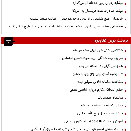
نوشابه رژیمی روی حافظه اثر می‌گذارد
توقف صادرات نفت عربستان به آمریکا
خادمیان: هیچ شفیعی برای زن نزد خداوند بهتر از رضایت شوهر نیست
صمصامی خطاب به پزشکیان: به شما اطلاعات غلط دادند؛ مردم را ساده‌لوح فرض نکنید!
پربحث ترین عناوین
هشتمین کلان شهر ایران مشخص شد
سوابق بیمه شدگان روی سایت تامین اجتماعی
همجنس گرایی در شبکه من و تو
13 توصیه آسان برای رفع بوی بد دهان
مشاهده سامانه آنلاين سوابق بیمه
حكم آيت‌الله مكارم درباره شاهين نجفي
سایتهای همسریابی!
دعايي كه قطعا مستجاب مي‌شود
جزئیات جدید قتل روح الله داداشی
آموزش ساخت Apple ID برای کاربران ایرانی
راز خنده های اصغر فرهادی به حرکت بی شرمانه خانم بازیگر + عکس