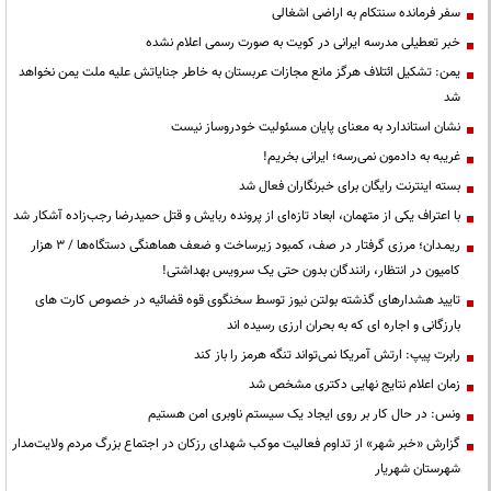
سفر فرمانده سنتکام به اراضی اشغالی
خبر تعطیلی مدرسه ایرانی در کویت به صورت رسمی اعلام نشده
یمن: تشکیل ائتلاف هرگز مانع مجازات عربستان به خاطر جنایاتش علیه ملت یمن نخواهد
شد
نشان استاندارد به معنای پایان مسئولیت خودروساز نیست
غریبه به دادمون نمی‌رسه؛ ایرانی بخریم!
بسته اینترنت رایگان برای خبرنگاران فعال شد
با اعتراف یکی از متهمان، ابعاد تازه‌ای از پرونده ربایش و قتل حمیدرضا رجب‌زاده آشکار شد
ریمـدان؛ مرزی گرفتار در صف، کمبود زیرساخت و ضعف هماهنگی دستگاه‌ها / ۳ هزار
کامیون در انتظار، رانندگان بدون حتی یک سرویس بهداشتی!
تایید هشدارهای گذشته بولتن نیوز توسط سخنگوی قوه قضائیه در خصوص کارت های
بارزگانی و اجاره ای که به بحران ارزی رسیده اند
رابرت پیپ: ارتش آمریکا نمی‌تواند تنگه هرمز را باز کند
زمان اعلام نتایج نهایی دکتری مشخص شد
ونس: در حال کار بر روی ایجاد یک سیستم ناوبری امن هستیم
گزارش «خبر شهر» از تداوم فعالیت موکب شهدای رزکان در اجتماع بزرگ مردم ولایت‌مدار
شهرستان شهریار