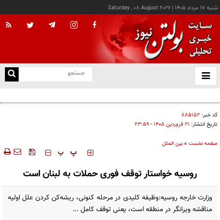
شنبه ۱۷ مرداد ۱۴۰۵
|
Saturday , 08 August 2026
از
و
ته
پزشکیان: خدمت بی‌منت و مشارکت مردمی، پایه حل مشکلات کشور است
ن
نو
کد خبر:
۸۸۵۱۵۲
تاریخ انتشار:
۲۱ فروردين ۱۴۰۵ - ۲۳:۵۹
صفحه نخست
»
بین الملل
‍‍‍ پ
پ
روسیه خواستار توقف فوری حملات به لبنان است
وزارت خارجه روسیه:وظیفه کلیدی در مرحله کنونی، ریشه‌کن کردن علل اولیه
مناقشه ویرانگر در منطقه است، یعنی توقف کامل ...