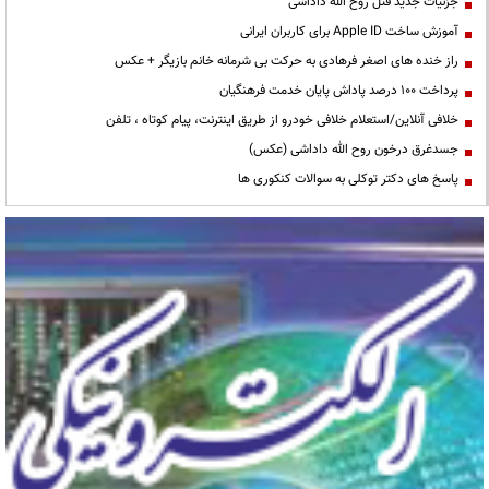
جزئیات جدید قتل روح الله داداشی
آموزش ساخت Apple ID برای کاربران ایرانی
راز خنده های اصغر فرهادی به حرکت بی شرمانه خانم بازیگر + عکس
پرداخت ۱۰۰ درصد پاداش پایان خدمت فرهنگیان
خلافی آنلاین/استعلام خلافی خودرو از طریق اینترنت، پیام کوتاه ، تلفن
جسدغرق درخون روح الله داداشی (عکس)
پاسخ های دکتر توکلی به سوالات کنکوری ها