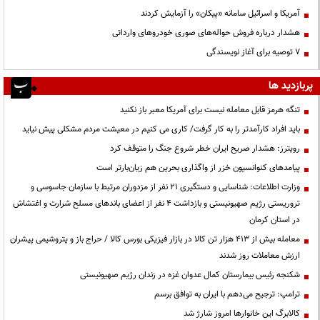
آمریکا و اسرائیل سامانه «پیکان» را آزمایش کردند
هشدار درباره فروش حواله‌های صوری خودروهای وارداتی
۷ توصیه برای آغاز نویسندگی
پربازدید ها
تنگه هرمز قابل معامله نیست برای آمریکا معبر باز نکنید
باید افراد کارآمدتر را به کار گرفت/ کاری می کنیم در معیشت مردم مشکلی پیش نیاید
رویترز: هشدار صریح ایران خطر شروع جنگ را متوقف کرد
پیامدهای کنوانسیون خزر از واگذاری بحرین هم زیان‌بارتر است
وزارت اطلاعات: شناسایی و دستگیری ۲۱ نفر از مزدوران مرتبط با سازمان جاسوسی و
تروریستی رژیم صهیونیستی و بازداشت ۴ نفر از اعضای باندهای مسلح شرارت و اغتشاش
در استان کرمان
معامله بیش از ۴۱۳ هزار تن کالا در بازار فیزیکی بورس کالا / حراج باز و پتروشیمی پیشران
ارزش معاملات روز شدند
شکنجه رئیس بیمارستان کمال عدوان غزه در زندان رژیم صهیونیستی
ترامپ: ترجیح می‌دهم با ایران به توافق برسم
کالابرگ این خانوارها امروز شارژ شد