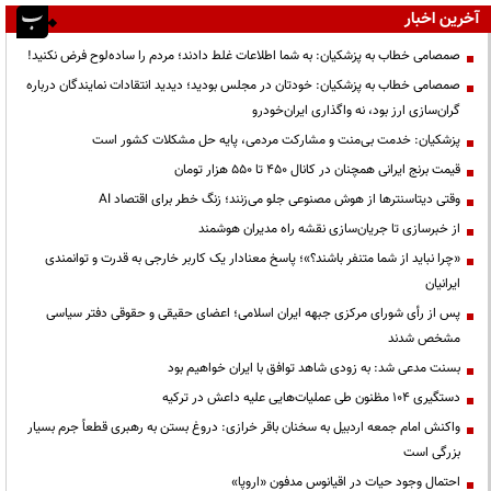
آخرین اخبار
صمصامی خطاب به پزشکیان: به شما اطلاعات غلط دادند؛ مردم را ساده‌لوح فرض نکنید!
صمصامی خطاب به پزشکیان: خودتان در مجلس بودید؛ دیدید انتقادات نمایندگان درباره
گران‌سازی ارز بود، نه واگذاری ایران‌خودرو
پزشکیان: خدمت بی‌منت و مشارکت مردمی، پایه حل مشکلات کشور است
قیمت‌ برنج ایرانی همچنان در کانال ۴۵۰ تا ۵۵۰ هزار تومان
وقتی دیتاسنترها از هوش مصنوعی جلو می‌زنند؛ زنگ خطر برای اقتصاد AI
از خبرسازی تا جریان‌سازی نقشه راه مدیران هوشمند
«چرا نباید از شما متنفر باشند؟»؛ پاسخ معنادار یک کاربر خارجی به قدرت و توانمندی
ایرانیان
پس از رأی شورای مرکزی جبهه ایران اسلامی؛ اعضای حقیقی و حقوقی دفتر سیاسی
مشخص شدند
بسنت مدعی شد: به زودی شاهد توافق با ایران خواهیم بود
دستگیری ۱۰۴ مظنون طی عملیات‌هایی علیه داعش در ترکیه
واکنش امام جمعه اردبیل به سخنان باقر خرازی: دروغ بستن به رهبری قطعاً جرم بسیار
بزرگی است
احتمال وجود حیات در اقیانوس مدفون «اروپا»