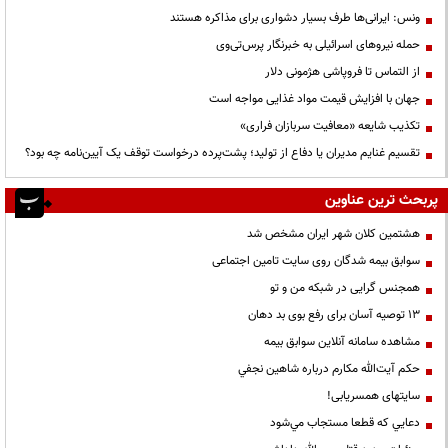
ونس: ایرانی‌ها طرف بسیار دشواری برای مذاکره هستند
حمله نیروهای اسرائیلی به خبرنگار پرس‌تی‌وی
از التماس تا فروپاشی هژمونی دلار
جهان با افزایش قیمت مواد غذایی مواجه است
تکذیب شایعه «معافیت سربازان فراری»
تقسیم غنایم مدیران یا دفاع از تولید؛ پشت‌پرده درخواست توقف یک آیین‌نامه چه بود؟
پربحث ترین عناوین
هشتمین کلان شهر ایران مشخص شد
سوابق بیمه شدگان روی سایت تامین اجتماعی
همجنس گرایی در شبکه من و تو
13 توصیه آسان برای رفع بوی بد دهان
مشاهده سامانه آنلاين سوابق بیمه
حكم آيت‌الله مكارم درباره شاهين نجفي
سایتهای همسریابی!
دعايي كه قطعا مستجاب مي‌شود