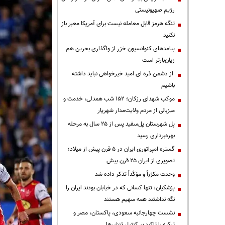
رژیم صهیونیستی
تنگه هرمز قابل معامله نیست برای آمریکا معبر باز
نکنید
پیامدهای کنوانسیون خزر از واگذاری بحرین هم
زیان‌بارتر است
از دشمن ذره ای امید خیرخواهی نباید داشته
باشیم
موکب شهدای رزکان؛ ۱۵۲ شب همدلی، خدمت و
میزبانی از مردم ولایت‌مدار شهریار
پل شهرستان پل‌سفید پس از ۲۵ سال به مرحله
بهره‌برداری رسید
گستره امپراتوری ایران در ۵ قرن پیش از میلاد؛
تصویری از ایران ۲۵ قرن پیش
وحدت مکرّراً و مؤکّداً تذکر داده شد
پزشکیان: تنها کسانی که در خیابان بودند ایران را
نگه نداشتند همه سهیم هستند
نشست چهارجانبه سعودی، پاکستان، مصر و
ترکیه با تاکید بر کنترل تنش‌ها