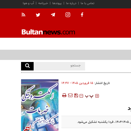
تماس با ما
|
درباره ما
|
پیوندها
|
خبرنامه
|
آب و هوا
تاریخ انتشار:
۱۵ فروردين ۱۴۰۵ - ۱۴:۴۷
‍‍‍ پ
پ
د
.