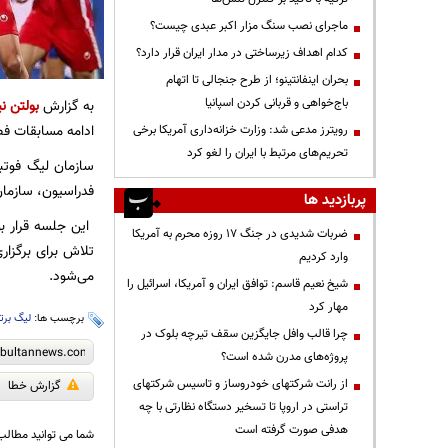
ماجرای نصب سنگ مزار اکبر عبدی چیست؟
کدام اهداف زیرساختی در مدار ایران قرار دارد؟
بحران اینفانتینو؛ از طرح جنجالی تا اتهام
باج‌خواهی و قربانی کردن اسپانیا
به گزارش
بولتن نی
ادامه مسابقات فصل ۱۴۰۵-۱۴۰۴، فردا یکشنبه تشک
رویترز مدعی شد: وزارت خزانه‌داری آمریکا برخی
تحریم‌های مرتبط با ایران را لغو کرد
فدراسیون، سازمان 
پربازدید ها
ضربات شدیدی در جنگ ۱۷ روزه محرم به آمریکا
تلاش برای برگزار
وارد کردیم
می‌شود.
شیخ نعیم قاسم: توافق ایران و آمریکا، اسرائیل را
مهار کرد
برچسب ها:
لیگ برت
چرا قالب وافل جایگزین سقف تیرچه بلوک در
پروژه‌های مدرن شده است؟
از رانت‌ شرکتهای خودروساز و تاسیس شرکتهای
گزارش خطا
تراستی در اروپا تا تسخیر دستگاه نظارتی با چه
هدفی صورت گرفته است
شما می توانید مطالب 