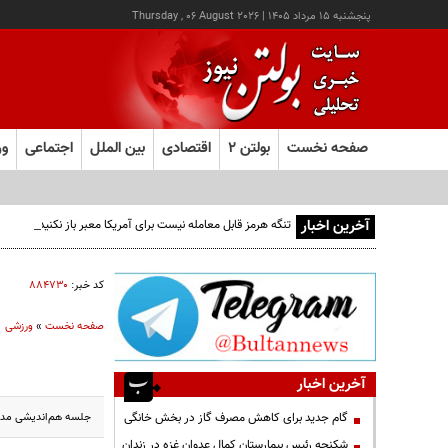
پنجشنبه ۱۵ مرداد ۱۴۰۵
|
Thursday , 06 August 2026
صفحه نخست
بولتن ۲
اقتصادی
بین الملل
اجتماعی
ور
آخرین اخبار
تنگه هرمز قابل معامله نیست برای آمریکا معبر باز نکنید
کد خبر:
۸۸۴۷۳۰
صفحه نخست
»
ورزشی
آخرین اخبار
جلسه هم‌اندیشی مدیران عام
گام جدید برای کاهش مصرف گاز در بخش خانگی
شکنجه رئیس بیمارستان کمال عدوان غزه در زندان