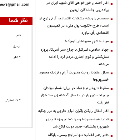
آغاز اجتماع خون‌خواهی اقای شهید ایران در
nnews@gmail.com
پیاده‌روی جاماندگان اربعین
صمصامی: ریشه مشکلات اقتصادی، گرانی نرخ ارز
نظر شما
است/ طرح «تقویت پول ملی» در کمیسیون
اقتصادی رأی نیاورد
نام
میناب؛ شهرِ مقبره‌های کوچک!
ایمیل
جهاد اسلامی: اسرائیل با چراغ سبز آمریکا، پروژه
نسل‌کشی و کوچ اجباری مردم غزه را ادامه
* نظر
می‌دهد
مدالِ اعتماد؛ روایت مدیریت آرام و نزدیک محمود
خسروی‌وفا
سقوط تاریخی نرخ تولد در ایران؛ شمار نوزادان
برای نخستین بار در ۶۰ سال گذشته زیر ۹۰۰ هزار
* کد امنیتی
نفر رفت
آغاز انتقال رایگان زائران اتباع خارجی به مرز چذابه
تمدید همه مجوزها و مهلت‌های ویژه تا پایان
شهریور؛ بخشنامه جدید دولت ابلاغ شد
دفتر رهبر انقلاب: تنها مراجع رسمی، پایگاه