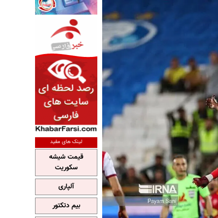
لینک های مفید
قیمت شیشه
سکوریت
آلپاری
بیم دتکتور