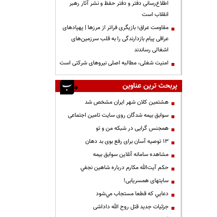
اطلاع‌رسانی دفتر و دفتر حفظ و نشر آثار رهبر
انقلاب است
مقاومت عراق؛ بازیگری فراتر از مرزها | پهپادهای
عراقی پیام بازدارندگی را به قلب سرزمین‌های
اشغالی رساندند
‌امنیت شغلی، مطالبه اصلی نیروهای شرکتی است
پربحث ترین عناوین
هشتمین کلان شهر ایران مشخص شد
سوابق بیمه شدگان روی سایت تامین اجتماعی
همجنس گرایی در شبکه من و تو
13 توصیه آسان برای رفع بوی بد دهان
مشاهده سامانه آنلاين سوابق بیمه
حكم آيت‌الله مكارم درباره شاهين نجفي
سایتهای همسریابی!
دعايي كه قطعا مستجاب مي‌شود
جزئیات جدید قتل روح الله داداشی