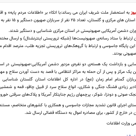
یوز
به استحضار ملت شریف ایران می رساند:با اتکاء بر «اطلاعات مردم پایه» و اقد
ستان، تعداد ۲۵ نفر از سربازان صهیون دستگیر و ۱۵ نفر به مرجع قضایی معرفی شدند:
رتباط با ستاد رسانه‌ی صهیونیست‌ها (شبکه تروریستی اینترنشنال) و ارسال مختص
این پایگاه جاسوسی و ارتباط با گروهک‌های تروریستی تجزیه طلب، مترصد اقدام می
هیونی بودند.
یی و بازداشت یک هسته‌ی دو نفره‌ی مزدور دشمن آمریکایی-صهیونیستی در است
 یک مرکز و پس از آن حمله به مراکز انتظامی با قصد به دست آوردن سلاح و مهما
ازان گمنام امام زمان (عج) در اداره کل اطلاعات استان گلستان شناسایی 
یر زیادی فشنگ جنگی و شکاری، انواع سلاح سرد از قبیل چاقو، قمه و شمشیر، ت
رنجک صوتی و دودزا، شوکر، پرچمهای رژیم جنایتکار آمریکا و پلاک‌های سرقتی خو
در خارج از کشور، برای مصادره اموال به دستگاه قضائی ارسال شد.
زارت اطلاعات