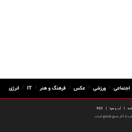
اجتماعی
|
ورزشی
|
عکس
|
فرهنگ و هنر
|
IT
|
انرژی
|
|
امه
آب و هوا
RSS
 با ذکر منبع بلامانع است.