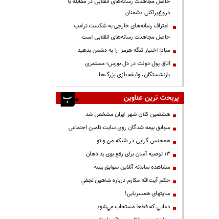
حاصل مجاهدت رسانه‌های انقلابی در مقابله با
دروغ‌پراکنی دشمنان
اعتراف رسانه‌های خارجی به شکست ترامپ
حاصل مجاهدت رسانه‌های انقلابی است
مبادا اختیار تنگه هرمز را به دشمن بدهید
اتاق پول دولت در دل بورس؛ مستمری
بازنشستگان، وثیقه بازی بزرگ‌ها
پربحث ترین عناوین
هشتمین کلان شهر ایران مشخص شد
سوابق بیمه شدگان روی سایت تامین اجتماعی
همجنس گرایی در شبکه من و تو
13 توصیه آسان برای رفع بوی بد دهان
مشاهده سامانه آنلاين سوابق بیمه
حكم آيت‌الله مكارم درباره شاهين نجفي
سایتهای همسریابی!
دعايي كه قطعا مستجاب مي‌شود