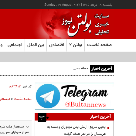
يکشنبه ۱۸ مرداد ۱۴۰۵
|
Sunday , 09 August 2026
صفحه نخست
بولتن ۲
اقتصادی
بین الملل
اجتماعی
ور
آخرین اخبار
حمله مسلحانه به قهوه‌خانه‌ای در زاهدان؛ ۲ نفر جان باختند
کد خبر:
۸۸۳۸۱۲
صفحه نخست
»
اجتماعی
آخرین اخبار
یحیی سریع: ارتش یمن مزدوران وابسته به
نفر از سربازان صهیون دستگیر و ۱۵ نفر به مر
عربستان را در تعز هدف گرفت