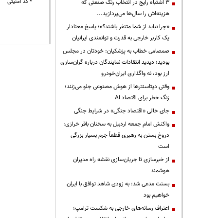
* کد امنیتی
3 اشتباه رایج در انتخاب رنگ صنعتی که
هزینه‌اش را سال‌ها می‌پردازید...
«چرا نباید از شما متنفر باشند؟»؛ پاسخ معنادار
یک کاربر خارجی به قدرت و توانمندی ایرانیان
صمصامی خطاب به پزشکیان: خودتان در مجلس
بودید؛ دیدید انتقادات نمایندگان درباره گران‌سازی
ارز بود، نه واگذاری ایران‌خودرو
وقتی دیتاسنترها از هوش مصنوعی جلو می‌زنند؛
زنگ خطر برای اقتصاد AI
جای خالی «اقتصاد جنگی» در شرایط جنگی
واکنش امام جمعه اردبیل به سخنان باقر خرازی:
دروغ بستن به رهبری قطعاً جرم بسیار بزرگی
است
از خبرسازی تا جریان‌سازی نقشه راه مدیران
هوشمند
بسنت مدعی شد: به زودی شاهد توافق با ایران
خواهیم بود
اعتراف رسانه‌های خارجی به شکست ترامپ؛