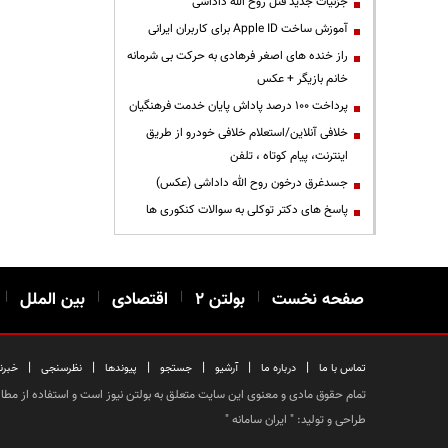
جزئیات جدید قتل روح الله داداشی
آموزش ساخت Apple ID برای کاربران ایرانی
راز خنده های اصغر فرهادی به حرکت بی شرمانه
خانم بازیگر + عکس
پرداخت ۱۰۰ درصد پاداش پایان خدمت فرهنگیان
خلافی آنلاین/استعلام خلافی خودرو از طریق
اینترنت، پیام کوتاه ، تلفن
جسدغرق درخون روح الله داداشی (عکس)
پاسخ های دکتر توکلی به سوالات کنکوری ها
صفحه نخست
|
بولتن ۲
|
اقتصادی
|
بین الملل
|
|
|
|
|
|
|
تماس با ما
درباره ما
آرشیو
جستجو
پیوندها
نظرسنجی
خبرن
تمام حقوق مادی و معنوی این سایت متعلق به بولتن نیوز است و استفاده از مطالب
طراحی و تولید: "
ایران سامانه
"