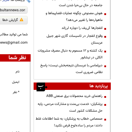
برچسب ها:
سرباز
،
جامعه در حال بی‌حیا شدن است
هوش مصنوعی چگونه عملیات فضاپیماها و
ماهواره‌ها را تغییر می‌دهد؟
گزارش خطا
انفجارها کی‌یف را دوباره لرزاند
شما می توانید مطالب 
وقوع انفجار در تاسیسات گازی شهر جبیل
عربستان
nnews@gmail.com
یک کشته و ۱۲ مسموم به دنبال مصرف مشروبات
نظر شما
الکلی در نیشابور
دیپلماسی با عربستان نتیجه‌بخش نیست؛ پاسخ
نام
نظامی ضروری است
ایمیل
پربازدید ها
* نظر
راهنمای خرید محصولات برق صنعتی ABB
پزشکیان: خدمت بی‌منت و مشارکت مردمی، پایه
حل مشکلات کشور است
صمصامی خطاب به پزشکیان: به شما اطلاعات غلط
دادند؛ مردم را ساده‌لوح فرض نکنید!