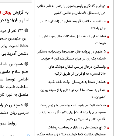
دیدار و گفتگوی رئیس‌جمهور با رهبر معظم انقلاب
به گزارش
بولتن ن
درباره مسائل اقتصادی و نظامی کشور
امام زمان(عج) در استان های مرکزی و گل
حمله مسلحانه به قهوه‌خانه‌ای در زاهدان؛ ۲ نفر
جان باختند
🟢 ۲۳ نفر از مزدوران دشمن آمریکایی صهیونیستی در استان مرکزی شناسایی و دستگیر شدند.
نماینده ای که به دلیل مشکلات مالی موبایلش را
این متهمین ضمن ا
فروخت
حافظ امنیت برای 
۵ متهم در پرونده قتل حمیدرضا رجب‌زاده دستگیر
دشمن آمریکایی ص
شدند/ یک زن در میان دستگیرشدگان + جزئیات
🟢 همچنین شناسا
واشنگتن درحال بررسی انتقال موشک‌های
خلع سلاح مامورین
«آتاکامس» به اوکراین از طریق ترکیه
اقدامی توسط سرب
هشدار صنعا به عربستان: وقت تلف نکنید
سلطنت‌طلب، مقاد
اعدام بد است اما قلب تپنده‌ای را از سینه بیرون
متعلق به غیر، نا
کشیدن نه!
به همه ثابت می‌شود که دیپلماسی با رژیم پست
فارسی زبان دشمن 
سعودی بی‌فایده است| برای تنبیه آل‌سعود باید با
اقدام نظامی تحقیرشان کنیم
روابط عمومی و
تاراج هویت ملی در بازار بی‌صاحب پوشاک؛
مسئولان نظارت کجا خوابیده‌اند؟ / زیر سایه جنگ،