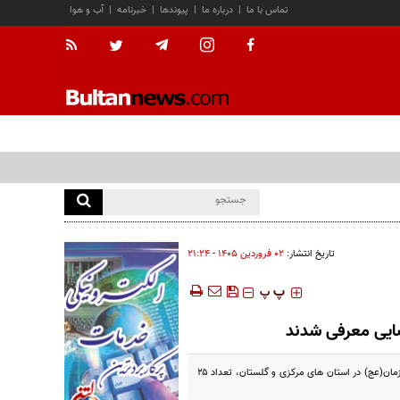
تماس با ما
|
درباره ما
|
پیوندها
|
خبرنامه
|
آب و هوا
تاریخ انتشار:
۰۲ فروردين ۱۴۰۵ - ۲۱:۲۴
‍‍‍ پ
پ
به استحضار ملت شریف ایران می رساند:با اتکاء بر «اطلاعات مردم پایه» و اقدامات اطلاعاتی و عملیاتی سربازان گمنام امام زمان(عج) در استان های مرکزی و گلستان، تعداد ۲۵