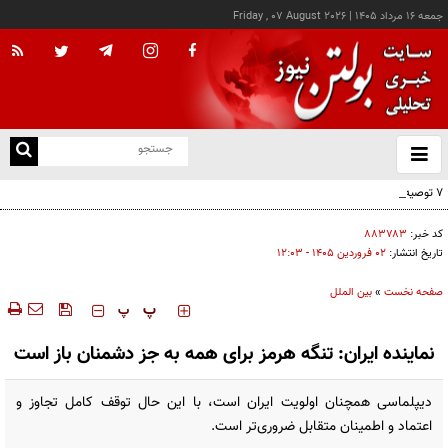
جمعه ۱۶ مرداد ۱۴۰۵
|
Friday , 07 August 2026
از
و
ته
۷ توصیه برای آغاز نویسندگی
ن
نو
کد خبر:
۸۸۳۷۸۳
تاریخ انتشار:
۰۲ فروردين ۱۴۰۵ - ۱۲:۰۳
صفحه نخست
»
بین الملل
‍‍‍ پ
پ
نماینده ایران: تنگه هرمز برای همه به جز دشمنان باز است
دیپلماسی همچنان اولویت ایران است، با این حال توقف کامل تجاوز و
اعتماد و اطمینان متقابل ضروری‌تر است.