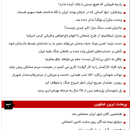
پارچه فروشی که هیچ نسبتی با بانک آینده ندارد!
پزشکیان: تنها کسانی که در خیابان بودند ایران را نگه نداشتند همه سهیم هستند
وحدت مکرّراً و مؤکّداً تذکر داده شد
ماجرای نصب سنگ مزار اکبر عبدی چیست؟
بحران اینفانتینو؛ از طرح جنجالی تا اتهام باج‌خواهی و قربانی کردن اسپانیا
دست نزنید؛ لمس نوزاد حیات وحش می‌تواند منجر به رد شدنشان توسط مادرشان شود
تأملی بر خسارت‌های نامرئی وارد شده بر عاملان جنگ علیه ایران
چاقی به دلیل بی‌ارادگی نیست؛ مغز می‌خواهد چاق بمانیم!
باید افراد کارآمدتر را به کار گرفت/ کاری می کنیم در معیشت مردم مشکلی پیش نیاید
موکب شهدای رزکان؛ ۱۵۲ شب همدلی، خدمت و میزبانی از مردم ولایت‌مدار شهریار
رویترز: هشدار صریح ایران خطر شروع جنگ را متوقف کرد
پل شهرستان پل‌سفید پس از ۲۵ سال به مرحله بهره‌برداری رسید
پربحث ترین عناوین
هشتمین کلان شهر ایران مشخص شد
سوابق بیمه شدگان روی سایت تامین اجتماعی
همجنس گرایی در شبکه من و تو