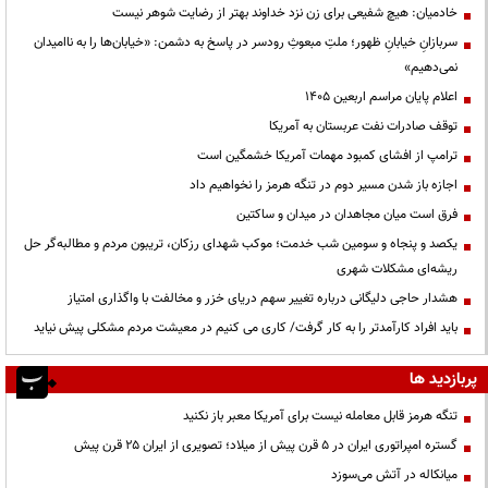
خادمیان: هیچ شفیعی برای زن نزد خداوند بهتر از رضایت شوهر نیست
سربازانِ خیابانِ ظهور؛ ملتِ مبعوثِ رودسر در پاسخ به دشمن: «خیابان‌ها را به ناامیدان
نمی‌دهیم»
اعلام پایان مراسم اربعین ۱۴۰۵
توقف صادرات نفت عربستان به آمریکا
ترامپ از افشای کمبود مهمات آمریکا خشمگین است
اجازه باز شدن مسیر دوم در تنگه هرمز را نخواهیم داد
فرق است میان مجاهدان در میدان و ساکتین
یکصد و پنجاه و سومین شب خدمت؛ موکب شهدای رزکان، تریبون مردم و مطالبه‌گر حل
ریشه‌ای مشکلات شهری
هشدار حاجی دلیگانی درباره تغییر سهم دریای خزر و مخالفت با واگذاری امتیاز
باید افراد کارآمدتر را به کار گرفت/ کاری می کنیم در معیشت مردم مشکلی پیش نیاید
پربازدید ها
تنگه هرمز قابل معامله نیست برای آمریکا معبر باز نکنید
گستره امپراتوری ایران در ۵ قرن پیش از میلاد؛ تصویری از ایران ۲۵ قرن پیش
میانکاله در آتش می‌سوزد