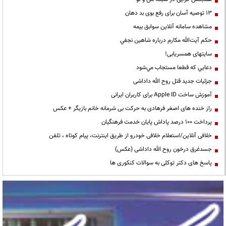
13 توصیه آسان برای رفع بوی بد دهان
مشاهده سامانه آنلاين سوابق بیمه
حكم آيت‌الله مكارم درباره شاهين نجفي
سایتهای همسریابی!
دعايي كه قطعا مستجاب مي‌شود
جزئیات جدید قتل روح الله داداشی
آموزش ساخت Apple ID برای کاربران ایرانی
راز خنده های اصغر فرهادی به حرکت بی شرمانه خانم بازیگر + عکس
پرداخت ۱۰۰ درصد پاداش پایان خدمت فرهنگیان
خلافی آنلاین/استعلام خلافی خودرو از طریق اینترنت، پیام کوتاه ، تلفن
جسدغرق درخون روح الله داداشی (عکس)
پاسخ های دکتر توکلی به سوالات کنکوری ها