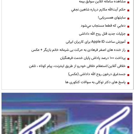
مشاهده سامانه آنلاين سوابق بیمه
حكم آيت‌الله مكارم درباره شاهين نجفي
سایتهای همسریابی!
دعايي كه قطعا مستجاب مي‌شود
جزئیات جدید قتل روح الله داداشی
آموزش ساخت Apple ID برای کاربران ایرانی
راز خنده های اصغر فرهادی به حرکت بی شرمانه خانم بازیگر + عکس
پرداخت ۱۰۰ درصد پاداش پایان خدمت فرهنگیان
خلافی آنلاین/استعلام خلافی خودرو از طریق اینترنت، پیام کوتاه ، تلفن
جسدغرق درخون روح الله داداشی (عکس)
پاسخ های دکتر توکلی به سوالات کنکوری ها