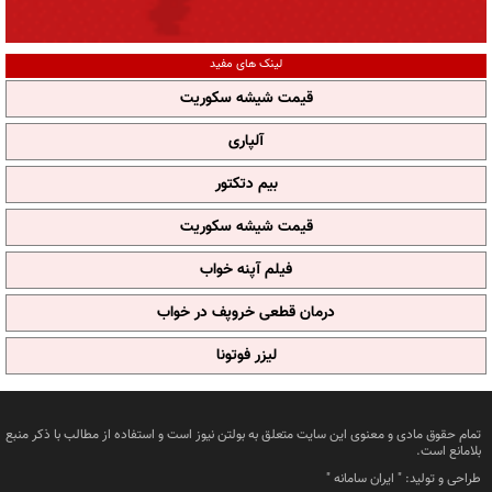
لینک های مفید
قیمت شیشه سکوریت
آلپاری
بیم دتکتور
قیمت شیشه سکوریت
فیلم آپنه خواب
درمان قطعی خروپف در خواب
لیزر فوتونا
تمام حقوق مادی و معنوی این سایت متعلق به بولتن نیوز است و استفاده از مطالب با ذکر منبع
بلامانع است.
طراحی و تولید: "
ایران سامانه
"