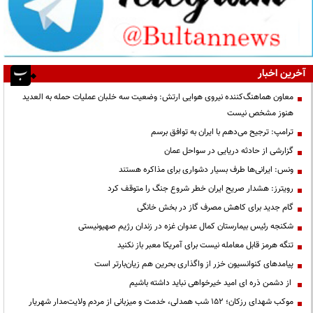
آخرین اخبار
معاون هماهنگ‌کننده نیروی هوایی ارتش: وضعیت سه خلبان عملیات حمله به العدید
هنوز مشخص نیست
ترامپ: ترجیح می‌دهم با ایران به توافق برسم
گزارشی از حادثه دریایی در سواحل عمان
ونس: ایرانی‌ها طرف بسیار دشواری برای مذاکره هستند
رویترز: هشدار صریح ایران خطر شروع جنگ را متوقف کرد
گام جدید برای کاهش مصرف گاز در بخش خانگی
شکنجه رئیس بیمارستان کمال عدوان غزه در زندان رژیم صهیونیستی
تنگه هرمز قابل معامله نیست برای آمریکا معبر باز نکنید
پیامدهای کنوانسیون خزر از واگذاری بحرین هم زیان‌بارتر است
از دشمن ذره ای امید خیرخواهی نباید داشته باشیم
موکب شهدای رزکان؛ ۱۵۲ شب همدلی، خدمت و میزبانی از مردم ولایت‌مدار شهریار