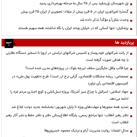
پل شهرستان پل‌سفید پس از ۲۵ سال به مرحله بهره‌برداری رسید
گستره امپراتوری ایران در ۵ قرن پیش از میلاد؛ تصویری از ایران ۲۵ قرن پیش
وحدت مکرّراً و مؤکّداً تذکر داده شد
پزشکیان: تنها کسانی که در خیابان بودند ایران را نگه نداشتند همه سهیم هستند
پربازدید ها
از رانت‌ شرکتهای خودروساز و تاسیس شرکتهای تراستی در اروپا تا تسخیر دستگاه نظارتی
با چه هدفی صورت گرفته است
چرا قالب وافل جایگزین سقف تیرچه بلوک در پروژه‌های مدرن شده است؟
صمصامی: ریشه مشکلات اقتصادی، گرانی نرخ ارز است/ طرح «تقویت پول ملی» در
کمیسیون اقتصادی رأی نیاورد
جهاد اسلامی: اسرائیل با چراغ سبز آمریکا، پروژه نسل‌کشی و کوچ اجباری مردم غزه را
ادامه می‌دهد
تمدید همه مجوزها و مهلت‌های ویژه تا پایان شهریور؛ بخشنامه جدید دولت ابلاغ شد
دفتر رهبر انقلاب: تنها مراجع رسمی، پایگاه اطلاع‌رسانی دفتر و دفتر حفظ و نشر آثار رهبر
انقلاب است
مدالِ اعتماد؛ روایت مدیریت آرام و نزدیک محمود خسروی‌وفا