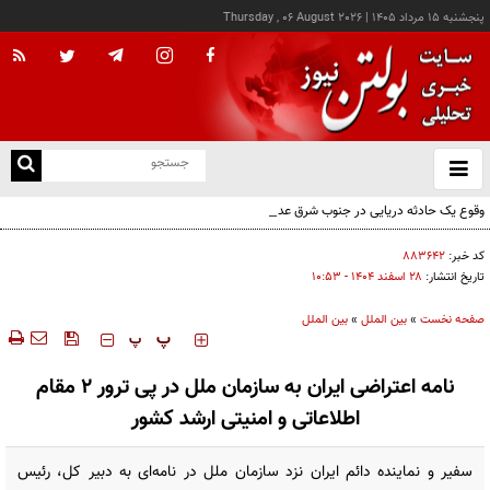
پنجشنبه ۱۵ مرداد ۱۴۰۵
|
Thursday , 06 August 2026
از
و
ته
وقوع یک حادثه دریایی در جنوب شرق عدن
ن
نو
کد خبر:
۸۸۳۶۴۲
تاریخ انتشار:
۲۸ اسفند ۱۴۰۴ - ۱۰:۵۳
صفحه نخست
»
بین الملل
»
بین الملل
‍‍‍ پ
پ
نامه اعتراضی ایران به سازمان ملل در پی ترور ۲ مقام
اطلاعاتی و امنیتی ارشد کشور
سفیر و نماینده دائم ایران نزد سازمان ملل در نامه‌ای به دبیر کل، رئیس