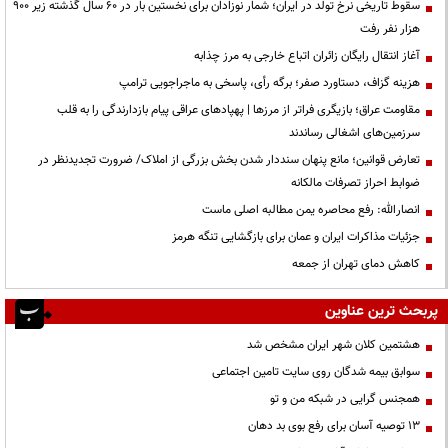
سقوط تاریخی نرخ تولد در ایران؛ شمار نوزادان برای نخستین بار در ۶۰ سال گذشته زیر ۹۰۰
هزار نفر رفت
آغاز انتقال رایگان زائران اتباع خارجی به مرز چذابه
هزینه گزاف، دستاورد صفر؛ برگه رأی، پاسخی به ماجراجویی ترامپ
مقاومت عراق؛ بازیگری فراتر از مرزها | پهپادهای عراقی پیام بازدارندگی را به قلب
سرزمین‌های اشغالی رساندند
تعارض قوانین؛ مانع پنهان سنددار شدن بخش بزرگی از املاک/ ضرورت تجدیدنظر در
ضوابط احراز تصرفات مالکانه
انصارالله: رفع محاصره یمن مطالبه اصلی ماست
جزئیات مذاکرات ایران و عمان برای بازگشایی تنگه هرمز
کاهش دمای تهران از جمعه
پربحث ترین عناوین
هشتمین کلان شهر ایران مشخص شد
سوابق بیمه شدگان روی سایت تامین اجتماعی
همجنس گرایی در شبکه من و تو
13 توصیه آسان برای رفع بوی بد دهان