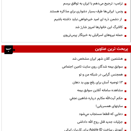
ترامپ: ترجیح می‌دهم با ایران به توافق برسم
ونس: ایرانی‌ها طرف بسیار دشواری برای مذاکره هستند
از دشمن ذره ای امید خیرخواهی نباید داشته باشیم
کالابرگ این خانوارها امروز شارژ شد
حمله نیروهای اسرائیلی به خبرنگار پرس‌تی‌وی
پربحث ترین عناوین
هشتمین کلان شهر ایران مشخص شد
سوابق بیمه شدگان روی سایت تامین اجتماعی
همجنس گرایی در شبکه من و تو
13 توصیه آسان برای رفع بوی بد دهان
مشاهده سامانه آنلاين سوابق بیمه
حكم آيت‌الله مكارم درباره شاهين نجفي
سایتهای همسریابی!
دعايي كه قطعا مستجاب مي‌شود
جزئیات جدید قتل روح الله داداشی
آموزش ساخت Apple ID برای کاربران ایرانی