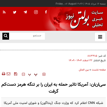
جمعه ۱۶ مرداد ۱۴۰۵
|
Friday , 07 August 2026
از
و
ته
پزشکیان: خدمت بی‌منت و مشارکت مردمی، پایه حل مشکلات کشور است
ن
نو
کد خبر:
۸۸۳۳۰۵
تاریخ انتشار:
۲۲ اسفند ۱۴۰۴ - ۱۴:۰۹
صفحه نخست
»
بین الملل
‍‍‍ پ
پ
سی‌ان‌ان: آمریکا تاثیر حمله به ایران را بر تنگه هرمز دست‌کم
گرفت
شبکه CNN اعلام کرد که وزارت جنگ (پنتاگون) و شورای امنیت ملی آمریکا