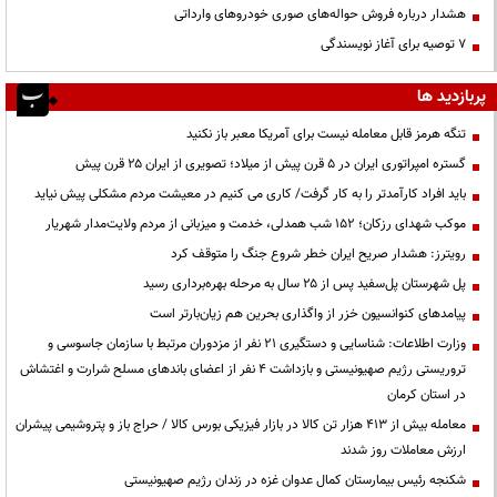
هشدار درباره فروش حواله‌های صوری خودروهای وارداتی
۷ توصیه برای آغاز نویسندگی
پربازدید ها
تنگه هرمز قابل معامله نیست برای آمریکا معبر باز نکنید
گستره امپراتوری ایران در ۵ قرن پیش از میلاد؛ تصویری از ایران ۲۵ قرن پیش
باید افراد کارآمدتر را به کار گرفت/ کاری می کنیم در معیشت مردم مشکلی پیش نیاید
موکب شهدای رزکان؛ ۱۵۲ شب همدلی، خدمت و میزبانی از مردم ولایت‌مدار شهریار
رویترز: هشدار صریح ایران خطر شروع جنگ را متوقف کرد
پل شهرستان پل‌سفید پس از ۲۵ سال به مرحله بهره‌برداری رسید
پیامدهای کنوانسیون خزر از واگذاری بحرین هم زیان‌بارتر است
وزارت اطلاعات: شناسایی و دستگیری ۲۱ نفر از مزدوران مرتبط با سازمان جاسوسی و
تروریستی رژیم صهیونیستی و بازداشت ۴ نفر از اعضای باندهای مسلح شرارت و اغتشاش
در استان کرمان
معامله بیش از ۴۱۳ هزار تن کالا در بازار فیزیکی بورس کالا / حراج باز و پتروشیمی پیشران
ارزش معاملات روز شدند
شکنجه رئیس بیمارستان کمال عدوان غزه در زندان رژیم صهیونیستی