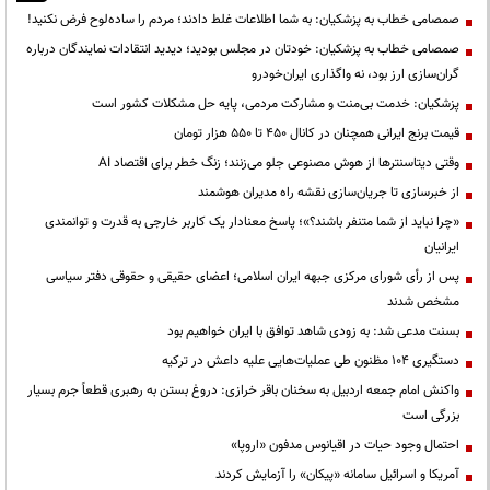
صمصامی خطاب به پزشکیان: به شما اطلاعات غلط دادند؛ مردم را ساده‌لوح فرض نکنید!
صمصامی خطاب به پزشکیان: خودتان در مجلس بودید؛ دیدید انتقادات نمایندگان درباره
گران‌سازی ارز بود، نه واگذاری ایران‌خودرو
پزشکیان: خدمت بی‌منت و مشارکت مردمی، پایه حل مشکلات کشور است
قیمت‌ برنج ایرانی همچنان در کانال ۴۵۰ تا ۵۵۰ هزار تومان
وقتی دیتاسنترها از هوش مصنوعی جلو می‌زنند؛ زنگ خطر برای اقتصاد AI
از خبرسازی تا جریان‌سازی نقشه راه مدیران هوشمند
«چرا نباید از شما متنفر باشند؟»؛ پاسخ معنادار یک کاربر خارجی به قدرت و توانمندی
ایرانیان
پس از رأی شورای مرکزی جبهه ایران اسلامی؛ اعضای حقیقی و حقوقی دفتر سیاسی
مشخص شدند
بسنت مدعی شد: به زودی شاهد توافق با ایران خواهیم بود
دستگیری ۱۰۴ مظنون طی عملیات‌هایی علیه داعش در ترکیه
واکنش امام جمعه اردبیل به سخنان باقر خرازی: دروغ بستن به رهبری قطعاً جرم بسیار
بزرگی است
احتمال وجود حیات در اقیانوس مدفون «اروپا»
آمریکا و اسرائیل سامانه «پیکان» را آزمایش کردند