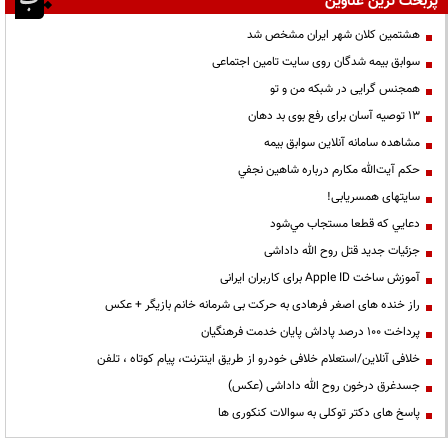
پربحث ترین عناوین
هشتمین کلان شهر ایران مشخص شد
سوابق بیمه شدگان روی سایت تامین اجتماعی
همجنس گرایی در شبکه من و تو
13 توصیه آسان برای رفع بوی بد دهان
مشاهده سامانه آنلاين سوابق بیمه
حكم آيت‌الله مكارم درباره شاهين نجفي
سایتهای همسریابی!
دعايي كه قطعا مستجاب مي‌شود
جزئیات جدید قتل روح الله داداشی
آموزش ساخت Apple ID برای کاربران ایرانی
راز خنده های اصغر فرهادی به حرکت بی شرمانه خانم بازیگر + عکس
پرداخت ۱۰۰ درصد پاداش پایان خدمت فرهنگیان
خلافی آنلاین/استعلام خلافی خودرو از طریق اینترنت، پیام کوتاه ، تلفن
جسدغرق درخون روح الله داداشی (عکس)
پاسخ های دکتر توکلی به سوالات کنکوری ها