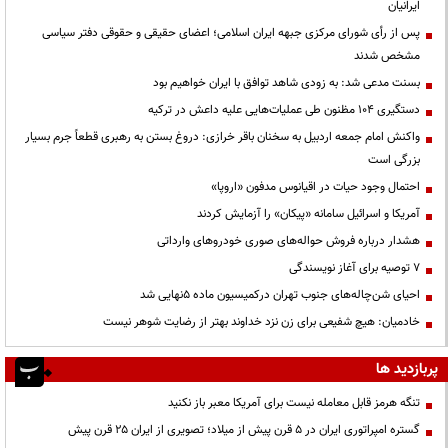
ایرانیان
پس از رأی شورای مرکزی جبهه ایران اسلامی؛ اعضای حقیقی و حقوقی دفتر سیاسی
مشخص شدند
بسنت مدعی شد: به زودی شاهد توافق با ایران خواهیم بود
دستگیری ۱۰۴ مظنون طی عملیات‌هایی علیه داعش در ترکیه
واکنش امام جمعه اردبیل به سخنان باقر خرازی: دروغ بستن به رهبری قطعاً جرم بسیار
بزرگی است
احتمال وجود حیات در اقیانوس مدفون «اروپا»
آمریکا و اسرائیل سامانه «پیکان» را آزمایش کردند
هشدار درباره فروش حواله‌های صوری خودروهای وارداتی
۷ توصیه برای آغاز نویسندگی
احیای شن‌چاله‌های جنوب تهران درکمیسیون ماده ۵نهایی شد
خادمیان: هیچ شفیعی برای زن نزد خداوند بهتر از رضایت شوهر نیست
پربازدید ها
تنگه هرمز قابل معامله نیست برای آمریکا معبر باز نکنید
گستره امپراتوری ایران در ۵ قرن پیش از میلاد؛ تصویری از ایران ۲۵ قرن پیش