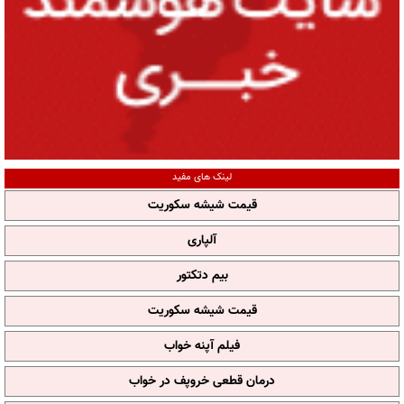
لینک های مفید
قیمت شیشه سکوریت
آلپاری
بیم دتکتور
قیمت شیشه سکوریت
فیلم آپنه خواب
درمان قطعی خروپف در خواب