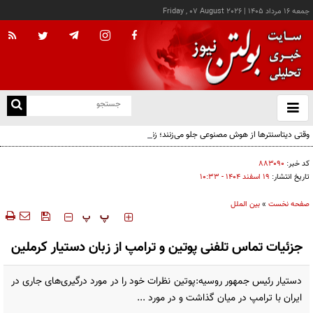
جمعه ۱۶ مرداد ۱۴۰۵
|
Friday , 07 August 2026
از
و
ته
وقتی دیتاسنترها از هوش مصنوعی جلو می‌زنند؛ زنگ خطر برای اقتصاد AI
ن
نو
کد خبر:
۸۸۳۰۹۰
تاریخ انتشار:
۱۹ اسفند ۱۴۰۴ - ۱۰:۳۳
صفحه نخست
»
بین الملل
‍‍‍ پ
پ
جزئیات تماس تلفنی پوتین و ترامپ از زبان دستیار کرملین
دستیار رئیس جمهور روسیه:پوتین نظرات خود را در مورد درگیری‌های جاری در
ایران با ترامپ در میان گذاشت و در مورد ...