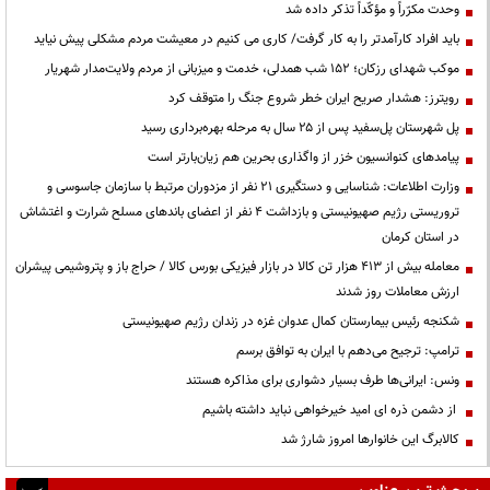
وحدت مکرّراً و مؤکّداً تذکر داده شد
باید افراد کارآمدتر را به کار گرفت/ کاری می کنیم در معیشت مردم مشکلی پیش نیاید
موکب شهدای رزکان؛ ۱۵۲ شب همدلی، خدمت و میزبانی از مردم ولایت‌مدار شهریار
رویترز: هشدار صریح ایران خطر شروع جنگ را متوقف کرد
پل شهرستان پل‌سفید پس از ۲۵ سال به مرحله بهره‌برداری رسید
پیامدهای کنوانسیون خزر از واگذاری بحرین هم زیان‌بارتر است
وزارت اطلاعات: شناسایی و دستگیری ۲۱ نفر از مزدوران مرتبط با سازمان جاسوسی و
تروریستی رژیم صهیونیستی و بازداشت ۴ نفر از اعضای باندهای مسلح شرارت و اغتشاش
در استان کرمان
معامله بیش از ۴۱۳ هزار تن کالا در بازار فیزیکی بورس کالا / حراج باز و پتروشیمی پیشران
ارزش معاملات روز شدند
شکنجه رئیس بیمارستان کمال عدوان غزه در زندان رژیم صهیونیستی
ترامپ: ترجیح می‌دهم با ایران به توافق برسم
ونس: ایرانی‌ها طرف بسیار دشواری برای مذاکره هستند
از دشمن ذره ای امید خیرخواهی نباید داشته باشیم
کالابرگ این خانوارها امروز شارژ شد