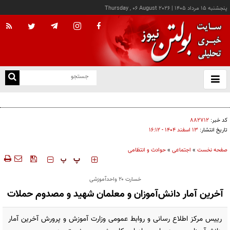
پنجشنبه ۱۵ مرداد ۱۴۰۵
|
Thursday , 06 August 2026
از
و
ته
افزایش ۷۰ درصدی یارانه مراکز توانبخشی
ن
نو
کد خبر:
۸۸۲۷۱۲
تاریخ انتشار:
۱۳ اسفند ۱۴۰۴ - ۱۶:۱۲
صفحه نخست
»
اجتماعی
»
حوادث و انتظامی
‍‍‍ پ
پ
خسارت ۲۰ واحدآموزشی
آخرین آمار دانش‌آموزان و معلمان شهید و مصدوم حملات
رییس مرکز اطلاع رسانی و روابط عمومی وزارت آموزش و پرورش آخرین آمار