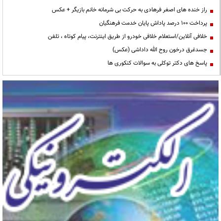
راز خنده های اصغر فرهادی به حرکت بی شرمانه خانم بازیگر + عکس
پرداخت ۱۰۰ درصد پاداش پایان خدمت فرهنگیان
خلافی آنلاین/استعلام خلافی خودرو از طریق اینترنت، پیام کوتاه ، تلفن
جسدغرق درخون روح الله داداشی (عکس)
پاسخ های دکتر توکلی به سوالات کنکوری ها