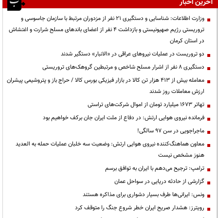
آخرین اخبار
وزارت اطلاعات: شناسایی و دستگیری ۲۱ نفر از مزدوران مرتبط با سازمان جاسوسی و
تروریستی رژیم صهیونیستی و بازداشت ۴ نفر از اعضای باندهای مسلح شرارت و اغتشاش
در استان کرمان
دو تروریست در عملیات نیروهای عراقی در «الانبار» دستگیر شدند
دستگیری ۸ نفر از اشرار مسلح شاخص و مرتبطین گروهک‌های تروریستی
معامله بیش از ۴۱۳ هزار تن کالا در بازار فیزیکی بورس کالا / حراج باز و پتروشیمی پیشران
ارزش معاملات روز شدند
تهاتر ۱۶۷۳ میلیارد تومان از اموال شرکت‌های تراستی
فرمانده نیروی هوایی ارتش: در دفاع از ملت ایران جان برکف خواهیم بود
ماجراجویی در سن ۹۷ سالگی!
معاون هماهنگ‌کننده نیروی هوایی ارتش: وضعیت سه خلبان عملیات حمله به العدید
هنوز مشخص نیست
ترامپ: ترجیح می‌دهم با ایران به توافق برسم
گزارشی از حادثه دریایی در سواحل عمان
ونس: ایرانی‌ها طرف بسیار دشواری برای مذاکره هستند
رویترز: هشدار صریح ایران خطر شروع جنگ را متوقف کرد