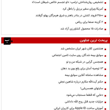
تشخیص روان‌شناختی ترامپ: «او تجسم خالص شیطان است!»
آمریکا ویزای سفیر برزیل را باطل کرد
۴۵۰۰ فروند کشتی در بنادر باهنر و شرق هرمزگان پهلو گرفتند
۲ گزینه صنعا برای ریاض
صادرات ۱۵ محصول کشاورزی آزاد شد
پربحث ترین عناوین
هشتمین کلان شهر ایران مشخص شد
سوابق بیمه شدگان روی سایت تامین اجتماعی
همجنس گرایی در شبکه من و تو
13 توصیه آسان برای رفع بوی بد دهان
مشاهده سامانه آنلاين سوابق بیمه
حكم آيت‌الله مكارم درباره شاهين نجفي
سایتهای همسریابی!
دعايي كه قطعا مستجاب مي‌شود
جزئیات جدید قتل روح الله داداشی
آموزش ساخت Apple ID برای کاربران ایرانی