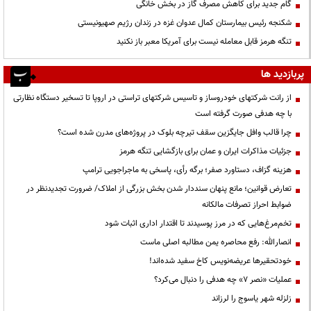
گام جدید برای کاهش مصرف گاز در بخش خانگی
شکنجه رئیس بیمارستان کمال عدوان غزه در زندان رژیم صهیونیستی
تنگه هرمز قابل معامله نیست برای آمریکا معبر باز نکنید
پربازدید ها
از رانت‌ شرکتهای خودروساز و تاسیس شرکتهای تراستی در اروپا تا تسخیر دستگاه نظارتی
با چه هدفی صورت گرفته است
چرا قالب وافل جایگزین سقف تیرچه بلوک در پروژه‌های مدرن شده است؟
جزئیات مذاکرات ایران و عمان برای بازگشایی تنگه هرمز
هزینه گزاف، دستاورد صفر؛ برگه رأی، پاسخی به ماجراجویی ترامپ
تعارض قوانین؛ مانع پنهان سنددار شدن بخش بزرگی از املاک/ ضرورت تجدیدنظر در
ضوابط احراز تصرفات مالکانه
تخم‌مرغ‌هایی که در مرز پوسیدند تا اقتدار اداری اثبات شود
انصارالله: رفع محاصره یمن مطالبه اصلی ماست
خودتحقیرها عریضه‌نویس کاخ سفید شده‌اند!
عملیات «نصر ۷» چه هدفی را دنبال می‌کرد؟
زلزله شهر یاسوج را لرزاند