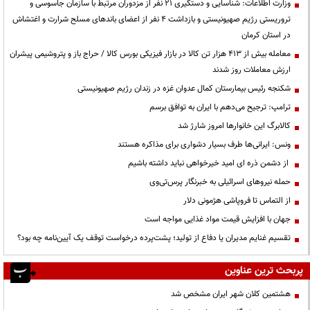
وزارت اطلاعات: شناسایی و دستگیری ۲۱ نفر از مزدوران مرتبط با سازمان جاسوسی و
تروریستی رژیم صهیونیستی و بازداشت ۴ نفر از اعضای باندهای مسلح شرارت و اغتشاش
در استان کرمان
معامله بیش از ۴۱۳ هزار تن کالا در بازار فیزیکی بورس کالا / حراج باز و پتروشیمی پیشران
ارزش معاملات روز شدند
شکنجه رئیس بیمارستان کمال عدوان غزه در زندان رژیم صهیونیستی
ترامپ: ترجیح می‌دهم با ایران به توافق برسم
کالابرگ این خانوارها امروز شارژ شد
ونس: ایرانی‌ها طرف بسیار دشواری برای مذاکره هستند
از دشمن ذره ای امید خیرخواهی نباید داشته باشیم
حمله نیروهای اسرائیلی به خبرنگار پرس‌تی‌وی
از التماس تا فروپاشی هژمونی دلار
جهان با افزایش قیمت مواد غذایی مواجه است
تقسیم غنایم مدیران یا دفاع از تولید؛ پشت‌پرده درخواست توقف یک آیین‌نامه چه بود؟
پربحث ترین عناوین
هشتمین کلان شهر ایران مشخص شد