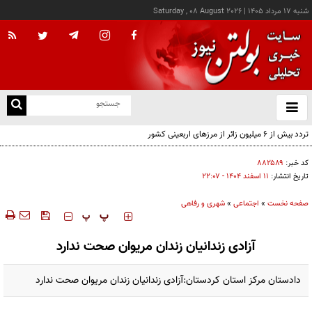
شنبه ۱۷ مرداد ۱۴۰۵
|
Saturday , 08 August 2026
از
و
ته
تردد بیش از ۶ میلیون زائر از مرزهای اربعینی کشور
ن
نو
کد خبر:
۸۸۲۵۸۹
تاریخ انتشار:
۱۱ اسفند ۱۴۰۴ - ۲۲:۰۷
صفحه نخست
»
اجتماعی
»
شهری و رفاهی
‍‍‍ پ
پ
آزادی زندانیان زندان مریوان صحت ندارد
دادستان مرکز استان کردستان:آزادی زندانیان زندان مریوان صحت ندارد