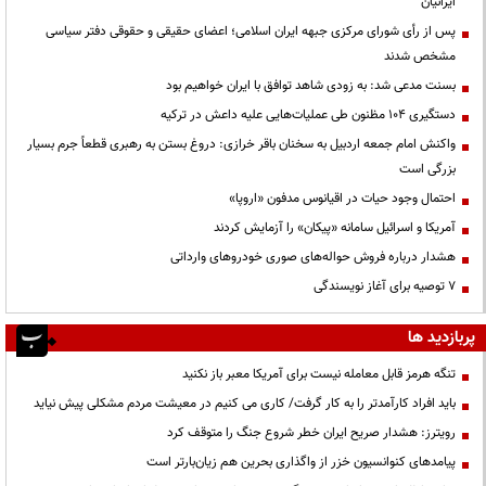
ایرانیان
پس از رأی شورای مرکزی جبهه ایران اسلامی؛ اعضای حقیقی و حقوقی دفتر سیاسی
مشخص شدند
بسنت مدعی شد: به زودی شاهد توافق با ایران خواهیم بود
دستگیری ۱۰۴ مظنون طی عملیات‌هایی علیه داعش در ترکیه
واکنش امام جمعه اردبیل به سخنان باقر خرازی: دروغ بستن به رهبری قطعاً جرم بسیار
بزرگی است
احتمال وجود حیات در اقیانوس مدفون «اروپا»
آمریکا و اسرائیل سامانه «پیکان» را آزمایش کردند
هشدار درباره فروش حواله‌های صوری خودروهای وارداتی
۷ توصیه برای آغاز نویسندگی
پربازدید ها
تنگه هرمز قابل معامله نیست برای آمریکا معبر باز نکنید
باید افراد کارآمدتر را به کار گرفت/ کاری می کنیم در معیشت مردم مشکلی پیش نیاید
رویترز: هشدار صریح ایران خطر شروع جنگ را متوقف کرد
پیامدهای کنوانسیون خزر از واگذاری بحرین هم زیان‌بارتر است