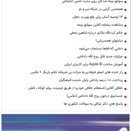
سوابق بیمه شدگان روی سایت تامین اجتماعی
همجنس گرایی در شبکه من و تو
13 توصیه آسان برای رفع بوی بد دهان
مشاهده سامانه آنلاين سوابق بیمه
حكم آيت‌الله مكارم درباره شاهين نجفي
سایتهای همسریابی!
دعايي كه قطعا مستجاب مي‌شود
جزئیات جدید قتل روح الله داداشی
آموزش ساخت Apple ID برای کاربران ایرانی
راز خنده های اصغر فرهادی به حرکت بی شرمانه خانم بازیگر + عکس
پرداخت ۱۰۰ درصد پاداش پایان خدمت فرهنگیان
خلافی آنلاین/استعلام خلافی خودرو از طریق اینترنت، پیام کوتاه ، تلفن
جسدغرق درخون روح الله داداشی (عکس)
پاسخ های دکتر توکلی به سوالات کنکوری ها