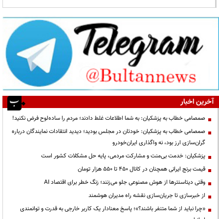
آخرین اخبار
صمصامی خطاب به پزشکیان: به شما اطلاعات غلط دادند؛ مردم را ساده‌لوح فرض نکنید!
صمصامی خطاب به پزشکیان: خودتان در مجلس بودید؛ دیدید انتقادات نمایندگان درباره
گران‌سازی ارز بود، نه واگذاری ایران‌خودرو
پزشکیان: خدمت بی‌منت و مشارکت مردمی، پایه حل مشکلات کشور است
قیمت‌ برنج ایرانی همچنان در کانال ۴۵۰ تا ۵۵۰ هزار تومان
وقتی دیتاسنترها از هوش مصنوعی جلو می‌زنند؛ زنگ خطر برای اقتصاد AI
از خبرسازی تا جریان‌سازی نقشه راه مدیران هوشمند
«چرا نباید از شما متنفر باشند؟»؛ پاسخ معنادار یک کاربر خارجی به قدرت و توانمندی