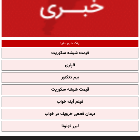
لینک های مفید
قیمت شیشه سکوریت
آلپاری
بیم دتکتور
قیمت شیشه سکوریت
فیلم آپنه خواب
درمان قطعی خروپف در خواب
لیزر فوتونا