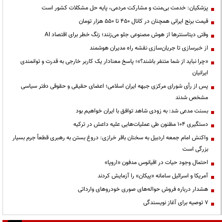
پزشکیان: خدمت بی‌منت و مشارکت مردمی، پایه حل مشکلات کشور است
قیمت‌ برنج ایرانی همچنان در کانال ۴۵۰ تا ۵۵۰ هزار تومان
وقتی دیتاسنترها از هوش مصنوعی جلو می‌زنند؛ زنگ خطر برای اقتصاد AI
از خبرسازی تا جریان‌سازی نقشه راه مدیران هوشمند
«چرا نباید از شما متنفر باشند؟»؛ پاسخ معنادار یک کاربر خارجی به قدرت و توانمندی
ایرانیان
پس از رأی شورای مرکزی جبهه ایران اسلامی؛ اعضای حقیقی و حقوقی دفتر سیاسی
مشخص شدند
بسنت مدعی شد: به زودی شاهد توافق با ایران خواهیم بود
دستگیری ۱۰۴ مظنون طی عملیات‌هایی علیه داعش در ترکیه
واکنش امام جمعه اردبیل به سخنان باقر خرازی: دروغ بستن به رهبری قطعاً جرم بسیار
بزرگی است
احتمال وجود حیات در اقیانوس مدفون «اروپا»
آمریکا و اسرائیل سامانه «پیکان» را آزمایش کردند
هشدار درباره فروش حواله‌های صوری خودروهای وارداتی
۷ توصیه برای آغاز نویسندگی