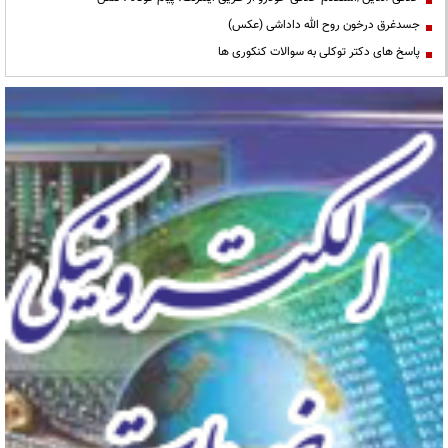
خلافی آنلاین/استعلام خلافی خودرو از طریق اینترنت، پیام کوتاه ، تلفن
جسدغرق درخون روح الله داداشی (عکس)
پاسخ های دکتر توکلی به سوالات کنکوری ها