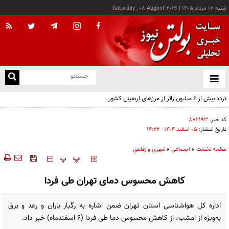
شنبه ۱۷ مرداد ۱۴۰۵
|
Saturday , 08 August 2026
از
و
ته
تردد بیش از ۶ میلیون زائر از مرزهای اربعینی کشور
ن
نو
کد خبر:
۸۸۲۱۹۳
تاریخ انتشار:
۰۵ اسفند ۱۴۰۴ - ۱۴:۲۲
صفحه نخست
»
اجتماعی
»
شهری و رفاهی
‍‍‍ پ
پ
کاهش محسوس دمای تهران طی فردا
اداره کل هواشناسی استان تهران ضمن اشاره به رگبار باران و رعد و برق
به‌ویژه از امشب، از کاهش محسوس دما طی فردا (۶ اسفندماه) خبر داد.