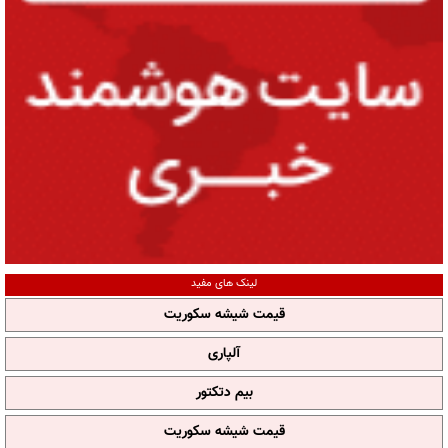
لینک های مفید
قیمت شیشه سکوریت
آلپاری
بیم دتکتور
قیمت شیشه سکوریت