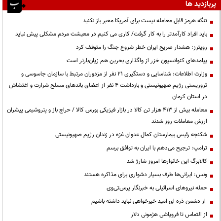
پربازدید ها
تنگه هرمز قابل معامله نیست برای آمریکا معبر باز نکنید
باید افراد کارآمدتر را به کار گرفت/ کاری می کنیم در معیشت مردم مشکلی پیش نیاید
رویترز: هشدار صریح ایران خطر شروع جنگ را متوقف کرد
پیامدهای کنوانسیون خزر از واگذاری بحرین هم زیان‌بارتر است
وزارت اطلاعات: شناسایی و دستگیری ۲۱ نفر از مزدوران مرتبط با سازمان جاسوسی و
تروریستی رژیم صهیونیستی و بازداشت ۴ نفر از اعضای باندهای مسلح شرارت و اغتشاش
در استان کرمان
معامله بیش از ۴۱۳ هزار تن کالا در بازار فیزیکی بورس کالا / حراج باز و پتروشیمی پیشران
ارزش معاملات روز شدند
شکنجه رئیس بیمارستان کمال عدوان غزه در زندان رژیم صهیونیستی
ترامپ: ترجیح می‌دهم با ایران به توافق برسم
کالابرگ این خانوارها امروز شارژ شد
ونس: ایرانی‌ها طرف بسیار دشواری برای مذاکره هستند
حمله نیروهای اسرائیلی به خبرنگار پرس‌تی‌وی
از دشمن ذره ای امید خیرخواهی نباید داشته باشیم
از التماس تا فروپاشی هژمونی دلار