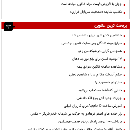
جهان با افزایش قیمت مواد غذایی مواجه است
تکذیب شایعه «معافیت سربازان فراری»
پربحث ترین عناوین
هشتمین کلان شهر ایران مشخص شد
سوابق بیمه شدگان روی سایت تامین اجتماعی
همجنس گرایی در شبکه من و تو
13 توصیه آسان برای رفع بوی بد دهان
مشاهده سامانه آنلاين سوابق بیمه
حكم آيت‌الله مكارم درباره شاهين نجفي
سایتهای همسریابی!
دعايي كه قطعا مستجاب مي‌شود
جزئیات جدید قتل روح الله داداشی
آموزش ساخت Apple ID برای کاربران ایرانی
راز خنده های اصغر فرهادی به حرکت بی شرمانه خانم بازیگر + عکس
پرداخت ۱۰۰ درصد پاداش پایان خدمت فرهنگیان