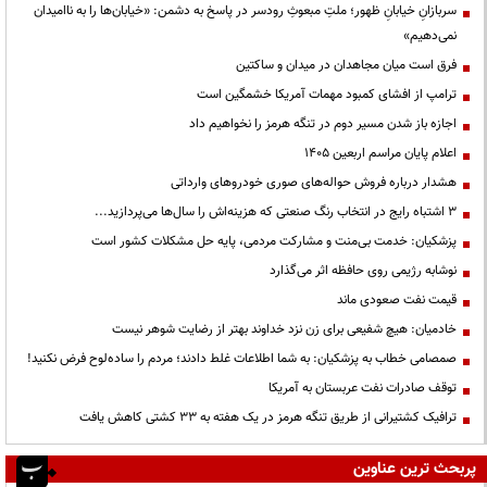
سربازانِ خیابانِ ظهور؛ ملتِ مبعوثِ رودسر در پاسخ به دشمن: «خیابان‌ها را به ناامیدان
نمی‌دهیم»
فرق است میان مجاهدان در میدان و ساکتین
ترامپ از افشای کمبود مهمات آمریکا خشمگین است
اجازه باز شدن مسیر دوم در تنگه هرمز را نخواهیم داد
اعلام پایان مراسم اربعین ۱۴۰۵
هشدار درباره فروش حواله‌های صوری خودروهای وارداتی
3 اشتباه رایج در انتخاب رنگ صنعتی که هزینه‌اش را سال‌ها می‌پردازید...
پزشکیان: خدمت بی‌منت و مشارکت مردمی، پایه حل مشکلات کشور است
نوشابه رژیمی روی حافظه اثر می‌گذارد
قیمت نفت صعودی ماند
خادمیان: هیچ شفیعی برای زن نزد خداوند بهتر از رضایت شوهر نیست
صمصامی خطاب به پزشکیان: به شما اطلاعات غلط دادند؛ مردم را ساده‌لوح فرض نکنید!
توقف صادرات نفت عربستان به آمریکا
ترافیک کشتیرانی از طریق تنگه هرمز در یک هفته به ۳۳ کشتی کاهش یافت
پربحث ترین عناوین