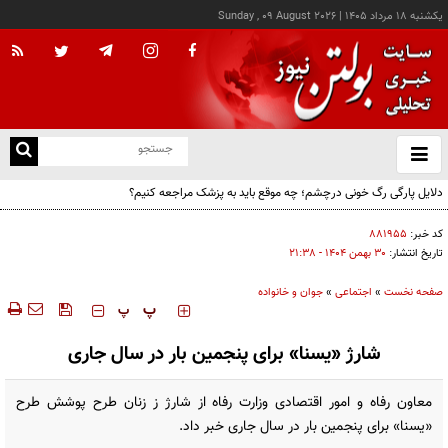
يکشنبه ۱۸ مرداد ۱۴۰۵
|
Sunday , 09 August 2026
از
و
ته
دلایل پارگی رگ خونی درچشم؛ چه موقع باید به پزشک مراجعه کنیم؟
ن
نو
کد خبر:
۸۸۱۹۵۵
تاریخ انتشار:
۳۰ بهمن ۱۴۰۴ - ۲۱:۳۸
صفحه نخست
»
اجتماعی
»
جوان و خانواده
‍‍‍ پ
پ
شارژ «یسنا» برای پنجمین بار در سال جاری
معاون رفاه و امور اقتصادی وزارت رفاه از شارژ ز زنان طرح پوشش طرح
«یسنا» برای پنجمین بار در سال جاری خبر داد.