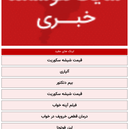
لینک های مفید
قیمت شیشه سکوریت
آلپاری
بیم دتکتور
قیمت شیشه سکوریت
فیلم آپنه خواب
درمان قطعی خروپف در خواب
لیزر فوتونا