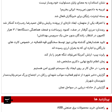
نشان استاندارد به معنای پایان مسئولیت خودروساز نیست
غریبه به دادمون نمی‌رسه؛ ایرانی بخریم!
بسته اینترنت رایگان برای خبرنگاران فعال شد
با اعتراف یکی از متهمان، ابعاد تازه‌ای از پرونده ربایش و قتل حمیدرضا رجب‌زاده آشکار شد
ریمـدان؛ مرزی گرفتار در صف، کمبود زیرساخت و ضعف هماهنگی دستگاه‌ها / ۳ هزار
کامیون در انتظار، رانندگان بدون حتی یک سرویس بهداشتی!
تایید هشدارهای گذشته بولتن نیوز توسط سخنگوی قوه قضائیه در خصوص کارت های
بارزگانی و اجاره ای که به بحران ارزی رسیده اند
رابرت پیپ: ارتش آمریکا نمی‌تواند تنگه هرمز را باز کند
زمان اعلام نتایج نهایی دکتری مشخص شد
ونس: در حال کار بر روی ایجاد یک سیستم ناوبری امن هستیم
گزارش «خبر شهر» از تداوم فعالیت موکب شهدای رزکان در اجتماع بزرگ مردم ولایت‌مدار
شهرستان شهریار
گزارشی از حادثه دریایی در سواحل عمان
پربازدید ها
راهنمای خرید محصولات برق صنعتی ABB