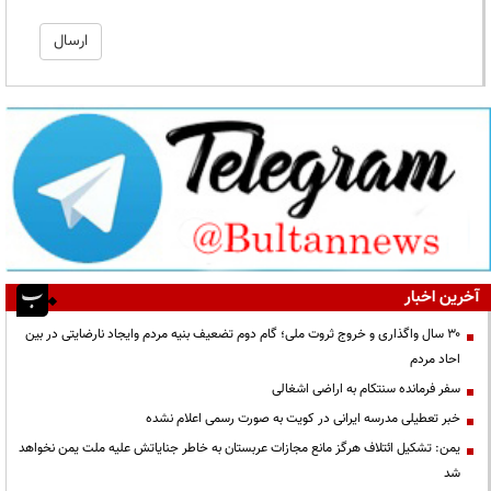
آخرین اخبار
۳۰ سال واگذاری و خروج ثروت ملی؛ گام دوم تضعیف بنیه مردم وایجاد نارضایتی در بین
احاد مردم
سفر فرمانده سنتکام به اراضی اشغالی
خبر تعطیلی مدرسه ایرانی در کویت به صورت رسمی اعلام نشده
یمن: تشکیل ائتلاف هرگز مانع مجازات عربستان به خاطر جنایاتش علیه ملت یمن نخواهد
شد