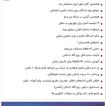
هشتمین کلان شهر ایران مشخص شد
سوابق بیمه شدگان روی سایت تامین اجتماعی
همجنس گرایی در شبکه من و تو
13 توصیه آسان برای رفع بوی بد دهان
مشاهده سامانه آنلاين سوابق بیمه
حكم آيت‌الله مكارم درباره شاهين نجفي
سایتهای همسریابی!
دعايي كه قطعا مستجاب مي‌شود
جزئیات جدید قتل روح الله داداشی
آموزش ساخت Apple ID برای کاربران ایرانی
راز خنده های اصغر فرهادی به حرکت بی شرمانه خانم بازیگر + عکس
پرداخت ۱۰۰ درصد پاداش پایان خدمت فرهنگیان
خلافی آنلاین/استعلام خلافی خودرو از طریق اینترنت، پیام کوتاه ، تلفن
جسدغرق درخون روح الله داداشی (عکس)
پاسخ های دکتر توکلی به سوالات کنکوری ها