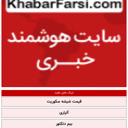
لینک های مفید
قیمت شیشه سکوریت
آلپاری
بیم دتکتور