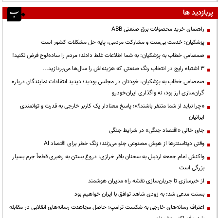
پربازدید ها
راهنمای خرید محصولات برق صنعتی ABB
پزشکیان: خدمت بی‌منت و مشارکت مردمی، پایه حل مشکلات کشور است
صمصامی خطاب به پزشکیان: به شما اطلاعات غلط دادند؛ مردم را ساده‌لوح فرض نکنید!
3 اشتباه رایج در انتخاب رنگ صنعتی که هزینه‌اش را سال‌ها می‌پردازید...
صمصامی خطاب به پزشکیان: خودتان در مجلس بودید؛ دیدید انتقادات نمایندگان درباره
گران‌سازی ارز بود، نه واگذاری ایران‌خودرو
«چرا نباید از شما متنفر باشند؟»؛ پاسخ معنادار یک کاربر خارجی به قدرت و توانمندی
ایرانیان
جای خالی «اقتصاد جنگی» در شرایط جنگی
وقتی دیتاسنترها از هوش مصنوعی جلو می‌زنند؛ زنگ خطر برای اقتصاد AI
واکنش امام جمعه اردبیل به سخنان باقر خرازی: دروغ بستن به رهبری قطعاً جرم بسیار
بزرگی است
از خبرسازی تا جریان‌سازی نقشه راه مدیران هوشمند
بسنت مدعی شد: به زودی شاهد توافق با ایران خواهیم بود
اعتراف رسانه‌های خارجی به شکست ترامپ؛ حاصل مجاهدت رسانه‌های انقلابی در مقابله