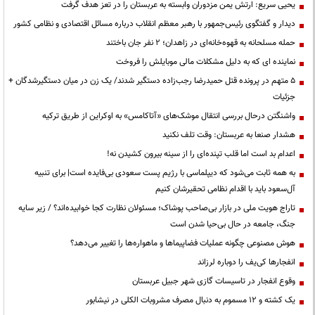
یحیی سریع: ارتش یمن مزدوران وابسته به عربستان را در تعز هدف گرفت
دیدار و گفتگوی رئیس‌جمهور با رهبر معظم انقلاب درباره مسائل اقتصادی و نظامی کشور
حمله مسلحانه به قهوه‌خانه‌ای در زاهدان؛ ۲ نفر جان باختند
نماینده ای که به دلیل مشکلات مالی موبایلش را فروخت
۵ متهم در پرونده قتل حمیدرضا رجب‌زاده دستگیر شدند/ یک زن در میان دستگیرشدگان +
جزئیات
واشنگتن درحال بررسی انتقال موشک‌های «آتاکامس» به اوکراین از طریق ترکیه
هشدار صنعا به عربستان: وقت تلف نکنید
اعدام بد است اما قلب تپنده‌ای را از سینه بیرون کشیدن نه!
به همه ثابت می‌شود که دیپلماسی با رژیم پست سعودی بی‌فایده است| برای تنبیه
آل‌سعود باید با اقدام نظامی تحقیرشان کنیم
تاراج هویت ملی در بازار بی‌صاحب پوشاک؛ مسئولان نظارت کجا خوابیده‌اند؟ / زیر سایه
جنگ، جامعه در حال بی‌حیا شدن است
هوش مصنوعی چگونه عملیات فضاپیماها و ماهواره‌ها را تغییر می‌دهد؟
انفجارها کی‌یف را دوباره لرزاند
وقوع انفجار در تاسیسات گازی شهر جبیل عربستان
یک کشته و ۱۲ مسموم به دنبال مصرف مشروبات الکلی در نیشابور