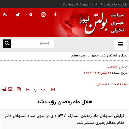
يکشنبه ۱۸ مرداد ۱۴۰۵
|
Sunday , 09 August 2026
از
و
ته
دیدار و گفتگوی رئیس‌جمهور با رهبر معظم انقلاب درباره مسائل اقتصادی و نظامی کشور
ن
نو
کد خبر:
۸۸۱۹۰۷
تاریخ انتشار:
۲۹ بهمن ۱۴۰۴ - ۲۲:۱۲
صفحه نخست
»
اجتماعی
‍‍‍ پ
پ
هلال ماه رمضان رؤیت شد
گزارش استهلال ماه رمضان المبارک ۱۴۴۷ ه‌.ق از سوی ستاد استهلال دفتر
مقام معظم رهبری منتشر شد.