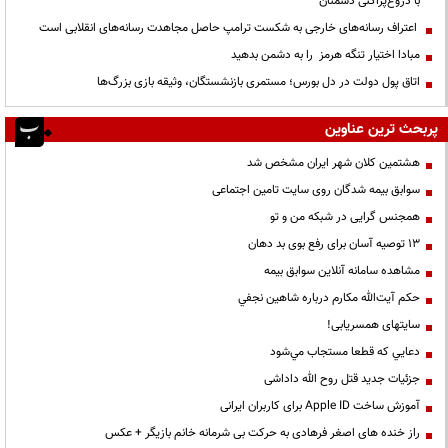
با دروغ‌پراکنی دشمنان
اعتراف رسانه‌های خارجی به شکست ترامپ حاصل مجاهدت رسانه‌های انقلابی است
مبادا اختیار تنگه هرمز را به دشمن بدهید
اتاق پول دولت در دل بورس؛ مستمری بازنشستگان، وثیقه بازی بزرگ‌ها
پربحث ترین عناوین
هشتمین کلان شهر ایران مشخص شد
سوابق بیمه شدگان روی سایت تامین اجتماعی
همجنس گرایی در شبکه من و تو
13 توصیه آسان برای رفع بوی بد دهان
مشاهده سامانه آنلاين سوابق بیمه
حكم آيت‌الله مكارم درباره شاهين نجفي
سایتهای همسریابی!
دعايي كه قطعا مستجاب مي‌شود
جزئیات جدید قتل روح الله داداشی
آموزش ساخت Apple ID برای کاربران ایرانی
راز خنده های اصغر فرهادی به حرکت بی شرمانه خانم بازیگر + عکس