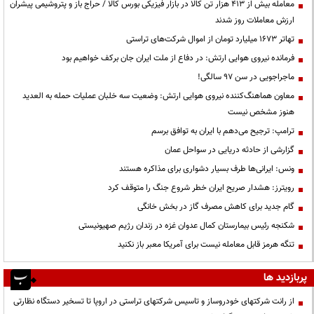
معامله بیش از ۴۱۳ هزار تن کالا در بازار فیزیکی بورس کالا / حراج باز و پتروشیمی پیشران
ارزش معاملات روز شدند
تهاتر ۱۶۷۳ میلیارد تومان از اموال شرکت‌های تراستی
فرمانده نیروی هوایی ارتش: در دفاع از ملت ایران جان برکف خواهیم بود
ماجراجویی در سن ۹۷ سالگی!
معاون هماهنگ‌کننده نیروی هوایی ارتش: وضعیت سه خلبان عملیات حمله به العدید
هنوز مشخص نیست
ترامپ: ترجیح می‌دهم با ایران به توافق برسم
گزارشی از حادثه دریایی در سواحل عمان
ونس: ایرانی‌ها طرف بسیار دشواری برای مذاکره هستند
رویترز: هشدار صریح ایران خطر شروع جنگ را متوقف کرد
گام جدید برای کاهش مصرف گاز در بخش خانگی
شکنجه رئیس بیمارستان کمال عدوان غزه در زندان رژیم صهیونیستی
تنگه هرمز قابل معامله نیست برای آمریکا معبر باز نکنید
پربازدید ها
از رانت‌ شرکتهای خودروساز و تاسیس شرکتهای تراستی در اروپا تا تسخیر دستگاه نظارتی