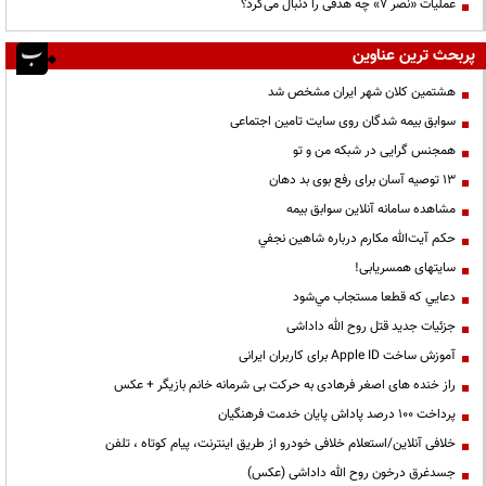
عملیات «نصر ۷» چه هدفی را دنبال می‌کرد؟
پربحث ترین عناوین
هشتمین کلان شهر ایران مشخص شد
سوابق بیمه شدگان روی سایت تامین اجتماعی
همجنس گرایی در شبکه من و تو
13 توصیه آسان برای رفع بوی بد دهان
مشاهده سامانه آنلاين سوابق بیمه
حكم آيت‌الله مكارم درباره شاهين نجفي
سایتهای همسریابی!
دعايي كه قطعا مستجاب مي‌شود
جزئیات جدید قتل روح الله داداشی
آموزش ساخت Apple ID برای کاربران ایرانی
راز خنده های اصغر فرهادی به حرکت بی شرمانه خانم بازیگر + عکس
پرداخت ۱۰۰ درصد پاداش پایان خدمت فرهنگیان
خلافی آنلاین/استعلام خلافی خودرو از طریق اینترنت، پیام کوتاه ، تلفن
جسدغرق درخون روح الله داداشی (عکس)