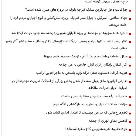
با چه هدفی صورت گرفته است
چرا قالب وافل جایگزین سقف تیرچه بلوک در پروژه‌های مدرن شده است؟
جهاد اسلامی: اسرائیل با چراغ سبز آمریکا، پروژه نسل‌کشی و کوچ اجباری مردم غزه را
ادامه می‌دهد
تمدید همه مجوزها و مهلت‌های ویژه تا پایان شهریور؛ بخشنامه جدید دولت ابلاغ شد
دفتر رهبر انقلاب: تنها مراجع رسمی، پایگاه اطلاع‌رسانی دفتر و دفتر حفظ و نشر آثار رهبر
انقلاب است
مدالِ اعتماد؛ روایت مدیریت آرام و نزدیک محمود خسروی‌وفا
آغاز انتقال رایگان زائران اتباع خارجی به مرز چذابه
هزینه گزاف، دستاورد صفر؛ برگه رأی، پاسخی به ماجراجویی ترامپ
تعارض قوانین؛ مانع پنهان سنددار شدن بخش بزرگی از املاک/ ضرورت تجدیدنظر در
ضوابط احراز تصرفات مالکانه
انصارالله: رفع محاصره یمن مطالبه اصلی ماست
جزئیات مذاکرات ایران و عمان برای بازگشایی تنگه هرمز
تخم‌مرغ‌هایی که در مرز پوسیدند تا اقتدار اداری اثبات شود
کاهش دمای تهران از جمعه
خودتحقیرها عریضه‌نویس کاخ سفید شده‌اند!