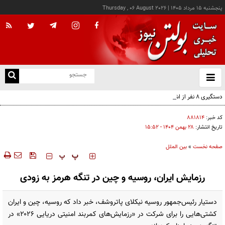
پنجشنبه ۱۵ مرداد ۱۴۰۵
|
Thursday , 06 August 2026
از
و
ته
دستگیری ۸ نفر از اشرار مسلح شاخص و مرتبطین گروهک‌های تروریستی
ن
نو
کد خبر:
۸۸۱۸۱۴
تاریخ انتشار:
۲۸ بهمن ۱۴۰۴ - ۱۵:۵۲
صفحه نخست
»
بین الملل
‍‍‍ پ
پ
رزمایش ایران، روسیه و چین در تنگه هرمز به زودی
دستیار رئیس‌جمهور روسیه نیکلای پاتروشف، خبر داد که روسیه، چین و ایران
کشتی‌هایی را برای شرکت در «رزمایش‌های کمربند امنیتی دریایی ۲۰۲۶» در