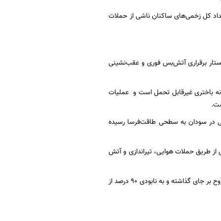
عداد کل زخمی‌های ساکنان ناشی از حملات
استار برقراری آتش‌بس فوری و عقب‌نشینی
انه باختری غیرقابل تحمل است و عملیات
ست.
نی در سودان به سطحی طاقت‌فرسا رسیده
از طریق حملات هوایی، تیراندازی و آتش
جنگ اسرائیل علیه نوار غزه از ۸ اکتبر ۲۰۲۳ تا کنون بیش از ۷۲ هزار شهید و نزدیک به ۱۷۲ هزار مجروح بر جای گذاشته و به نابودی ۹۰ درصد از