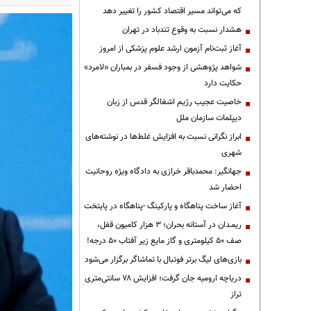
که می‌تواند مسیر اقتصاد کشور را تغییر دهد
هشدار نسبت به وقوع تندباد در تهران
آغاز ثبت‌نام آزمون ارشد علوم پزشکی از امروز
شواهد پژوهشی از وجود فسفر در بمباران «لامرد»
حکایت دارد
خاصیت عجیب رژیم اشغالگر قدس از زبان
دیپلمات سازمان ملل
ابراز نگرانی نسبت به افزایش غلط‌ها در نوشته‌های
شهری
جهانگیر: محمدباقر خرازی به دادگاه ویژه روحانیت
احضار شد
آغاز ساخت پناهگاه و پارکینگ -پناهگاه در پایتخت
ریمـدان در آستانه بحران؛ ۳ هزار کامیون قفل،
صف ۵۰ کیلومتری و گاز مایع زیر آفتاب ۵۰ درجه!
بازی‌های لیگ برتر فوتبال با تماشاگر برگزار می‌شود
دریاچه ارومیه جان گرفت؛ افزایش ۷۸ سانتی‌متری
تراز