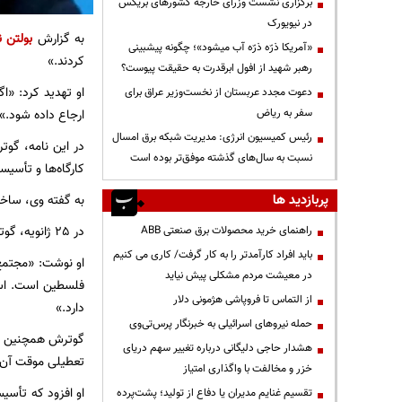
برگزاری نشست وزرای خارجه کشورهای بریکس
در نیویورک
به گزارش
بولتن ن
«آمریکا ذرّه ذرّه آب میشود»؛ چگونه پیشبینی
کردند.»
رهبر شهید از افول ابرقدرت به حقیقت پیوست؟
او تهدید کرد: «ا
دعوت مجدد عربستان از نخست‌وزیر عراق برای
ارجاع داده شود.»
سفر به ریاض
رئیس کمیسیون انرژی: مدیریت شبکه برق امسال
در این نامه، گوت
نسبت به سال‌های گذشته موفق‌تر بوده است
کارگاه‌ها و تأسیس
به گفته وی، ساخت
پربازدید ها
در 25 ژانویه، گوترش گفت که این ساختمان بر اثر آتش‌سوزی آسیب دیده است. او نوشت که معاون شهردار قدس در میان حاضران بود.
راهنمای خرید محصولات برق صنعتی ABB
باید افراد کارآمدتر را به کار گرفت/ کاری می کنیم
در معیشت مردم مشکلی پیش نیاید
فلسطین است. اسر
از التماس تا فروپاشی هژمونی دلار
دارد.»
حمله نیروهای اسرائیلی به خبرنگار پرس‌تی‌وی
هشدار حاجی دلیگانی درباره تغییر سهم دریای
تعطیلی موقت آن را تا ۱۰ فوری
خزر و مخالفت با واگذاری امتیاز
او افزود که تأسی
تقسیم غنایم مدیران یا دفاع از تولید؛ پشت‌پرده