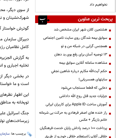
نخواهیم داد
از سوی دیگر، محم
شهرک‌نشینان و نیروهای 
پربحث ترین عناوین
گوترش خواستار آ
هشتمین کلان شهر ایران مشخص شد
سوابق بیمه شدگان روی سایت تامین اجتماعی
دبیرکل سازمان مل
کامل نظامیان رژ
همجنس گرایی در شبکه من و تو
13 توصیه آسان برای رفع بوی بد دهان
به گزارش الجزیره
مشاهده سامانه آنلاين سوابق بیمه
تخلیه اجباری و ا
حكم آيت‌الله مكارم درباره شاهين نجفي
در بخشی دیگر از
سایتهای همسریابی!
است و ما خواستار
دعايي كه قطعا مستجاب مي‌شود
این اظهار نظرهای
جزئیات جدید قتل روح الله داداشی
توپخانه به مناطق 
آموزش ساخت Apple ID برای کاربران ایرانی
راز خنده های اصغر فرهادی به حرکت بی شرمانه
خانم بازیگر + عکس
زیرساخت‌های نوار
پرداخت ۱۰۰ درصد پاداش پایان خدمت فرهنگیان
برچسب ها:
سازمان 
خلافی آنلاین/استعلام خلافی خودرو از طریق