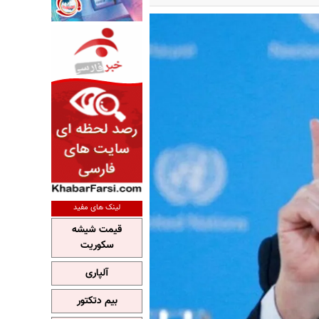
لینک های مفید
قیمت شیشه
سکوریت
آلپاری
بیم دتکتور