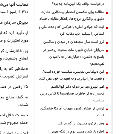
درخواست توقف یک آیین‌نامه چه بود؟
۳۰۰ کارآموز فلسطینی در حرفه‌های فنی متوقف شده است.
مطالبه برای شکستن انحصار پیمانکاری؛ نظارت
دقیق بر واگذاری پروژه‌ها، راهکار مقابله با فساد
دبیرکل سازمان مل
آیت‌الله جوادی آملی: با هرکس که وحدت ملی و
اسلامی را بشکند، باید مقابله کرد
مورد امتیازات و
فرق است میان مجاهدان در میدان و ساکتین
سربازانِ خیابانِ ظهور؛ ملتِ مبعوثِ رودسر در
وی خاطرنشان کرد 
پاسخ به دشمن: «خیابان‌ها را به ناامیدان
اصلاح وضعیت، وا
نمی‌دهیم»
این دیپلماسی نمایشی، شکست خورده است/
اسرائیل تصویب کر
واقعیت‌ها را بپذیرید و به تعهدات خود عمل کنید
۲۵ زخمی در حمله شهرک‌نشینان به تلفیت، جنوب نابلس؛ خسارات به اموال و وسایل نقلیه
امیر دبیری‌مهر در سوگ دکتر ابوالقاسم
قاسم‌زاده؛ از خاطرات صداوسیما تا کلاس درس
سیاست
شدند.
ترامپ از افشای کمبود مهمات آمریکا خشمگین
جمعیت هلال احمر 
است
حمله مجروح شده‌ا
وقتی انرژی، مسیرش را گم می‌کند
اجازه باز شدن مسیر دوم در تنگه هرمز را
فرد مورد اصابت گ