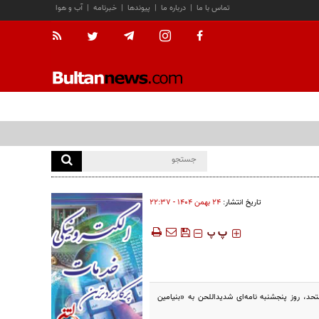
تماس با ما
|
درباره ما
|
پیوندها
|
خبرنامه
|
آب و هوا
تاریخ انتشار:
۲۴ بهمن ۱۴۰۴ - ۲۲:۳۷
‍‍‍ پ
پ
حد، روز پنجشنبه نامه‌ای شدیداللحن به «بنیامین