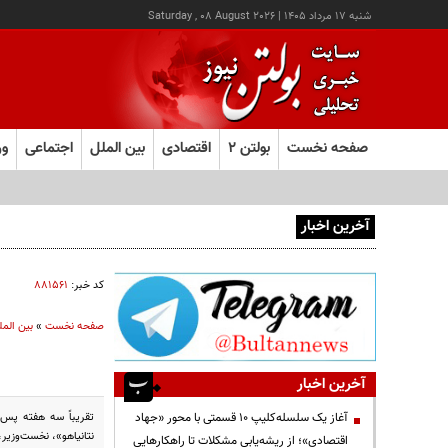
شنبه ۱۷ مرداد ۱۴۰۵
|
Saturday , 08 August 2026
صفحه نخست
بولتن ۲
اقتصادی
بین الملل
اجتماعی
ور
آخرین اخبار
آغاز ثبت‌نام آزمون ارشد علوم پزشکی از امروز
کد خبر:
۸۸۱۵۶۱
صفحه نخست
»
بین المل
آخرین اخبار
تقریباً سه هفته پس 
آغاز یک سلسله‌کلیپ ۱۰ قسمتی با محور «جهاد
نتانیاهو»، نخست‌وزیر،
اقتصادی»؛ از ریشه‌یابی مشکلات تا راهکارهایی