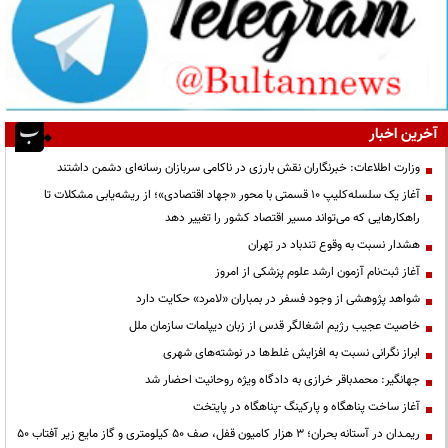
آخرین اخبار
وزارت اطلاعات: خبرنگاران نقش بارزی در ناکامی سربازان رسانه‌ای دشمن داشتند
آغاز یک سلسله‌کلیپ ۱۰ قسمتی با محور «جهاد اقتصادی»؛ از ریشه‌یابی مشکلات تا
راهکارهایی که می‌تواند مسیر اقتصاد کشور را تغییر دهد
هشدار نسبت به وقوع تندباد در تهران
آغاز ثبت‌نام آزمون ارشد علوم پزشکی از امروز
شواهد پژوهشی از وجود فسفر در بمباران «لامرد» حکایت دارد
خاصیت عجیب رژیم اشغالگر قدس از زبان دیپلمات سازمان ملل
ابراز نگرانی نسبت به افزایش غلط‌ها در نوشته‌های شهری
جهانگیر: محمدباقر خرازی به دادگاه ویژه روحانیت احضار شد
آغاز ساخت پناهگاه و پارکینگ -پناهگاه در پایتخت
ریمـدان در آستانه بحران؛ ۳ هزار کامیون قفل، صف ۵۰ کیلومتری و گاز مایع زیر آفتاب ۵۰