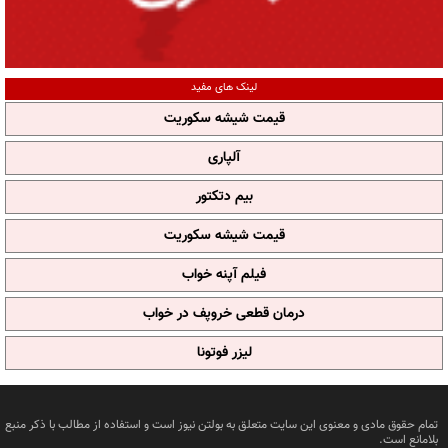
لینک های مفید
قیمت شیشه سکوریت
آلپاری
بیم دتکتور
قیمت شیشه سکوریت
فیلم آپنه خواب
درمان قطعی خروپف در خواب
لیزر فوتونا
تمام حقوق مادی و معنوی این سایت متعلق به بولتن نیوز است و استفاده از مطالب با ذکر منبع
بلامانع است.