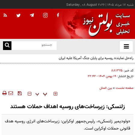
شنبه ۱۷ مرداد ۱۴۰۵
|
Saturday , 08 August 2026
از
و
ته
راه‌حل نماینده روسیه برای پایان جنگ آمریکا علیه ایران
ن
نو
کد خبر:
۸۸۱۳۲۵
تاریخ انتشار:
۱۹ بهمن ۱۴۰۴ - ۲۲:۴۲
صفحه نخست
»
بین الملل
‍‍‍ پ
پ
زلنسکی: زیرساخت‌های روسیه اهداف حملات هستند
«ولودیمیر زلنسکی»، رئیس‌جمهور اوکراین: زیرساخت‌های انرژی روسیه هدف
قانونی حملات اوکراین است.