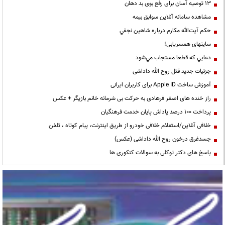
13 توصیه آسان برای رفع بوی بد دهان
مشاهده سامانه آنلاين سوابق بیمه
حكم آيت‌الله مكارم درباره شاهين نجفي
سایتهای همسریابی!
دعايي كه قطعا مستجاب مي‌شود
جزئیات جدید قتل روح الله داداشی
آموزش ساخت Apple ID برای کاربران ایرانی
راز خنده های اصغر فرهادی به حرکت بی شرمانه خانم بازیگر + عکس
پرداخت ۱۰۰ درصد پاداش پایان خدمت فرهنگیان
خلافی آنلاین/استعلام خلافی خودرو از طریق اینترنت، پیام کوتاه ، تلفن
جسدغرق درخون روح الله داداشی (عکس)
پاسخ های دکتر توکلی به سوالات کنکوری ها