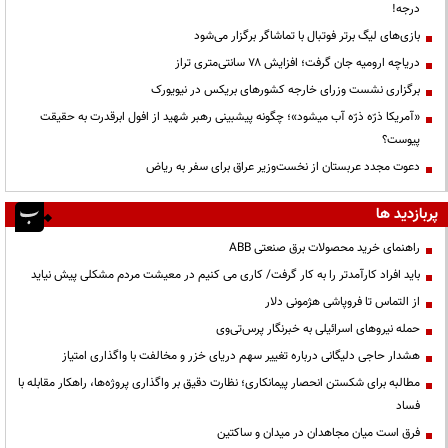
درجه!
بازی‌های لیگ برتر فوتبال با تماشاگر برگزار می‌شود
دریاچه ارومیه جان گرفت؛ افزایش ۷۸ سانتی‌متری تراز
برگزاری نشست وزرای خارجه کشورهای بریکس در نیویورک
«آمریکا ذرّه ذرّه آب میشود»؛ چگونه پیشبینی رهبر شهید از افول ابرقدرت به حقیقت
پیوست؟
دعوت مجدد عربستان از نخست‌وزیر عراق برای سفر به ریاض
پربازدید ها
راهنمای خرید محصولات برق صنعتی ABB
باید افراد کارآمدتر را به کار گرفت/ کاری می کنیم در معیشت مردم مشکلی پیش نیاید
از التماس تا فروپاشی هژمونی دلار
حمله نیروهای اسرائیلی به خبرنگار پرس‌تی‌وی
هشدار حاجی دلیگانی درباره تغییر سهم دریای خزر و مخالفت با واگذاری امتیاز
مطالبه برای شکستن انحصار پیمانکاری؛ نظارت دقیق بر واگذاری پروژه‌ها، راهکار مقابله با
فساد
فرق است میان مجاهدان در میدان و ساکتین