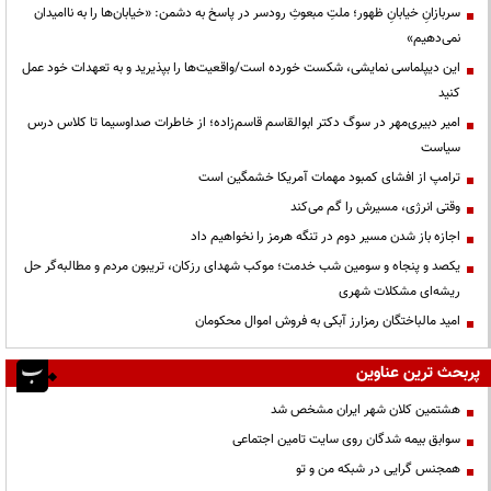
سربازانِ خیابانِ ظهور؛ ملتِ مبعوثِ رودسر در پاسخ به دشمن: «خیابان‌ها را به ناامیدان
نمی‌دهیم»
این دیپلماسی نمایشی، شکست خورده است/واقعیت‌ها را بپذیرید و به تعهدات خود عمل
کنید
امیر دبیری‌مهر در سوگ دکتر ابوالقاسم قاسم‌زاده؛ از خاطرات صداوسیما تا کلاس درس
سیاست
ترامپ از افشای کمبود مهمات آمریکا خشمگین است
وقتی انرژی، مسیرش را گم می‌کند
اجازه باز شدن مسیر دوم در تنگه هرمز را نخواهیم داد
یکصد و پنجاه و سومین شب خدمت؛ موکب شهدای رزکان، تریبون مردم و مطالبه‌گر حل
ریشه‌ای مشکلات شهری
امید مالباختگان رمزارز آبکی به فروش اموال محکومان
پربحث ترین عناوین
هشتمین کلان شهر ایران مشخص شد
سوابق بیمه شدگان روی سایت تامین اجتماعی
همجنس گرایی در شبکه من و تو