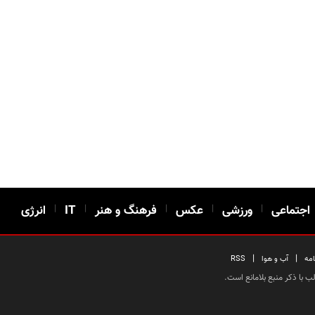
اجتماعی
|
ورزشی
|
عکس
|
فرهنگ و هنر
|
IT
|
انرژی
|
|
امه
آب و هوا
RSS
 با ذکر منبع بلامانع است.