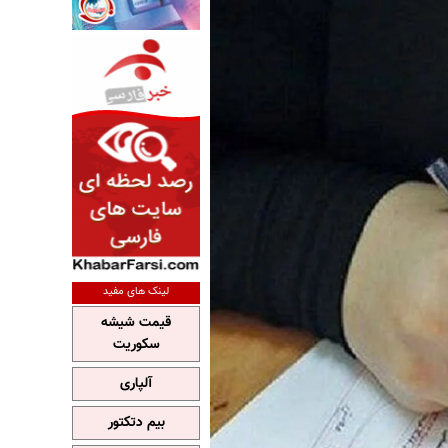
لینک های مفید
قیمت شیشه
سکوریت
آلپاری
بیم دتکتور