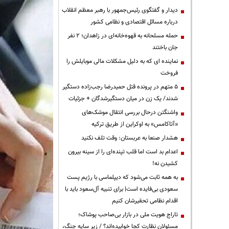
دیدار و گفتگوی رئیس‌جمهور با رهبر معظم انقلاب
درباره مسائل اقتصادی و نظامی کشور
حمله مسلحانه به قهوه‌خانه‌ای در زاهدان؛ ۲ نفر
جان باختند
نماینده ای که به دلیل مشکلات مالی موبایلش را
فروخت
۵ متهم در پرونده قتل حمیدرضا رجب‌زاده دستگیر
شدند/ یک زن در میان دستگیرشدگان + جزئیات
واشنگتن درحال بررسی انتقال موشک‌های
«آتاکامس» به اوکراین از طریق ترکیه
هشدار صنعا به عربستان: وقت تلف نکنید
اعدام بد است اما قلب تپنده‌ای را از سینه بیرون
کشیدن نه!
به همه ثابت می‌شود که دیپلماسی با رژیم پست
سعودی بی‌فایده است| برای تنبیه آل‌سعود باید با
اقدام نظامی تحقیرشان کنیم
تاراج هویت ملی در بازار بی‌صاحب پوشاک؛
مسئولان نظارت کجا خوابیده‌اند؟ / زیر سایه جنگ،