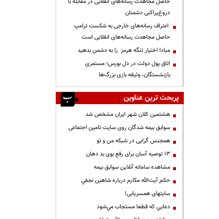
حاصل مجاهدت رسانه‌های انقلابی در مقابله با
دروغ‌پراکنی دشمنان
اعتراف رسانه‌های خارجی به شکست ترامپ
حاصل مجاهدت رسانه‌های انقلابی است
مبادا اختیار تنگه هرمز را به دشمن بدهید
اتاق پول دولت در دل بورس؛ مستمری
بازنشستگان، وثیقه بازی بزرگ‌ها
پربحث ترین عناوین
هشتمین کلان شهر ایران مشخص شد
سوابق بیمه شدگان روی سایت تامین اجتماعی
همجنس گرایی در شبکه من و تو
13 توصیه آسان برای رفع بوی بد دهان
مشاهده سامانه آنلاين سوابق بیمه
حكم آيت‌الله مكارم درباره شاهين نجفي
سایتهای همسریابی!
دعايي كه قطعا مستجاب مي‌شود