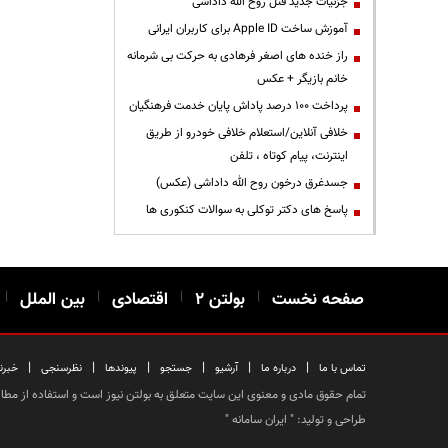
جزئیات جدید قتل روح الله داداشی
آموزش ساخت Apple ID برای کاربران ایرانی
راز خنده های اصغر فرهادی به حرکت بی شرمانه
خانم بازیگر + عکس
پرداخت ۱۰۰ درصد پاداش پایان خدمت فرهنگیان
خلافی آنلاین/استعلام خلافی خودرو از طریق
اینترنت، پیام کوتاه ، تلفن
جسدغرق درخون روح الله داداشی (عکس)
پاسخ های دکتر توکلی به سوالات کنکوری ها
صفحه نخست
|
بولتن ۲
|
اقتصادی
|
بین الملل
|
|
|
|
|
|
|
تماس با ما
درباره ما
آرشیو
جستجو
پیوندها
نظرسنجی
خبرن
تمام حقوق مادی و معنوی این سایت متعلق به بولتن نیوز است و استفاده از مطالب
طراحی و تولید: "
ایران سامانه
"