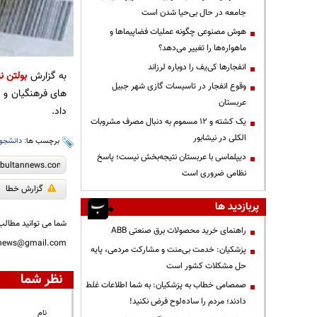
جامعه در حال بی‌حیا شدن است
هوش مصنوعی چگونه عملیات فضاپیماها و
ماهواره‌ها را تغییر می‌دهد؟
انفجارها کی‌یف را دوباره لرزاند
به گزارش
بولتن نی
وقوع انفجار در تاسیسات گازی شهر جبیل
عربستان
داد.
یک کشته و ۱۲ مسموم به دنبال مصرف مشروبات
الکلی در نیشابور
برچسب ها:
دانشجو
دیپلماسی با عربستان نتیجه‌بخش نیست؛ پاسخ
نظامی ضروری است
گزارش خطا
پربازدید ها
شما می توانید مطالب 
راهنمای خرید محصولات برق صنعتی ABB
nnews@gmail.com
پزشکیان: خدمت بی‌منت و مشارکت مردمی، پایه
حل مشکلات کشور است
نظر شما
صمصامی خطاب به پزشکیان: به شما اطلاعات غلط
دادند؛ مردم را ساده‌لوح فرض نکنید!
نام