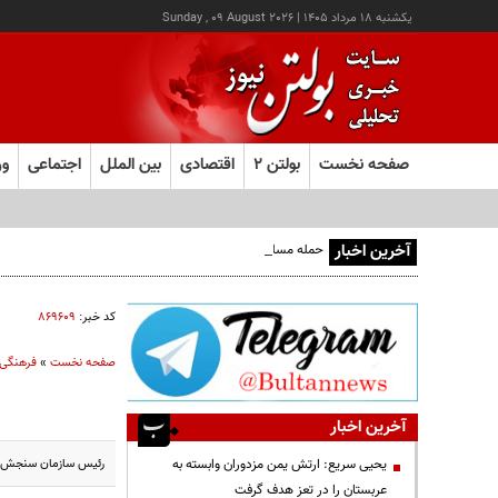
يکشنبه ۱۸ مرداد ۱۴۰۵
|
Sunday , 09 August 2026
صفحه نخست
بولتن ۲
اقتصادی
بین الملل
اجتماعی
ور
آخرین اخبار
حمله مسلحانه به قهوه‌خانه‌ای در زاهدان؛ ۲ نفر جان باختند
کد خبر:
۸۶۹۶۰۹
صفحه نخست
»
فرهنگی
آخرین اخبار
رئیس سازمان سنجش از
یحیی سریع: ارتش یمن مزدوران وابسته به
عربستان را در تعز هدف گرفت