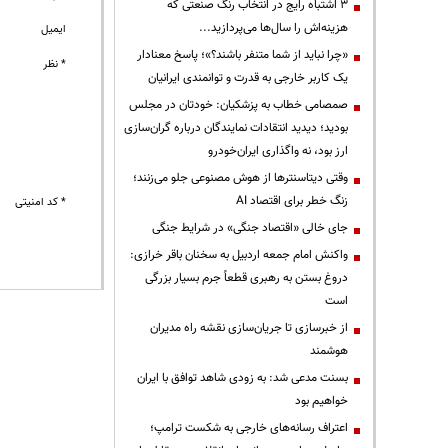
3 اشتباه رایج در انتخاب رنگ صنعتی که
هزینه‌اش را سال‌ها می‌پردازید...
ایمیل
«چرا نباید از شما متنفر باشند؟»؛ پاسخ معنادار
* نظر
یک کاربر خارجی به قدرت و توانمندی ایرانیان
صمصامی خطاب به پزشکیان: خودتان در مجلس
بودید؛ دیدید انتقادات نمایندگان درباره گران‌سازی
ارز بود، نه واگذاری ایران‌خودرو
وقتی دیتاسنترها از هوش مصنوعی جلو می‌زنند؛
زنگ خطر برای اقتصاد AI
* کد امنیتی
جای خالی «اقتصاد جنگی» در شرایط جنگی
واکنش امام جمعه اردبیل به سخنان باقر خرازی:
دروغ بستن به رهبری قطعاً جرم بسیار بزرگی
است
از خبرسازی تا جریان‌سازی نقشه راه مدیران
هوشمند
بسنت مدعی شد: به زودی شاهد توافق با ایران
خواهیم بود
اعتراف رسانه‌های خارجی به شکست ترامپ؛