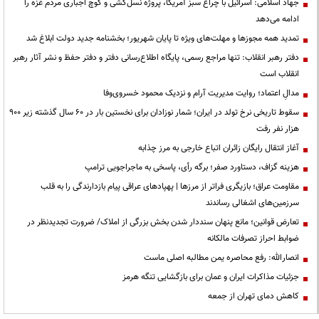
جهاد اسلامی: اسرائیل با چراغ سبز آمریکا، پروژه نسل‌کشی و کوچ اجباری مردم غزه را
ادامه می‌دهد
تمدید همه مجوزها و مهلت‌های ویژه تا پایان شهریور؛ بخشنامه جدید دولت ابلاغ شد
دفتر رهبر انقلاب: تنها مراجع رسمی، پایگاه اطلاع‌رسانی دفتر و دفتر حفظ و نشر آثار رهبر
انقلاب است
مدالِ اعتماد؛ روایت مدیریت آرام و نزدیک محمود خسروی‌وفا
سقوط تاریخی نرخ تولد در ایران؛ شمار نوزادان برای نخستین بار در ۶۰ سال گذشته زیر ۹۰۰
هزار نفر رفت
آغاز انتقال رایگان زائران اتباع خارجی به مرز چذابه
هزینه گزاف، دستاورد صفر؛ برگه رأی، پاسخی به ماجراجویی ترامپ
مقاومت عراق؛ بازیگری فراتر از مرزها | پهپادهای عراقی پیام بازدارندگی را به قلب
سرزمین‌های اشغالی رساندند
تعارض قوانین؛ مانع پنهان سنددار شدن بخش بزرگی از املاک/ ضرورت تجدیدنظر در
ضوابط احراز تصرفات مالکانه
انصارالله: رفع محاصره یمن مطالبه اصلی ماست
جزئیات مذاکرات ایران و عمان برای بازگشایی تنگه هرمز
کاهش دمای تهران از جمعه