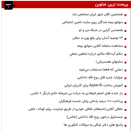
پربحث ترین عناوین
هشتمین کلان شهر ایران مشخص شد
سوابق بیمه شدگان روی سایت تامین اجتماعی
همجنس گرایی در شبکه من و تو
13 توصیه آسان برای رفع بوی بد دهان
مشاهده سامانه آنلاين سوابق بیمه
حكم آيت‌الله مكارم درباره شاهين نجفي
سایتهای همسریابی!
دعايي كه قطعا مستجاب مي‌شود
جزئیات جدید قتل روح الله داداشی
آموزش ساخت Apple ID برای کاربران ایرانی
راز خنده های اصغر فرهادی به حرکت بی شرمانه خانم بازیگر + عکس
پرداخت ۱۰۰ درصد پاداش پایان خدمت فرهنگیان
خلافی آنلاین/استعلام خلافی خودرو از طریق اینترنت، پیام کوتاه ، تلفن
جسدغرق درخون روح الله داداشی (عکس)
پاسخ های دکتر توکلی به سوالات کنکوری ها