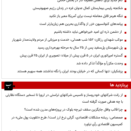
گام جدید برای کاهش مصرف گاز در بخش خانگی
شکنجه رئیس بیمارستان کمال عدوان غزه در زندان رژیم صهیونیستی
تنگه هرمز قابل معامله نیست برای آمریکا معبر باز نکنید
پیامدهای کنوانسیون خزر از واگذاری بحرین هم زیان‌بارتر است
از دشمن ذره ای امید خیرخواهی نباید داشته باشیم
موکب شهدای رزکان؛ ۱۵۲ شب همدلی، خدمت و میزبانی از مردم ولایت‌مدار شهریار
پل شهرستان پل‌سفید پس از ۲۵ سال به مرحله بهره‌برداری رسید
گستره امپراتوری ایران در ۵ قرن پیش از میلاد؛ تصویری از ایران ۲۵ قرن پیش
وحدت مکرّراً و مؤکّداً تذکر داده شد
پزشکیان: تنها کسانی که در خیابان بودند ایران را نگه نداشتند همه سهیم هستند
پربازدید ها
از رانت‌ شرکتهای خودروساز و تاسیس شرکتهای تراستی در اروپا تا تسخیر دستگاه نظارتی
با چه هدفی صورت گرفته است
چرا قالب وافل جایگزین سقف تیرچه بلوک در پروژه‌های مدرن شده است؟
صمصامی: ریشه مشکلات اقتصادی، گرانی نرخ ارز است/ طرح «تقویت پول ملی» در
کمیسیون اقتصادی رأی نیاورد